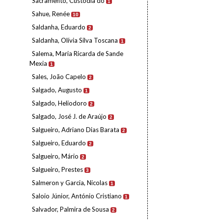
Sacramento, Custódia do
1
Sahue, Renée
10
Saldanha, Eduardo
2
Saldanha, Olívia Silva Toscana
1
Salema, Maria Ricarda de Sande
Mexia
1
Sales, João Capelo
2
Salgado, Augusto
1
Salgado, Heliodoro
2
Salgado, José J. de Araújo
2
Salgueiro, Adriano Dias Barata
2
Salgueiro, Eduardo
2
Salgueiro, Mário
2
Salgueiro, Prestes
3
Salmeron y Garcia, Nicolas
1
Saloio Júnior, António Cristiano
1
Salvador, Palmira de Sousa
2