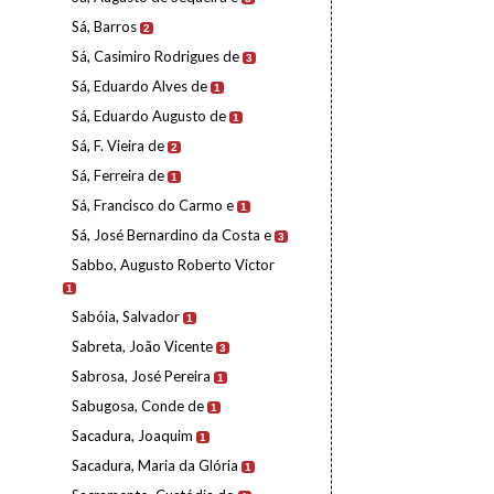
Sá, Barros
2
Sá, Casimiro Rodrigues de
3
Sá, Eduardo Alves de
1
Sá, Eduardo Augusto de
1
Sá, F. Vieira de
2
Sá, Ferreira de
1
Sá, Francisco do Carmo e
1
Sá, José Bernardino da Costa e
3
Sabbo, Augusto Roberto Victor
1
Sabóia, Salvador
1
Sabreta, João Vicente
3
Sabrosa, José Pereira
1
Sabugosa, Conde de
1
Sacadura, Joaquim
1
Sacadura, Maria da Glória
1