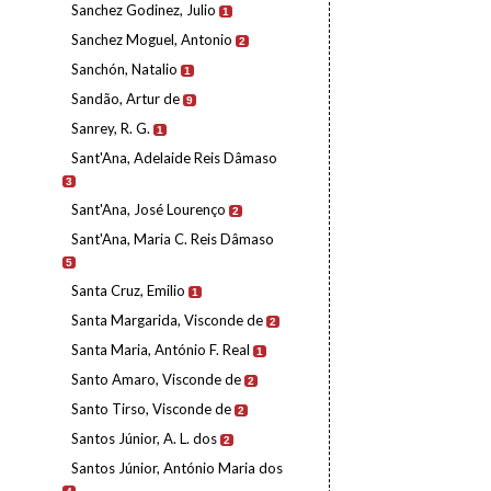
Sanchez Godinez, Julio
1
Sanchez Moguel, Antonio
2
Sanchón, Natalio
1
Sandão, Artur de
9
Sanrey, R. G.
1
Sant'Ana, Adelaide Reis Dâmaso
3
Sant'Ana, José Lourenço
2
Sant'Ana, Maria C. Reis Dâmaso
5
Santa Cruz, Emilio
1
Santa Margarida, Visconde de
2
Santa Maria, António F. Real
1
Santo Amaro, Visconde de
2
Santo Tirso, Visconde de
2
Santos Júnior, A. L. dos
2
Santos Júnior, António Maria dos