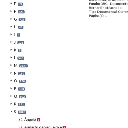
E
Fundo:
DBG - Document
59
Bernardino Machado
F
Tipo Documental:
Corre
821
Página(s):
1
G
726
H
46
I
6
J
121
K
9
L
546
M
2127
N
180
O
126
P
853
Q
162
R
691
S
1063
Sá, Ângelo
1
Sá, Augusto de Sequeira e
3