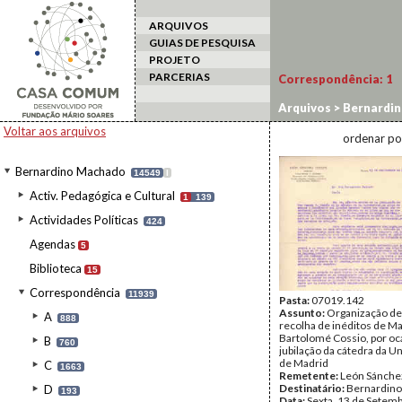
ARQUIVOS
GUIAS DE PESQUISA
PROJETO
PARCERIAS
Correspondência:
1
Arquivos
>
Bernardi
Voltar aos arquivos
ordenar po
Bernardino Machado
14549
I
Activ. Pedagógica e Cultural
1
139
Actividades Políticas
424
Agendas
5
Biblioteca
15
Correspondência
11939
Pasta:
07019.142
Assunto:
Organização de 
A
888
recolha de inéditos de M
Bartolomé Cossio, por oc
B
760
jubilação da cátedra da U
de Madrid
C
1663
Remetente:
León Sánche
Destinatário:
Bernardin
D
193
Data:
Sexta, 13 de Setem