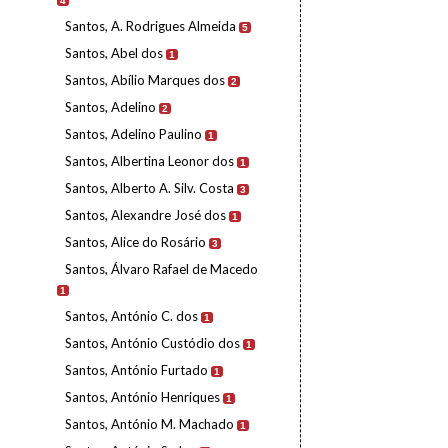
4
Santos, A. Rodrigues Almeida
5
Santos, Abel dos
1
Santos, Abílio Marques dos
2
Santos, Adelino
2
Santos, Adelino Paulino
1
Santos, Albertina Leonor dos
1
Santos, Alberto A. Silv. Costa
3
Santos, Alexandre José dos
1
Santos, Alice do Rosário
3
Santos, Álvaro Rafael de Macedo
1
Santos, António C. dos
1
Santos, António Custódio dos
1
Santos, António Furtado
1
Santos, António Henriques
1
Santos, António M. Machado
1