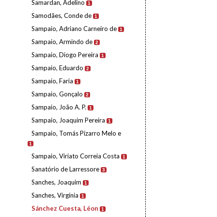
Samardan, Adelino
1
Samodães, Conde de
1
Sampaio, Adriano Carneiro de
1
Sampaio, Armindo de
2
Sampaio, Diogo Pereira
1
Sampaio, Eduardo
2
Sampaio, Faria
1
Sampaio, Gonçalo
2
Sampaio, João A. P.
1
Sampaio, Joaquim Pereira
1
Sampaio, Tomás Pizarro Melo e
1
Sampaio, Viriato Correia Costa
1
Sanatório de Larressore
3
Sanches, Joaquim
1
Sanches, Virgínia
1
Sánchez Cuesta, Léon
1