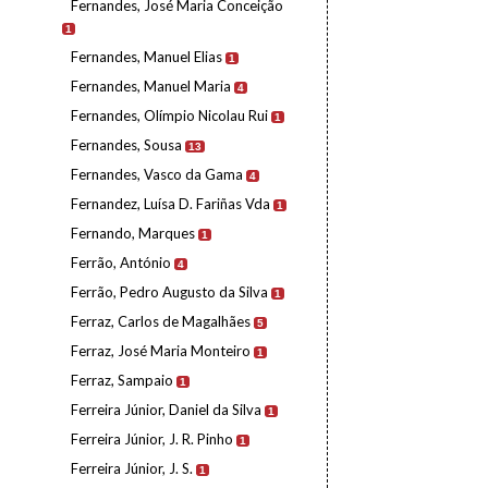
Fernandes, José Maria Conceição
1
Fernandes, Manuel Elias
1
Fernandes, Manuel Maria
4
Fernandes, Olímpio Nicolau Rui
1
Fernandes, Sousa
13
Fernandes, Vasco da Gama
4
Fernandez, Luísa D. Fariñas Vda
1
Fernando, Marques
1
Ferrão, António
4
Ferrão, Pedro Augusto da Silva
1
Ferraz, Carlos de Magalhães
5
Ferraz, José Maria Monteiro
1
Ferraz, Sampaio
1
Ferreira Júnior, Daniel da Silva
1
Ferreira Júnior, J. R. Pinho
1
Ferreira Júnior, J. S.
1