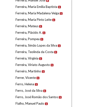
Ferreira, Manuel José
8
Ferreira, Maria Emília Baptista
1
Ferreira, Maria Madalena Veiga
1
Ferreira, Maria Pinto Leite
1
Ferreira, Mateus
1
Ferreira, Plácido A.
1
Ferreira, Pompeu
1
Ferreira, Simão Lopes da Silva
1
Ferreira, Teolinda da Costa
1
Ferreira, Virgínia
1
Ferreira, Viriato Augusto
1
Ferreiro, Martinho
1
Ferrer, Vicente
1
Ferro, Helena
1
Ferro, José da Silva
1
Ferro, José Romão dos Santos
1
Fialho, Manuel Paulo
1