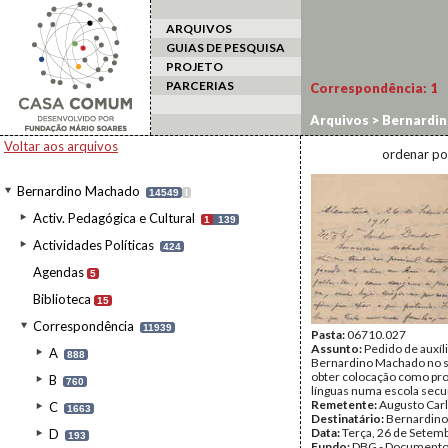
ARQUIVOS
GUIAS DE PESQUISA
PROJETO
PARCERIAS
Correspondência:
1
Arquivos
>
Bernardi
Voltar aos arquivos
ordenar po
Bernardino Machado
14549
I
Activ. Pedagógica e Cultural
1
139
Actividades Políticas
424
Agendas
5
Biblioteca
15
Correspondência
11939
Pasta:
06710.027
Assunto:
Pedido de auxíli
A
888
Bernardino Machado no s
obter colocação como pr
B
760
línguas numa escola secu
Remetente:
Augusto Carl
C
1663
Destinatário:
Bernardin
Data:
Terça, 26 de Setem
D
193
Fundo:
DBG - Document