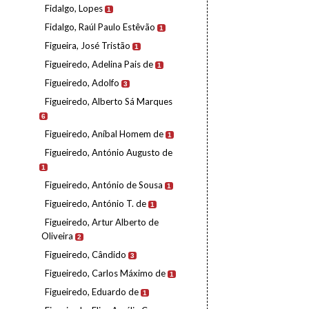
Fidalgo, Lopes
1
Fidalgo, Raúl Paulo Estêvão
1
Figueira, José Tristão
1
Figueiredo, Adelina Pais de
1
Figueiredo, Adolfo
3
Figueiredo, Alberto Sá Marques
6
Figueiredo, Aníbal Homem de
1
Figueiredo, António Augusto de
1
Figueiredo, António de Sousa
1
Figueiredo, António T. de
1
Figueiredo, Artur Alberto de
Oliveira
2
Figueiredo, Cândido
3
Figueiredo, Carlos Máximo de
1
Figueiredo, Eduardo de
1