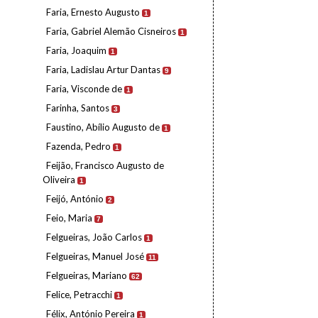
Faria, Ernesto Augusto
1
Faria, Gabriel Alemão Cisneiros
1
Faria, Joaquim
1
Faria, Ladislau Artur Dantas
9
Faria, Visconde de
1
Farinha, Santos
3
Faustino, Abílio Augusto de
1
Fazenda, Pedro
1
Feijão, Francisco Augusto de
Oliveira
1
Feijó, António
2
Feio, Maria
7
Felgueiras, João Carlos
1
Felgueiras, Manuel José
11
Felgueiras, Mariano
62
Felice, Petracchi
1
Félix, António Pereira
1