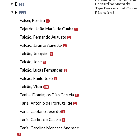
E
Bernardino Machado
59
Tipo Documental:
Corre
F
Página(s):
3
821
Faiser, Pereira
3
Fajardo, João Maria da Cunha
1
Falcão, Fernando Augusto
1
Falcão, Jacinto Augusto
1
Falcão, Joaquim
1
Falcão, José
2
Falcão, Lucas Fernandes
1
Falcão, Paulo José
1
Falcão, Vítor
38
Fanha, Domingos Dias Correia
1
Faria, António de Portugal de
1
Faria, Caetano José de
1
Faria, Carlos de Castro
1
Faria, Carolina Meneses Andrade
1