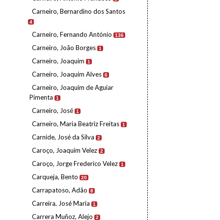
Carneiro, Bernardino dos Santos
4
Carneiro, Fernando António
136
Carneiro, João Borges
1
Carneiro, Joaquim
1
Carneiro, Joaquim Alves
6
Carneiro, Joaquim de Aguiar
Pimenta
1
Carneiro, José
1
Carneiro, Maria Beatriz Freitas
1
Carnide, José da Silva
2
Caroço, Joaquim Velez
2
Caroço, Jorge Frederico Velez
1
Carqueja, Bento
20
Carrapatoso, Adão
8
Carreira, José Maria
1
Carrera Muñoz, Alejo
2