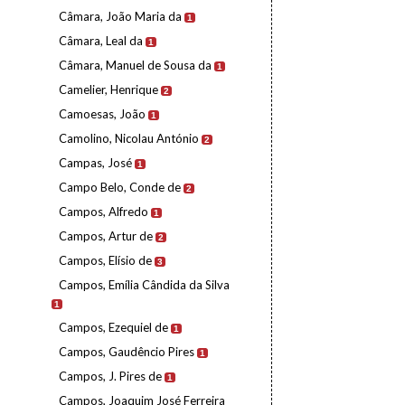
Câmara, João Maria da
1
Câmara, Leal da
1
Câmara, Manuel de Sousa da
1
Camelier, Henrique
2
Camoesas, João
1
Camolino, Nicolau António
2
Campas, José
1
Campo Belo, Conde de
2
Campos, Alfredo
1
Campos, Artur de
2
Campos, Elísio de
3
Campos, Emília Cândida da Silva
1
Campos, Ezequiel de
1
Campos, Gaudêncio Pires
1
Campos, J. Pires de
1
Campos, Joaquim José Ferreira