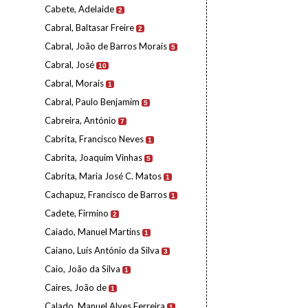
Cabete, Adelaide
2
Cabral, Baltasar Freire
2
Cabral, João de Barros Morais
5
Cabral, José
10
Cabral, Morais
1
Cabral, Paulo Benjamim
5
Cabreira, António
7
Cabrita, Francisco Neves
1
Cabrita, Joaquim Vinhas
5
Cabrita, Maria José C. Matos
1
Cachapuz, Francisco de Barros
1
Cadete, Firmino
2
Caiado, Manuel Martins
1
Caiano, Luís António da Silva
3
Caio, João da Silva
1
Caires, João de
1
Calado, Manuel Alves Ferreira
1