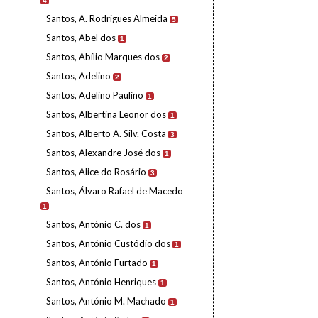
4
Santos, A. Rodrigues Almeida
5
Santos, Abel dos
1
Santos, Abílio Marques dos
2
Santos, Adelino
2
Santos, Adelino Paulino
1
Santos, Albertina Leonor dos
1
Santos, Alberto A. Silv. Costa
3
Santos, Alexandre José dos
1
Santos, Alice do Rosário
3
Santos, Álvaro Rafael de Macedo
1
Santos, António C. dos
1
Santos, António Custódio dos
1
Santos, António Furtado
1
Santos, António Henriques
1
Santos, António M. Machado
1