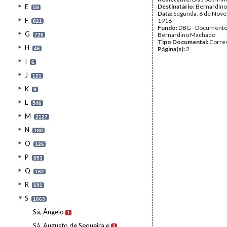
E
Destinatário:
Bernardin
59
Data:
Segunda, 6 de Nov
F
1916
821
Fundo:
DBG - Document
G
Bernardino Machado
726
Tipo Documental:
Corre
H
Página(s):
2
46
I
6
J
121
K
9
L
546
M
2127
N
180
O
126
P
853
Q
162
R
691
S
1063
Sá, Ângelo
1
Sá, Augusto de Sequeira e
3