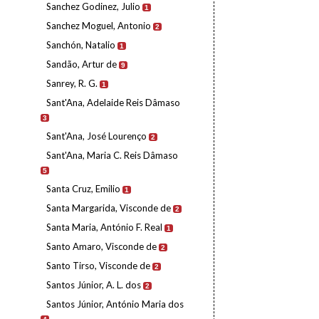
Sanchez Godinez, Julio
1
Sanchez Moguel, Antonio
2
Sanchón, Natalio
1
Sandão, Artur de
9
Sanrey, R. G.
1
Sant'Ana, Adelaide Reis Dâmaso
3
Sant'Ana, José Lourenço
2
Sant'Ana, Maria C. Reis Dâmaso
5
Santa Cruz, Emilio
1
Santa Margarida, Visconde de
2
Santa Maria, António F. Real
1
Santo Amaro, Visconde de
2
Santo Tirso, Visconde de
2
Santos Júnior, A. L. dos
2
Santos Júnior, António Maria dos