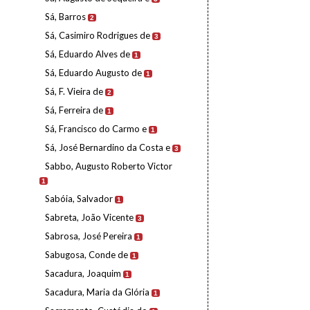
Sá, Barros
2
Sá, Casimiro Rodrigues de
3
Sá, Eduardo Alves de
1
Sá, Eduardo Augusto de
1
Sá, F. Vieira de
2
Sá, Ferreira de
1
Sá, Francisco do Carmo e
1
Sá, José Bernardino da Costa e
3
Sabbo, Augusto Roberto Victor
1
Sabóia, Salvador
1
Sabreta, João Vicente
3
Sabrosa, José Pereira
1
Sabugosa, Conde de
1
Sacadura, Joaquim
1
Sacadura, Maria da Glória
1