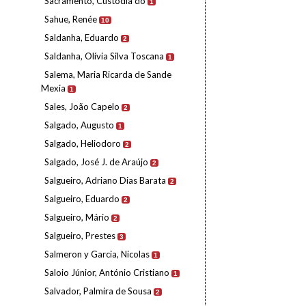
Sacramento, Custódia do
1
Sahue, Renée
10
Saldanha, Eduardo
2
Saldanha, Olívia Silva Toscana
1
Salema, Maria Ricarda de Sande
Mexia
1
Sales, João Capelo
2
Salgado, Augusto
1
Salgado, Heliodoro
2
Salgado, José J. de Araújo
2
Salgueiro, Adriano Dias Barata
2
Salgueiro, Eduardo
2
Salgueiro, Mário
2
Salgueiro, Prestes
3
Salmeron y Garcia, Nicolas
1
Saloio Júnior, António Cristiano
1
Salvador, Palmira de Sousa
2