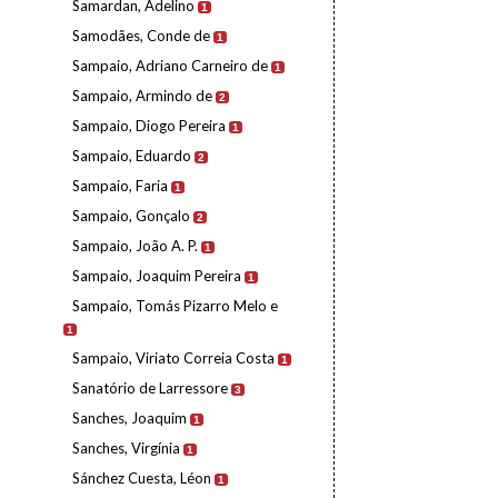
Samardan, Adelino
1
Samodães, Conde de
1
Sampaio, Adriano Carneiro de
1
Sampaio, Armindo de
2
Sampaio, Diogo Pereira
1
Sampaio, Eduardo
2
Sampaio, Faria
1
Sampaio, Gonçalo
2
Sampaio, João A. P.
1
Sampaio, Joaquim Pereira
1
Sampaio, Tomás Pizarro Melo e
1
Sampaio, Viriato Correia Costa
1
Sanatório de Larressore
3
Sanches, Joaquim
1
Sanches, Virgínia
1
Sánchez Cuesta, Léon
1