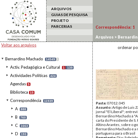
ARQUIVOS
GUIAS DE PESQUISA
PROJETO
PARCERIAS
Correspondência:
1
Arquivos
>
Bernardi
Voltar aos arquivos
ordenar po
Bernardino Machado
14549
I
Activ. Pedagógica e Cultural
1
139
Actividades Políticas
424
Agendas
5
Biblioteca
15
Correspondência
11939
Pasta:
07012.045
Assunto:
Artigo de Luis Z
A
888
jornal "El Liberal"; entrev
Bernardino Machado à "Al
B
760
carta do Presidente de S. 
Altino Arantes, sobre o g
C
1663
Bernardino Machado e a 
portuguesa para o Brasil
D
193
Remetente:
Dias Sobrinh