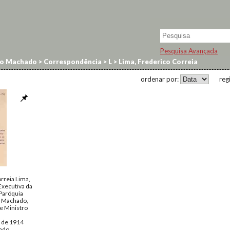
Pesquisa Avançada
no Machado
>
Correspondência
>
L
>
Lima, Frederico Correia
ordenar por:
reg
rreia Lima,
Executiva da
Paróquia
 Machado,
e Ministro
o de 1914
ado