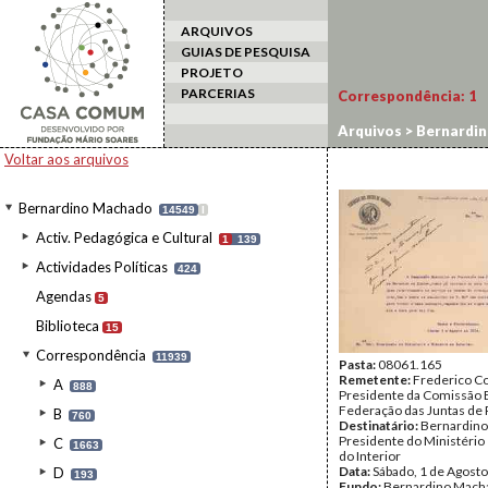
ARQUIVOS
GUIAS DE PESQUISA
PROJETO
PARCERIAS
Correspondência:
1
Arquivos
>
Bernardi
Voltar aos arquivos
Bernardino Machado
14549
I
Activ. Pedagógica e Cultural
1
139
Actividades Políticas
424
Agendas
5
Biblioteca
15
Correspondência
11939
Pasta:
08061.165
Remetente:
Frederico Co
A
888
Presidente da Comissão 
Federação das Juntas de 
B
760
Destinatário:
Bernardino
Presidente do Ministério 
C
1663
do Interior
Data:
Sábado, 1 de Agost
D
193
Fundo:
Bernardino Mach