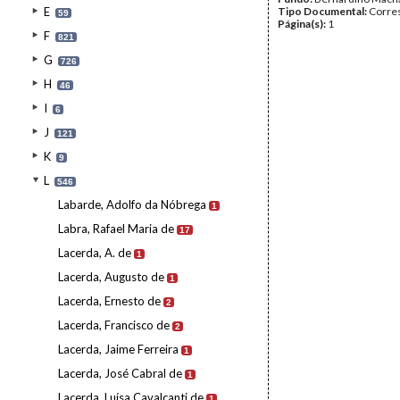
E
Tipo Documental:
Corre
59
Página(s):
1
F
821
G
726
H
46
I
6
J
121
K
9
L
546
Labarde, Adolfo da Nóbrega
1
Labra, Rafael Maria de
17
Lacerda, A. de
1
Lacerda, Augusto de
1
Lacerda, Ernesto de
2
Lacerda, Francisco de
2
Lacerda, Jaime Ferreira
1
Lacerda, José Cabral de
1
Lacerda, Luísa Cavalcanti de
1