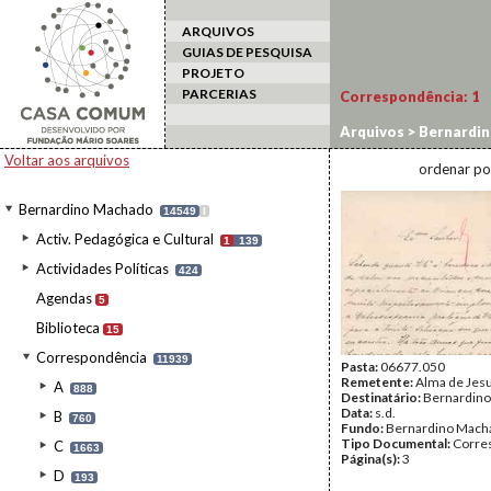
ARQUIVOS
GUIAS DE PESQUISA
PROJETO
PARCERIAS
Correspondência:
1
Arquivos
>
Bernardi
Voltar aos arquivos
ordenar po
Bernardino Machado
14549
I
Activ. Pedagógica e Cultural
1
139
Actividades Políticas
424
Agendas
5
Biblioteca
15
Correspondência
11939
Pasta:
06677.050
Remetente:
Alma de Jes
A
888
Destinatário:
Bernardin
Data:
s.d.
B
760
Fundo:
Bernardino Mach
Tipo Documental:
Corre
C
1663
Página(s):
3
D
193