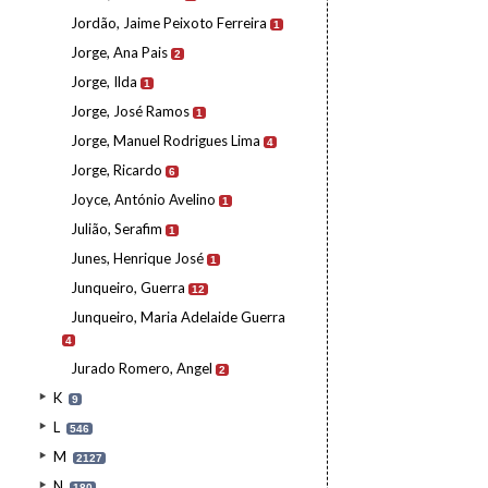
Jordão, Jaime Peixoto Ferreira
1
Jorge, Ana Pais
2
Jorge, Ilda
1
Jorge, José Ramos
1
Jorge, Manuel Rodrigues Lima
4
Jorge, Ricardo
6
Joyce, António Avelino
1
Julião, Serafim
1
Junes, Henrique José
1
Junqueiro, Guerra
12
Junqueiro, Maria Adelaide Guerra
4
Jurado Romero, Angel
2
K
9
L
546
M
2127
N
180