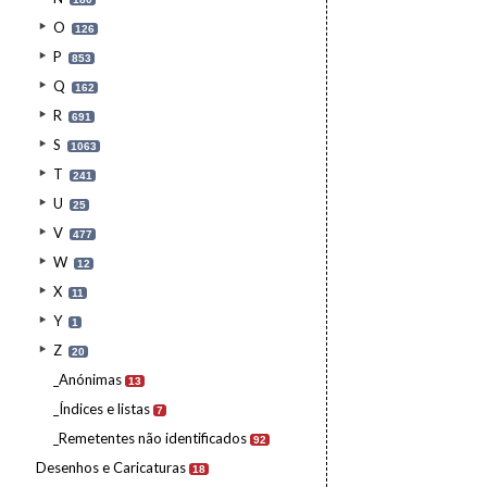
O
126
P
853
Q
162
R
691
S
1063
T
241
U
25
V
477
W
12
X
11
Y
1
Z
20
_Anónimas
13
_Índices e listas
7
_Remetentes não identificados
92
Desenhos e Caricaturas
18