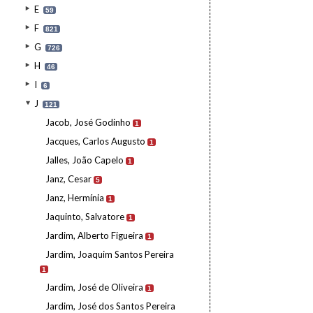
E
59
F
821
G
726
H
46
I
6
J
121
Jacob, José Godinho
1
Jacques, Carlos Augusto
1
Jalles, João Capelo
1
Janz, Cesar
5
Janz, Hermínia
1
Jaquinto, Salvatore
1
Jardim, Alberto Figueira
1
Jardim, Joaquim Santos Pereira
1
Jardim, José de Oliveira
1
Jardim, José dos Santos Pereira