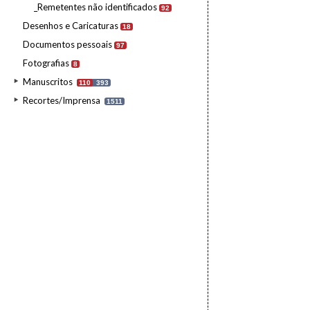
_Remetentes não identificados
92
Desenhos e Caricaturas
18
Documentos pessoais
97
Fotografias
8
Manuscritos
110
393
Recortes/Imprensa
1511