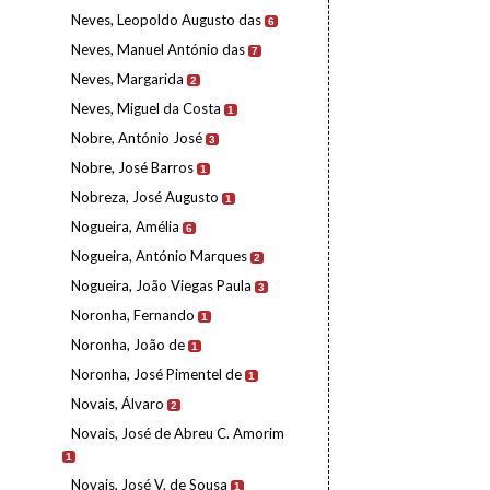
Neves, Leopoldo Augusto das
6
Neves, Manuel António das
7
Neves, Margarida
2
Neves, Miguel da Costa
1
Nobre, António José
3
Nobre, José Barros
1
Nobreza, José Augusto
1
Nogueira, Amélia
6
Nogueira, António Marques
2
Nogueira, João Viegas Paula
3
Noronha, Fernando
1
Noronha, João de
1
Noronha, José Pimentel de
1
Novais, Álvaro
2
Novais, José de Abreu C. Amorim
1
Novais, José V. de Sousa
1