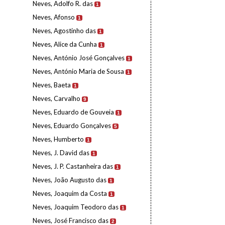
Neves, Adolfo R. das
1
Neves, Afonso
1
Neves, Agostinho das
1
Neves, Alice da Cunha
1
Neves, António José Gonçalves
1
Neves, António Maria de Sousa
1
Neves, Baeta
1
Neves, Carvalho
9
Neves, Eduardo de Gouveia
1
Neves, Eduardo Gonçalves
5
Neves, Humberto
1
Neves, J. David das
1
Neves, J. P. Castanheira das
1
Neves, João Augusto das
1
Neves, Joaquim da Costa
1
Neves, Joaquim Teodoro das
1
Neves, José Francisco das
2