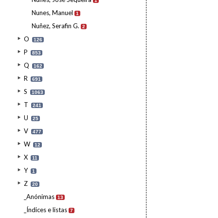
1
Nunes, Manuel
1
Nuñez, Serafin G.
2
O
126
P
853
Q
162
R
691
S
1063
T
241
U
25
V
477
W
12
X
11
Y
1
Z
20
_Anónimas
13
_Índices e listas
7