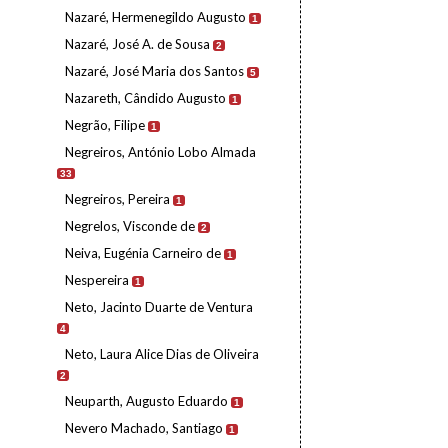
Nazaré, Hermenegildo Augusto
1
Nazaré, José A. de Sousa
2
Nazaré, José Maria dos Santos
5
Nazareth, Cândido Augusto
1
Negrão, Filipe
1
Negreiros, António Lobo Almada
33
Negreiros, Pereira
1
Negrelos, Visconde de
2
Neiva, Eugénia Carneiro de
1
Nespereira
1
Neto, Jacinto Duarte de Ventura
4
Neto, Laura Alice Dias de Oliveira
2
Neuparth, Augusto Eduardo
1
Nevero Machado, Santiago
1