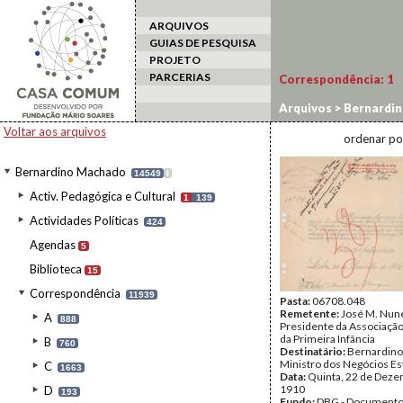
ARQUIVOS
GUIAS DE PESQUISA
PROJETO
PARCERIAS
Correspondência:
1
Arquivos
>
Bernardi
Voltar aos arquivos
ordenar po
Bernardino Machado
14549
I
Activ. Pedagógica e Cultural
1
139
Actividades Políticas
424
Agendas
5
Biblioteca
15
Correspondência
11939
Pasta:
06708.048
Remetente:
José M. Nun
A
888
Presidente da Associação
da Primeira Infância
B
760
Destinatário:
Bernardino
Ministro dos Negócios Es
C
1663
Data:
Quinta, 22 de Deze
1910
D
193
Fundo:
DBG - Document