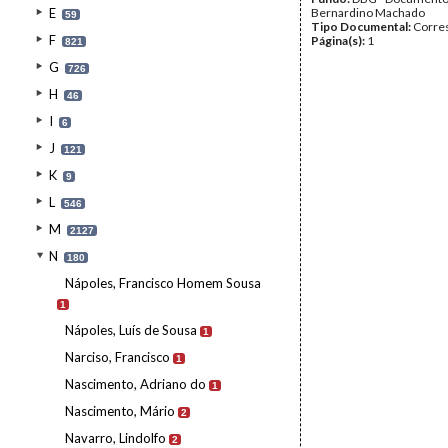
E
Bernardino Machado
59
Tipo Documental:
Corre
F
Página(s):
1
821
G
726
H
46
I
6
J
121
K
9
L
546
M
2127
N
180
Nápoles, Francisco Homem Sousa
1
Nápoles, Luís de Sousa
1
Narciso, Francisco
1
Nascimento, Adriano do
1
Nascimento, Mário
2
Navarro, Lindolfo
2