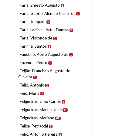
Faria, Ernesto Augusto
1
Faria, Gabriel Alemão Cisneiros
1
Faria, Joaquim
1
Faria, Ladislau Artur Dantas
9
Faria, Visconde de
1
Farinha, Santos
3
Faustino, Abílio Augusto de
1
Fazenda, Pedro
1
Feijão, Francisco Augusto de
Oliveira
1
Feijó, António
2
Feio, Maria
7
Felgueiras, João Carlos
1
Felgueiras, Manuel José
11
Felgueiras, Mariano
62
Felice, Petracchi
1
Félix, António Pereira
1