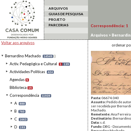
ARQUIVOS
GUIAS DE PESQUISA
PROJETO
PARCERIAS
Correspondência:
1
Arquivos
>
Bernardi
Voltar aos arquivos
ordenar po
Bernardino Machado
14549
I
Activ. Pedagógica e Cultural
1
139
Actividades Políticas
424
Agendas
5
Biblioteca
15
Correspondência
11939
Pasta:
06674.040
Assunto:
Pedido de autor
A
888
ser recebida por Bernard
Machado.
B
760
Remetente:
Ana Ferreira
Destinatário:
Bernardin
C
1663
Data:
s.d.
Fundo:
DBG - Document
D
193
Bernardino Machado