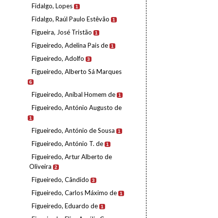
Fidalgo, Lopes
1
Fidalgo, Raúl Paulo Estêvão
1
Figueira, José Tristão
1
Figueiredo, Adelina Pais de
1
Figueiredo, Adolfo
3
Figueiredo, Alberto Sá Marques
6
Figueiredo, Aníbal Homem de
1
Figueiredo, António Augusto de
1
Figueiredo, António de Sousa
1
Figueiredo, António T. de
1
Figueiredo, Artur Alberto de
Oliveira
2
Figueiredo, Cândido
3
Figueiredo, Carlos Máximo de
1
Figueiredo, Eduardo de
1