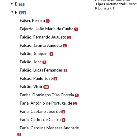
E
Tipo Documental:
Corre
59
Página(s):
1
F
821
Faiser, Pereira
3
Fajardo, João Maria da Cunha
1
Falcão, Fernando Augusto
1
Falcão, Jacinto Augusto
1
Falcão, Joaquim
1
Falcão, José
2
Falcão, Lucas Fernandes
1
Falcão, Paulo José
1
Falcão, Vítor
38
Fanha, Domingos Dias Correia
1
Faria, António de Portugal de
1
Faria, Caetano José de
1
Faria, Carlos de Castro
1
Faria, Carolina Meneses Andrade
1