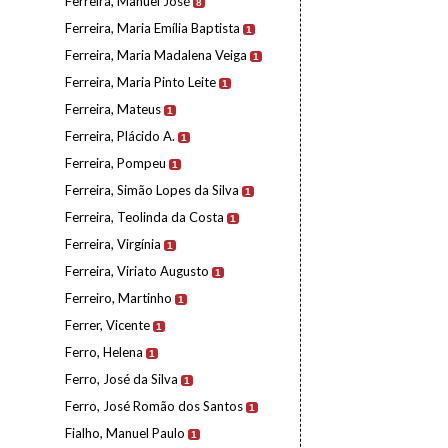
Ferreira, Manuel José
8
Ferreira, Maria Emília Baptista
1
Ferreira, Maria Madalena Veiga
1
Ferreira, Maria Pinto Leite
1
Ferreira, Mateus
1
Ferreira, Plácido A.
1
Ferreira, Pompeu
1
Ferreira, Simão Lopes da Silva
1
Ferreira, Teolinda da Costa
1
Ferreira, Virgínia
1
Ferreira, Viriato Augusto
1
Ferreiro, Martinho
1
Ferrer, Vicente
1
Ferro, Helena
1
Ferro, José da Silva
1
Ferro, José Romão dos Santos
1
Fialho, Manuel Paulo
1