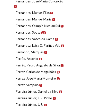
Fernandes, José Maria Conceição
1
Fernandes, Manuel Elias
1
Fernandes, Manuel Maria
4
Fernandes, Olímpio Nicolau Rui
1
Fernandes, Sousa
13
Fernandes, Vasco da Gama
4
Fernandez, Luísa D. Fariñas Vda
1
Fernando, Marques
1
Ferrão, António
4
Ferrão, Pedro Augusto da Silva
1
Ferraz, Carlos de Magalhães
5
Ferraz, José Maria Monteiro
1
Ferraz, Sampaio
1
Ferreira Júnior, Daniel da Silva
1
Ferreira Júnior, J. R. Pinho
1
Ferreira Júnior, J. S.
1