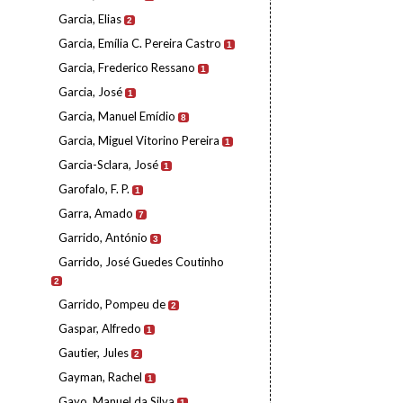
Garcia, Elias
2
Garcia, Emília C. Pereira Castro
1
Garcia, Frederico Ressano
1
Garcia, José
1
Garcia, Manuel Emídio
8
Garcia, Miguel Vitorino Pereira
1
Garcia-Sclara, José
1
Garofalo, F. P.
1
Garra, Amado
7
Garrido, António
3
Garrido, José Guedes Coutinho
2
Garrido, Pompeu de
2
Gaspar, Alfredo
1
Gautier, Jules
2
Gayman, Rachel
1
Gayo, Manuel da Silva
1