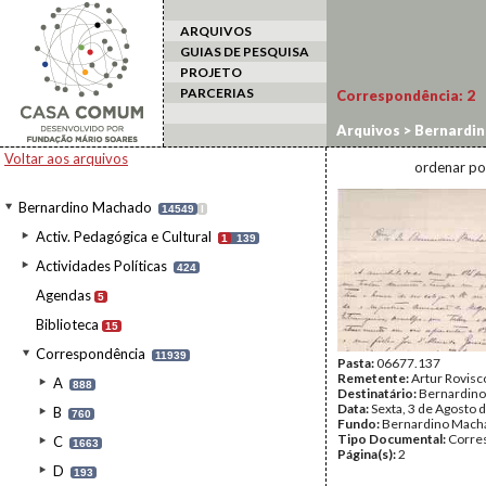
ARQUIVOS
GUIAS DE PESQUISA
PROJETO
PARCERIAS
Correspondência:
2
Arquivos
>
Bernardi
Voltar aos arquivos
ordenar po
Bernardino Machado
14549
I
Activ. Pedagógica e Cultural
1
139
Actividades Políticas
424
Agendas
5
Biblioteca
15
Correspondência
11939
Pasta:
06677.137
Remetente:
Artur Rovisc
A
888
Destinatário:
Bernardin
Data:
Sexta, 3 de Agosto 
B
760
Fundo:
Bernardino Mach
Tipo Documental:
Corre
C
1663
Página(s):
2
D
193