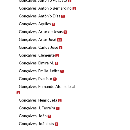
Gonçalves, António Augusto
5
Gonçalves, António Bernardino
1
Gonçalves, António Dias
2
Gonçalves, Aquiles
3
Gonçalves, Artur de Jesus
1
Gonçalves, Artur José
13
Gonçalves, Carlos José
5
Gonçalves, Clemente
1
Gonçalves, Elmira M.
1
Gonçalves, Emília Judite
1
Gonçalves, Evaristo
1
Gonçalves, Fernando Afonso Leal
1
Gonçalves, Henriqueta
1
Gonçalves, J. Ferreira
4
Gonçalves, João
2
Gonçalves, João Luís
1