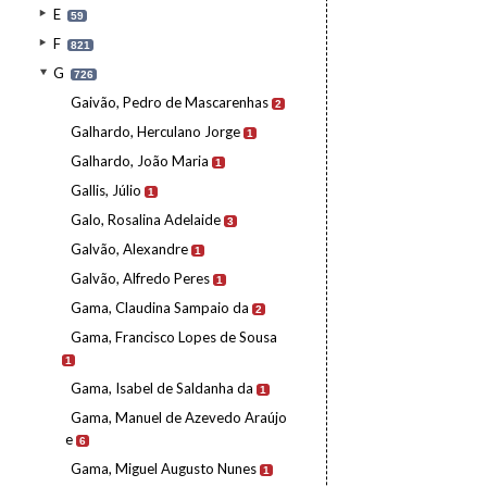
E
59
F
821
G
726
Gaivão, Pedro de Mascarenhas
2
Galhardo, Herculano Jorge
1
Galhardo, João Maria
1
Gallis, Júlio
1
Galo, Rosalina Adelaide
3
Galvão, Alexandre
1
Galvão, Alfredo Peres
1
Gama, Claudina Sampaio da
2
Gama, Francisco Lopes de Sousa
1
Gama, Isabel de Saldanha da
1
Gama, Manuel de Azevedo Araújo
e
6
Gama, Miguel Augusto Nunes
1