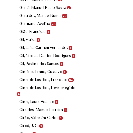
Gentil, Manuel Paulo Sousa
2
Geraldes, Manuel Nunes
20
Germano, Avelino
38
Gião, Francisco
1
Gil, Eluísa
1
Gil, Luísa Carmen Fernandes
1
Gil, Nicolau Danton Rodrigues
1
Gil, Paulino dos Santos
1
Giménez Fraud, Gustavo
1
Giner de Los Rios, Francisco
64
Giner de Los Rios, Hermenegildo
4
Giner, Laura Vda. de
1
Giraldes, Manuel Ferreira
3
Girão, Valentim Carlos
1
Girod, J. G.
1