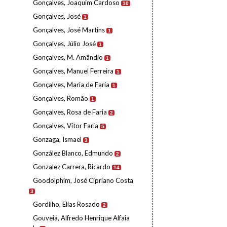
Gonçalves, Joaquim Cardoso
10
Gonçalves, José
1
Gonçalves, José Martins
1
Gonçalves, Júlio José
1
Gonçalves, M. Amândio
1
Gonçalves, Manuel Ferreira
1
Gonçalves, Maria de Faria
1
Gonçalves, Romão
1
Gonçalves, Rosa de Faria
2
Gonçalves, Vítor Faria
5
Gonzaga, Ismael
3
González Blanco, Edmundo
2
Gonzalez Carrera, Ricardo
14
Goodolphim, José Cipriano Costa
3
Gordilho, Elias Rosado
2
Gouveia, Alfredo Henrique Alfaia