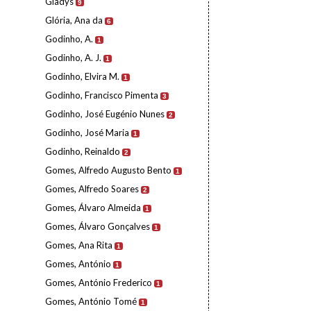
Gladys
9
Glória, Ana da
6
Godinho, A.
1
Godinho, A. J.
1
Godinho, Elvira M.
1
Godinho, Francisco Pimenta
3
Godinho, José Eugénio Nunes
2
Godinho, José Maria
1
Godinho, Reinaldo
2
Gomes, Alfredo Augusto Bento
1
Gomes, Alfredo Soares
2
Gomes, Álvaro Almeida
1
Gomes, Álvaro Gonçalves
1
Gomes, Ana Rita
1
Gomes, António
1
Gomes, António Frederico
1
Gomes, António Tomé
1