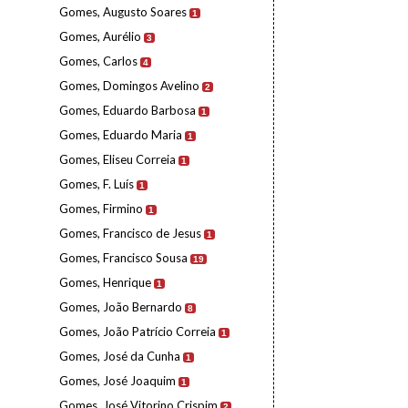
Gomes, Augusto Soares
1
Gomes, Aurélio
3
Gomes, Carlos
4
Gomes, Domingos Avelino
2
Gomes, Eduardo Barbosa
1
Gomes, Eduardo Maria
1
Gomes, Eliseu Correia
1
Gomes, F. Luís
1
Gomes, Firmino
1
Gomes, Francisco de Jesus
1
Gomes, Francisco Sousa
19
Gomes, Henrique
1
Gomes, João Bernardo
8
Gomes, João Patrício Correia
1
Gomes, José da Cunha
1
Gomes, José Joaquim
1
Gomes, José Vitorino Crispim
2