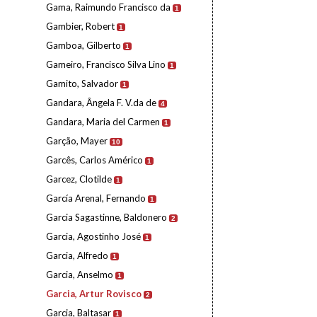
Gama, Raimundo Francisco da
1
Gambier, Robert
1
Gamboa, Gilberto
1
Gameiro, Francisco Silva Lino
1
Gamito, Salvador
1
Gandara, Ângela F. V.da de
4
Gandara, Maria del Carmen
1
Garção, Mayer
10
Garcês, Carlos Américo
1
Garcez, Clotilde
1
García Arenal, Fernando
1
Garcia Sagastinne, Baldonero
2
Garcia, Agostinho José
1
Garcia, Alfredo
1
Garcia, Anselmo
1
Garcia, Artur Rovisco
2
Garcia, Baltasar
1