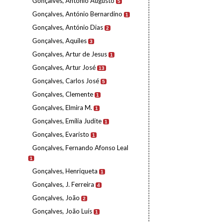
Gonçalves, António Augusto
5
Gonçalves, António Bernardino
1
Gonçalves, António Dias
2
Gonçalves, Aquiles
3
Gonçalves, Artur de Jesus
1
Gonçalves, Artur José
13
Gonçalves, Carlos José
5
Gonçalves, Clemente
1
Gonçalves, Elmira M.
1
Gonçalves, Emília Judite
1
Gonçalves, Evaristo
1
Gonçalves, Fernando Afonso Leal
1
Gonçalves, Henriqueta
1
Gonçalves, J. Ferreira
4
Gonçalves, João
2
Gonçalves, João Luís
1