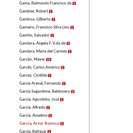
Gama, Raimundo Francisco da
1
Gambier, Robert
1
Gamboa, Gilberto
1
Gameiro, Francisco Silva Lino
1
Gamito, Salvador
1
Gandara, Ângela F. V.da de
4
Gandara, Maria del Carmen
1
Garção, Mayer
10
Garcês, Carlos Américo
1
Garcez, Clotilde
1
García Arenal, Fernando
1
Garcia Sagastinne, Baldonero
2
Garcia, Agostinho José
1
Garcia, Alfredo
1
Garcia, Anselmo
1
Garcia, Artur Rovisco
2
Garcia, Baltasar
1