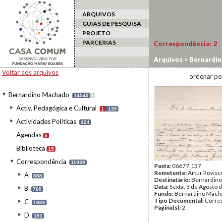
ARQUIVOS
GUIAS DE PESQUISA
PROJETO
PARCERIAS
Correspondência:
2
Arquivos
>
Bernardi
Voltar aos arquivos
ordenar po
Bernardino Machado
14549
I
Activ. Pedagógica e Cultural
1
139
Actividades Políticas
424
Agendas
5
Biblioteca
15
Correspondência
11939
Pasta:
06677.137
Remetente:
Artur Rovisc
A
888
Destinatário:
Bernardin
Data:
Sexta, 3 de Agosto 
B
760
Fundo:
Bernardino Mach
Tipo Documental:
Corre
C
1663
Página(s):
2
D
193