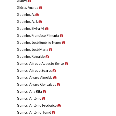
Gladys
9
Glória, Ana da
6
Godinho, A.
1
Godinho, A. J.
1
Godinho, Elvira M.
1
Godinho, Francisco Pimenta
3
Godinho, José Eugénio Nunes
2
Godinho, José Maria
1
Godinho, Reinaldo
2
Gomes, Alfredo Augusto Bento
1
Gomes, Alfredo Soares
2
Gomes, Álvaro Almeida
1
Gomes, Álvaro Gonçalves
1
Gomes, Ana Rita
1
Gomes, António
1
Gomes, António Frederico
1
Gomes, António Tomé
1