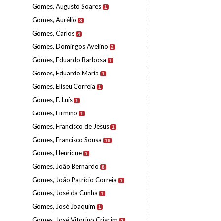
Gomes, Augusto Soares
1
Gomes, Aurélio
3
Gomes, Carlos
4
Gomes, Domingos Avelino
2
Gomes, Eduardo Barbosa
1
Gomes, Eduardo Maria
1
Gomes, Eliseu Correia
1
Gomes, F. Luís
1
Gomes, Firmino
1
Gomes, Francisco de Jesus
1
Gomes, Francisco Sousa
19
Gomes, Henrique
1
Gomes, João Bernardo
8
Gomes, João Patrício Correia
1
Gomes, José da Cunha
1
Gomes, José Joaquim
1
Gomes, José Vitorino Crispim
2