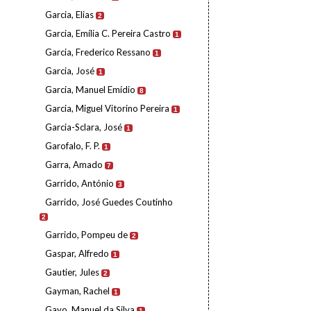
Garcia, Elias
2
Garcia, Emília C. Pereira Castro
1
Garcia, Frederico Ressano
1
Garcia, José
1
Garcia, Manuel Emídio
8
Garcia, Miguel Vitorino Pereira
1
Garcia-Sclara, José
1
Garofalo, F. P.
1
Garra, Amado
7
Garrido, António
3
Garrido, José Guedes Coutinho
2
Garrido, Pompeu de
2
Gaspar, Alfredo
1
Gautier, Jules
2
Gayman, Rachel
1
Gayo, Manuel da Silva
1