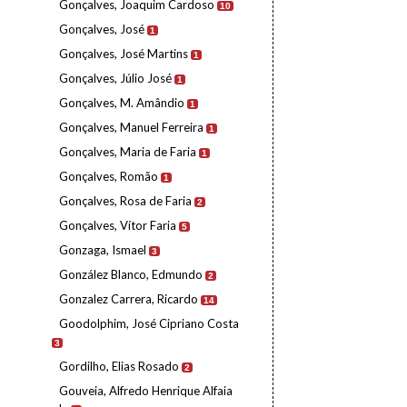
Gonçalves, Joaquim Cardoso
10
Gonçalves, José
1
Gonçalves, José Martins
1
Gonçalves, Júlio José
1
Gonçalves, M. Amândio
1
Gonçalves, Manuel Ferreira
1
Gonçalves, Maria de Faria
1
Gonçalves, Romão
1
Gonçalves, Rosa de Faria
2
Gonçalves, Vítor Faria
5
Gonzaga, Ismael
3
González Blanco, Edmundo
2
Gonzalez Carrera, Ricardo
14
Goodolphim, José Cipriano Costa
3
Gordilho, Elias Rosado
2
Gouveia, Alfredo Henrique Alfaia