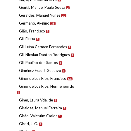
Gentil, Manuel Paulo Sousa
2
Geraldes, Manuel Nunes
20
Germano, Avelino
38
Gião, Francisco
1
Gil, Eluísa
1
Gil, Luísa Carmen Fernandes
1
Gil, Nicolau Danton Rodrigues
1
Gil, Paulino dos Santos
1
Giménez Fraud, Gustavo
1
Giner de Los Rios, Francisco
64
Giner de Los Rios, Hermenegildo
4
Giner, Laura Vda. de
1
Giraldes, Manuel Ferreira
3
Girão, Valentim Carlos
1
Girod, J. G.
1