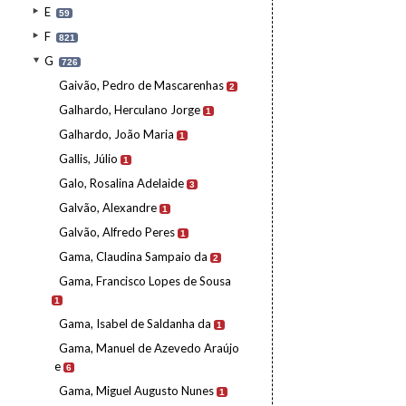
E
59
F
821
G
726
Gaivão, Pedro de Mascarenhas
2
Galhardo, Herculano Jorge
1
Galhardo, João Maria
1
Gallis, Júlio
1
Galo, Rosalina Adelaide
3
Galvão, Alexandre
1
Galvão, Alfredo Peres
1
Gama, Claudina Sampaio da
2
Gama, Francisco Lopes de Sousa
1
Gama, Isabel de Saldanha da
1
Gama, Manuel de Azevedo Araújo
e
6
Gama, Miguel Augusto Nunes
1