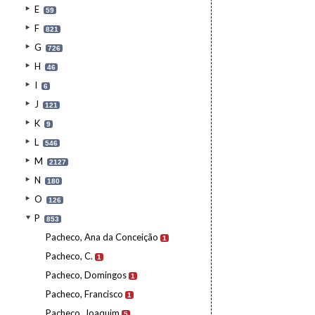
E
59
F
821
G
726
H
46
I
6
J
121
K
9
L
546
M
2127
N
180
O
126
P
853
Pacheco, Ana da Conceição
1
Pacheco, C.
1
Pacheco, Domingos
1
Pacheco, Francisco
1
Pacheco, Joaquim
5