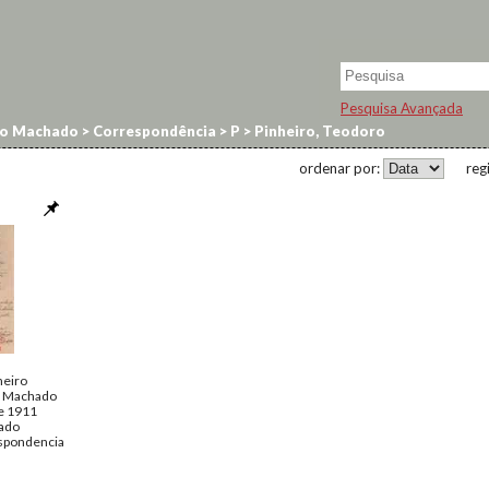
Pesquisa Avançada
no Machado
>
Correspondência
>
P
>
Pinheiro, Teodoro
ordenar por:
reg
heiro
o Machado
de 1911
ado
spondencia