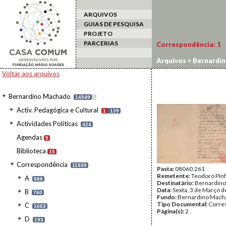
ARQUIVOS
GUIAS DE PESQUISA
PROJETO
PARCERIAS
Correspondência:
1
Arquivos
>
Bernardi
Voltar aos arquivos
Bernardino Machado
14549
I
Activ. Pedagógica e Cultural
1
139
Actividades Políticas
424
Agendas
5
Biblioteca
15
Correspondência
11939
Pasta:
08060.261
Remetente:
Teodoro Pin
A
888
Destinatário:
Bernardin
Data:
Sexta, 3 de Março 
B
760
Fundo:
Bernardino Mach
Tipo Documental:
Corre
C
1663
Página(s):
2
D
193