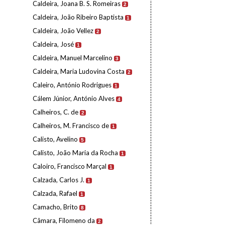
Caldeira, Joana B. S. Romeiras
2
Caldeira, João Ribeiro Baptista
1
Caldeira, João Vellez
2
Caldeira, José
1
Caldeira, Manuel Marcelino
3
Caldeira, Maria Ludovina Costa
2
Caleiro, António Rodrigues
1
Cálem Júnior, António Alves
4
Calheiros, C. de
2
Calheiros, M. Francisco de
1
Calisto, Avelino
5
Calisto, João Maria da Rocha
1
Caloiro, Francisco Marçal
1
Calzada, Carlos J.
1
Calzada, Rafael
1
Camacho, Brito
8
Câmara, Filomeno da
2