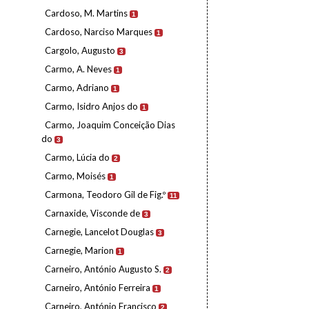
Cardoso, M. Martins
1
Cardoso, Narciso Marques
1
Cargolo, Augusto
3
Carmo, A. Neves
1
Carmo, Adriano
1
Carmo, Isidro Anjos do
1
Carmo, Joaquim Conceição Dias
do
3
Carmo, Lúcia do
2
Carmo, Moisés
1
Carmona, Teodoro Gil de Fig.º
11
Carnaxide, Visconde de
3
Carnegie, Lancelot Douglas
3
Carnegie, Marion
1
Carneiro, António Augusto S.
2
Carneiro, António Ferreira
1
Carneiro, António Francisco
2