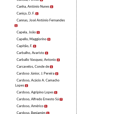
Canha, António Nunes
1
Caniço, D. F.
1
Cannas, José António Fernandes
1
Capela, João
1
Capello, Maggiorino
3
Capitão, F.
1
Carbalho, Avaristo
1
Carballo Vasquez, Antonio
2
Carcavelos, Conde de
1
Cardoso Júnior, J. Pereira
2
Cardoso, Acácio A. Camacho
Lopes
1
Cardoso, Agripino Lopes
1
Cardoso, Alfredo Ernesto Sá
7
Cardoso, Américo
1
Cardoso, Benjamim
1