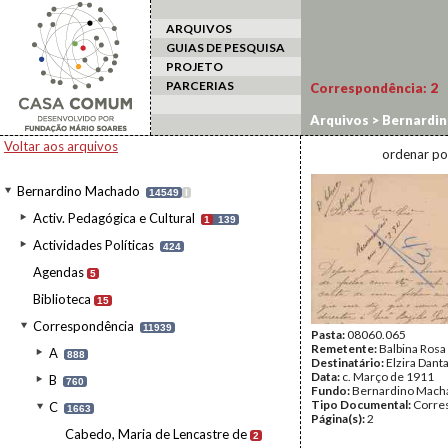
ARQUIVOS
GUIAS DE PESQUISA
PROJETO
PARCERIAS
Correspondência:
2
Arquivos
>
Bernardi
Voltar aos arquivos
ordenar po
Bernardino Machado
14549
I
Activ. Pedagógica e Cultural
1
139
Actividades Políticas
424
Agendas
5
Biblioteca
15
Correspondência
11939
Pasta:
08060.065
Remetente:
Balbina Rosa
A
888
Destinatário:
Elzira Dan
Data:
c. Março de 1911
B
760
Fundo:
Bernardino Mach
Tipo Documental:
Corre
C
1663
Página(s):
2
Cabedo, Maria de Lencastre de
2