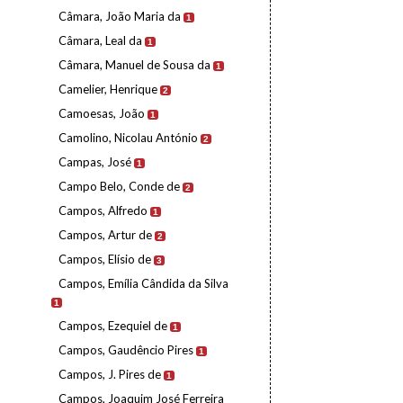
Câmara, João Maria da
1
Câmara, Leal da
1
Câmara, Manuel de Sousa da
1
Camelier, Henrique
2
Camoesas, João
1
Camolino, Nicolau António
2
Campas, José
1
Campo Belo, Conde de
2
Campos, Alfredo
1
Campos, Artur de
2
Campos, Elísio de
3
Campos, Emília Cândida da Silva
1
Campos, Ezequiel de
1
Campos, Gaudêncio Pires
1
Campos, J. Pires de
1
Campos, Joaquim José Ferreira