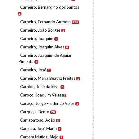
Carneiro, Bernardino dos Santos
4
Carneiro, Fernando António
136
Carneiro, João Borges
1
Carneiro, Joaquim
1
Carneiro, Joaquim Alves
6
Carneiro, Joaquim de Aguiar
Pimenta
1
Carneiro, José
1
Carneiro, Maria Beatriz Freitas
1
Carnide, José da Silva
2
Caroço, Joaquim Velez
2
Caroço, Jorge Frederico Velez
1
Carqueja, Bento
20
Carrapatoso, Adão
8
Carreira, José Maria
1
Carrera Muñoz, Alejo
2