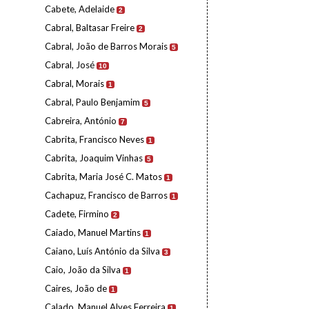
Cabete, Adelaide
2
Cabral, Baltasar Freire
2
Cabral, João de Barros Morais
5
Cabral, José
10
Cabral, Morais
1
Cabral, Paulo Benjamim
5
Cabreira, António
7
Cabrita, Francisco Neves
1
Cabrita, Joaquim Vinhas
5
Cabrita, Maria José C. Matos
1
Cachapuz, Francisco de Barros
1
Cadete, Firmino
2
Caiado, Manuel Martins
1
Caiano, Luís António da Silva
3
Caio, João da Silva
1
Caires, João de
1
Calado, Manuel Alves Ferreira
1