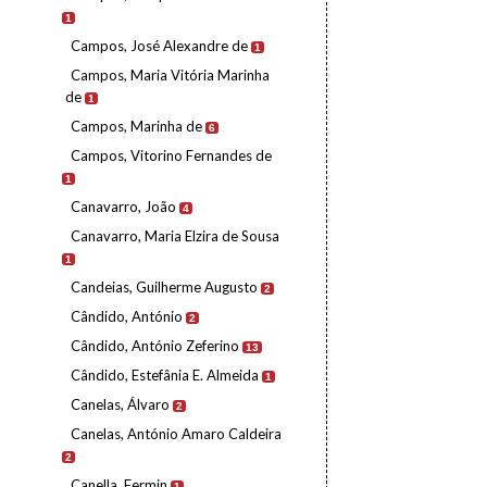
1
Campos, José Alexandre de
1
Campos, Maria Vitória Marinha
de
1
Campos, Marinha de
6
Campos, Vitorino Fernandes de
1
Canavarro, João
4
Canavarro, Maria Elzira de Sousa
1
Candeias, Guilherme Augusto
2
Cândido, António
2
Cândido, António Zeferino
13
Cândido, Estefânia E. Almeida
1
Canelas, Álvaro
2
Canelas, António Amaro Caldeira
2
Canella, Fermin
1