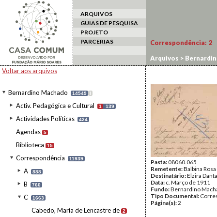
ARQUIVOS
GUIAS DE PESQUISA
PROJETO
PARCERIAS
Correspondência:
2
Arquivos
>
Bernardi
Voltar aos arquivos
Bernardino Machado
14549
I
Activ. Pedagógica e Cultural
1
139
Actividades Políticas
424
Agendas
5
Biblioteca
15
Correspondência
11939
Pasta:
08060.065
Remetente:
Balbina Rosa
A
888
Destinatário:
Elzira Dan
Data:
c. Março de 1911
B
760
Fundo:
Bernardino Mach
Tipo Documental:
Corre
C
1663
Página(s):
2
Cabedo, Maria de Lencastre de
2