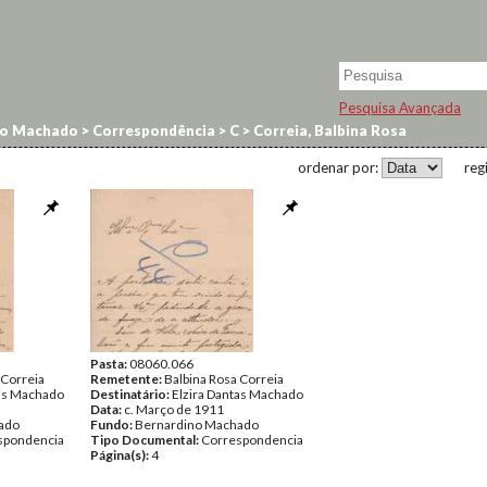
Pesquisa Avançada
no Machado
>
Correspondência
>
C
>
Correia, Balbina Rosa
ordenar por:
reg
Pasta:
08060.066
 Correia
Remetente:
Balbina Rosa Correia
tas Machado
Destinatário:
Elzira Dantas Machado
Data:
c. Março de 1911
ado
Fundo:
Bernardino Machado
spondencia
Tipo Documental:
Correspondencia
Página(s):
4