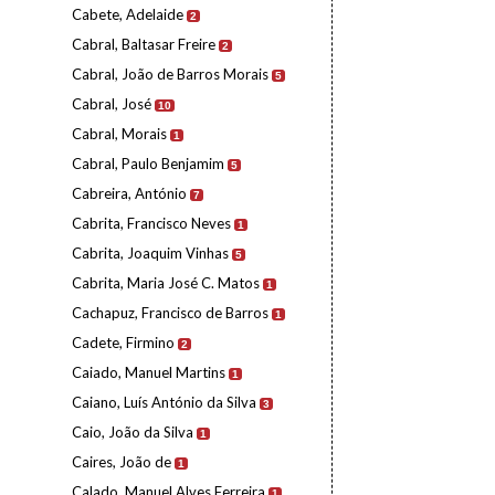
Cabete, Adelaide
2
Cabral, Baltasar Freire
2
Cabral, João de Barros Morais
5
Cabral, José
10
Cabral, Morais
1
Cabral, Paulo Benjamim
5
Cabreira, António
7
Cabrita, Francisco Neves
1
Cabrita, Joaquim Vinhas
5
Cabrita, Maria José C. Matos
1
Cachapuz, Francisco de Barros
1
Cadete, Firmino
2
Caiado, Manuel Martins
1
Caiano, Luís António da Silva
3
Caio, João da Silva
1
Caires, João de
1
Calado, Manuel Alves Ferreira
1