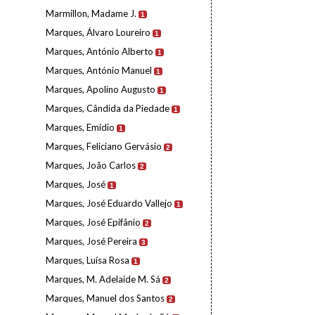
Marmillon, Madame J.
1
Marques, Álvaro Loureiro
1
Marques, António Alberto
1
Marques, António Manuel
1
Marques, Apolino Augusto
1
Marques, Cândida da Piedade
1
Marques, Emídio
1
Marques, Feliciano Gervásio
2
Marques, João Carlos
2
Marques, José
1
Marques, José Eduardo Vallejo
1
Marques, José Epifânio
2
Marques, José Pereira
3
Marques, Luísa Rosa
1
Marques, M. Adelaide M. Sá
2
Marques, Manuel dos Santos
2