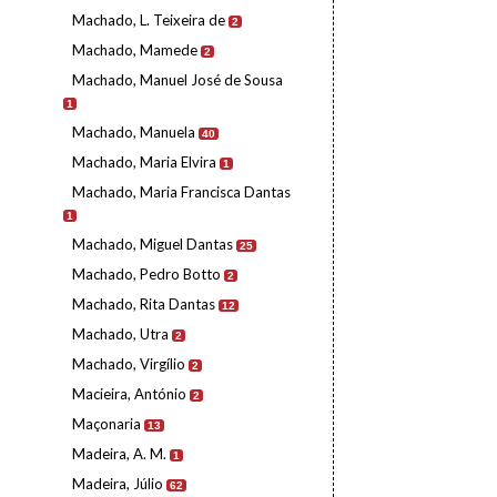
Machado, L. Teixeira de
2
Machado, Mamede
2
Machado, Manuel José de Sousa
1
Machado, Manuela
40
Machado, Maria Elvira
1
Machado, Maria Francisca Dantas
1
Machado, Miguel Dantas
25
Machado, Pedro Botto
2
Machado, Rita Dantas
12
Machado, Utra
2
Machado, Virgílio
2
Macieira, António
2
Maçonaria
13
Madeira, A. M.
1
Madeira, Júlio
62