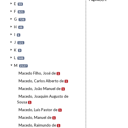
E
59
F
821
G
726
H
46
I
6
J
121
K
9
L
546
M
2127
Macedo Filho, José de
1
Macedo, Carlos Alberto de
1
Macedo, João Manuel de
1
Macedo, Joaquim Augusto de
Sousa
1
Macedo, Luís Pastor de
1
Macedo, Manuel de
1
Macedo, Raimundo de
1