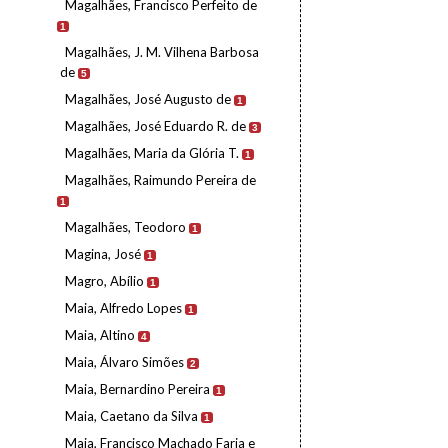
Magalhães, Francisco Perfeito de
1
Magalhães, J. M. Vilhena Barbosa
de
5
Magalhães, José Augusto de
1
Magalhães, José Eduardo R. de
3
Magalhães, Maria da Glória T.
1
Magalhães, Raimundo Pereira de
1
Magalhães, Teodoro
1
Magina, José
1
Magro, Abílio
1
Maia, Alfredo Lopes
1
Maia, Altino
4
Maia, Álvaro Simões
2
Maia, Bernardino Pereira
1
Maia, Caetano da Silva
1
Maia, Francisco Machado Faria e