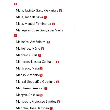
1
Maia, Jacinto Gago de Faria e
1
Maia, José da Silva
1
Maia, Manuel Firmino da
1
Malaquias, José Gonçalves Vieira
4
Malheiro, António M.
1
Malheiros, Mário
1
Mancelos, Júlia
1
Mancelos, Luís da Cunha de
4
Manfredo, Maia
2
Manso, António
3
Marçal, Sebastião Coutinho
1
Marchesini, Amílcar
1
Margan, Rosália
3
Margiochi, Francisco Simões
1
Marinho, José Barbosa
1