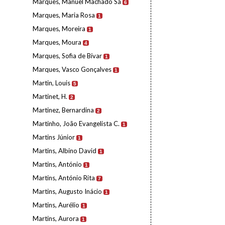
Marques, Manuel Machado Sá
6
Marques, Maria Rosa
1
Marques, Moreira
1
Marques, Moura
4
Marques, Sofia de Bívar
1
Marques, Vasco Gonçalves
1
Martin, Louis
5
Martinet, H.
2
Martinez, Bernardina
2
Martinho, João Evangelista C.
1
Martins Júnior
1
Martins, Albino David
1
Martins, António
1
Martins, António Rita
7
Martins, Augusto Inácio
1
Martins, Aurélio
1
Martins, Aurora
1