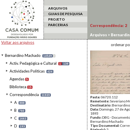
ARQUIVOS
GUIAS DE PESQUISA
PROJETO
PARCERIAS
Correspondência:
2
Arquivos
>
Bernardi
Voltar aos arquivos
ordenar po
Bernardino Machado
14549
I
Activ. Pedagógica e Cultural
1
139
Actividades Políticas
424
Agendas
5
Biblioteca
15
Correspondência
11939
Pasta:
06720.112
Remetente:
Severiano M
A
888
Destinatário:
Bernardin
Data:
Domingo, 27 de Ago
B
760
1893
Fundo:
DBG - Document
C
1663
Bernardino Machado
Tipo Documental:
Corre
D
193
Página(s):
2