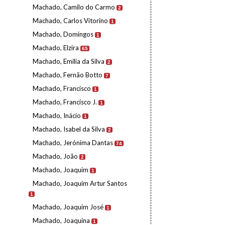
Machado, Camilo do Carmo
2
Machado, Carlos Vitorino
1
Machado, Domingos
1
Machado, Elzira
65
Machado, Emília da Silva
2
Machado, Fernão Botto
7
Machado, Francisco
1
Machado, Francisco J.
1
Machado, Inácio
1
Machado, Isabel da Silva
2
Machado, Jerónima Dantas
74
Machado, João
2
Machado, Joaquim
1
Machado, Joaquim Artur Santos
1
Machado, Joaquim José
1
Machado, Joaquina
1