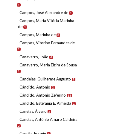
1
Campos, José Alexandre de
1
Campos, Maria Vitória Marinha
de
1
Campos, Marinha de
6
Campos, Vitorino Fernandes de
1
Canavarro, João
4
Canavarro, Maria Elzira de Sousa
1
Candeias, Guilherme Augusto
2
Cândido, António
2
Cândido, António Zeferino
13
Cândido, Estefânia E. Almeida
1
Canelas, Álvaro
2
Canelas, António Amaro Caldeira
2
Canella, Fermin
1