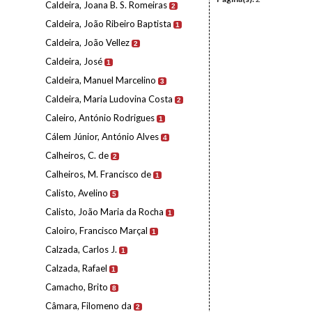
Caldeira, Joana B. S. Romeiras
2
Caldeira, João Ribeiro Baptista
1
Caldeira, João Vellez
2
Caldeira, José
1
Caldeira, Manuel Marcelino
3
Caldeira, Maria Ludovina Costa
2
Caleiro, António Rodrigues
1
Cálem Júnior, António Alves
4
Calheiros, C. de
2
Calheiros, M. Francisco de
1
Calisto, Avelino
5
Calisto, João Maria da Rocha
1
Caloiro, Francisco Marçal
1
Calzada, Carlos J.
1
Calzada, Rafael
1
Camacho, Brito
8
Câmara, Filomeno da
2