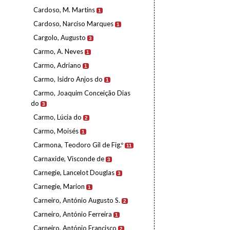
Cardoso, M. Martins
1
Cardoso, Narciso Marques
1
Cargolo, Augusto
3
Carmo, A. Neves
1
Carmo, Adriano
1
Carmo, Isidro Anjos do
1
Carmo, Joaquim Conceição Dias
do
3
Carmo, Lúcia do
2
Carmo, Moisés
1
Carmona, Teodoro Gil de Fig.º
11
Carnaxide, Visconde de
3
Carnegie, Lancelot Douglas
3
Carnegie, Marion
1
Carneiro, António Augusto S.
2
Carneiro, António Ferreira
1
Carneiro, António Francisco
2