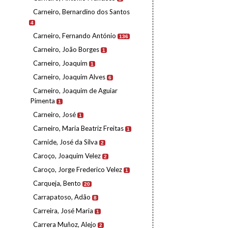
Carneiro, Bernardino dos Santos
4
Carneiro, Fernando António
136
Carneiro, João Borges
1
Carneiro, Joaquim
1
Carneiro, Joaquim Alves
6
Carneiro, Joaquim de Aguiar
Pimenta
1
Carneiro, José
1
Carneiro, Maria Beatriz Freitas
1
Carnide, José da Silva
2
Caroço, Joaquim Velez
2
Caroço, Jorge Frederico Velez
1
Carqueja, Bento
20
Carrapatoso, Adão
8
Carreira, José Maria
1
Carrera Muñoz, Alejo
2