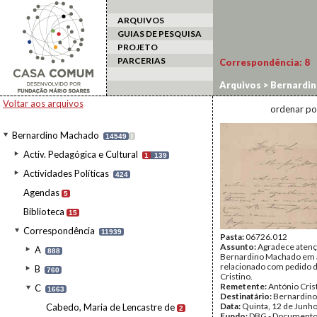
ARQUIVOS
GUIAS DE PESQUISA
PROJETO
PARCERIAS
Correspondência:
8
Arquivos
>
Bernardi
Voltar aos arquivos
ordenar po
Bernardino Machado
14549
I
Activ. Pedagógica e Cultural
1
139
Actividades Políticas
424
Agendas
5
Biblioteca
15
Correspondência
11939
Pasta:
06726.012
Assunto:
Agradece atenç
A
888
Bernardino Machado em 
relacionado com pedido 
B
760
Cristino.
Remetente:
António Cris
C
1663
Destinatário:
Bernardin
Data:
Quinta, 12 de Junh
Cabedo, Maria de Lencastre de
2
Fundo:
DBG - Document