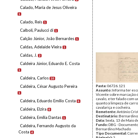
Calado, Maria de Jesus Oliveira
1
Calado, Reis
1
Calboli, Paulucci di
1
Calção Júnior, João Bernardes
1
Caldas, Adelaide Vieira
1
Caldas, J.
2
Caldeira Júnior, Eduardo E. Costa
1
Caldeira, Carlos
10
Pasta:
06726.121
Caldeira, César Augusto Pereira
Assunto:
Informa ter escr
1
Vicente sobre marcação 
cavalo, e ter falado com 
Caldeira, Eduardo Emílio Costa
6
quanto à limpeza de carro
cavalariça e cocheira.
Caldeira, Elzira
8
Remetente:
António Cris
Destinatário:
Bernardin
Caldeira, Emília Dantas
1
Data:
Sexta, 13 de Maio d
Fundo:
DBG - Document
Caldeira, Fernando Augusto da
Bernardino Machado
Costa
4
Tipo Documental:
Corre
Página(s):
2