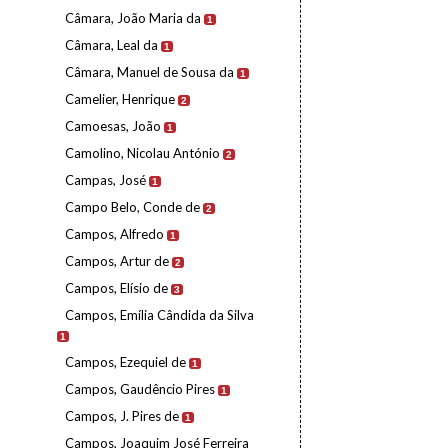
Câmara, João Maria da
1
Câmara, Leal da
1
Câmara, Manuel de Sousa da
1
Camelier, Henrique
2
Camoesas, João
1
Camolino, Nicolau António
2
Campas, José
1
Campo Belo, Conde de
2
Campos, Alfredo
1
Campos, Artur de
2
Campos, Elísio de
3
Campos, Emília Cândida da Silva
1
Campos, Ezequiel de
1
Campos, Gaudêncio Pires
1
Campos, J. Pires de
1
Campos, Joaquim José Ferreira