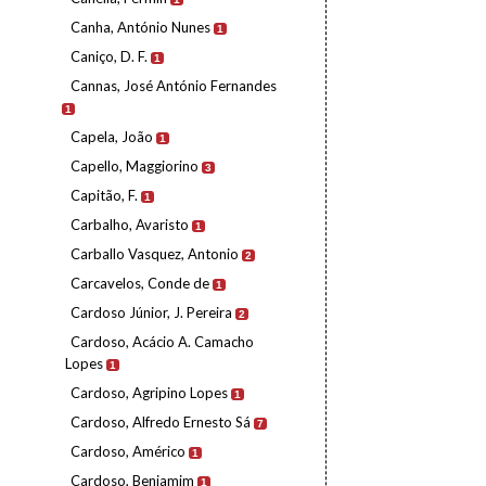
Canha, António Nunes
1
Caniço, D. F.
1
Cannas, José António Fernandes
1
Capela, João
1
Capello, Maggiorino
3
Capitão, F.
1
Carbalho, Avaristo
1
Carballo Vasquez, Antonio
2
Carcavelos, Conde de
1
Cardoso Júnior, J. Pereira
2
Cardoso, Acácio A. Camacho
Lopes
1
Cardoso, Agripino Lopes
1
Cardoso, Alfredo Ernesto Sá
7
Cardoso, Américo
1
Cardoso, Benjamim
1