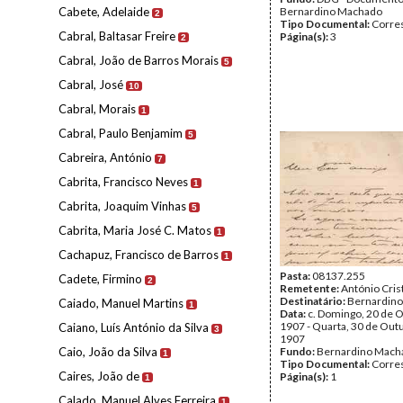
Cabete, Adelaide
Bernardino Machado
2
Tipo Documental:
Corre
Cabral, Baltasar Freire
Página(s):
3
2
Cabral, João de Barros Morais
5
Cabral, José
10
Cabral, Morais
1
Cabral, Paulo Benjamim
5
Cabreira, António
7
Cabrita, Francisco Neves
1
Cabrita, Joaquim Vinhas
5
Cabrita, Maria José C. Matos
1
Cachapuz, Francisco de Barros
1
Pasta:
08137.255
Cadete, Firmino
2
Remetente:
António Cris
Destinatário:
Bernardin
Caiado, Manuel Martins
1
Data:
c. Domingo, 20 de 
1907 - Quarta, 30 de Out
Caiano, Luís António da Silva
3
1907
Caio, João da Silva
Fundo:
Bernardino Mach
1
Tipo Documental:
Corre
Caires, João de
Página(s):
1
1
Calado, Manuel Alves Ferreira
1