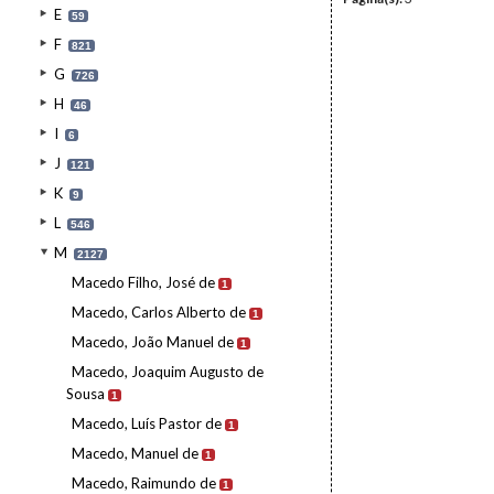
E
59
F
821
G
726
H
46
I
6
J
121
K
9
L
546
M
2127
Macedo Filho, José de
1
Macedo, Carlos Alberto de
1
Macedo, João Manuel de
1
Macedo, Joaquim Augusto de
Sousa
1
Macedo, Luís Pastor de
1
Macedo, Manuel de
1
Macedo, Raimundo de
1