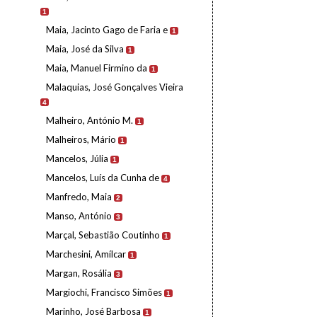
1
Maia, Jacinto Gago de Faria e
1
Maia, José da Silva
1
Maia, Manuel Firmino da
1
Malaquias, José Gonçalves Vieira
4
Malheiro, António M.
1
Malheiros, Mário
1
Mancelos, Júlia
1
Mancelos, Luís da Cunha de
4
Manfredo, Maia
2
Manso, António
3
Marçal, Sebastião Coutinho
1
Marchesini, Amílcar
1
Margan, Rosália
3
Margiochi, Francisco Simões
1
Marinho, José Barbosa
1