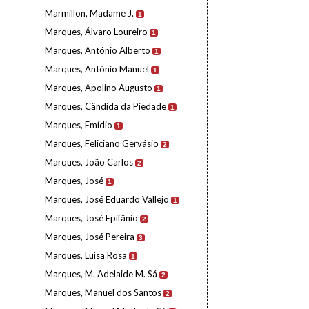
Marmillon, Madame J.
1
Marques, Álvaro Loureiro
1
Marques, António Alberto
1
Marques, António Manuel
1
Marques, Apolino Augusto
1
Marques, Cândida da Piedade
1
Marques, Emídio
1
Marques, Feliciano Gervásio
2
Marques, João Carlos
2
Marques, José
1
Marques, José Eduardo Vallejo
1
Marques, José Epifânio
2
Marques, José Pereira
3
Marques, Luísa Rosa
1
Marques, M. Adelaide M. Sá
2
Marques, Manuel dos Santos
2