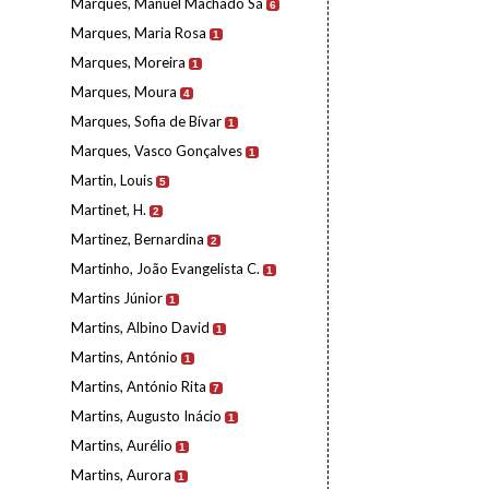
Marques, Manuel Machado Sá
6
Marques, Maria Rosa
1
Marques, Moreira
1
Marques, Moura
4
Marques, Sofia de Bívar
1
Marques, Vasco Gonçalves
1
Martin, Louis
5
Martinet, H.
2
Martinez, Bernardina
2
Martinho, João Evangelista C.
1
Martins Júnior
1
Martins, Albino David
1
Martins, António
1
Martins, António Rita
7
Martins, Augusto Inácio
1
Martins, Aurélio
1
Martins, Aurora
1