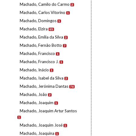
Machado, Camilo do Carmo
2
Machado, Carlos Vitorino
1
Machado, Domingos
1
Machado, Elzira
65
Machado, Emília da Silva
2
Machado, Fernão Botto
7
Machado, Francisco
1
Machado, Francisco J.
1
Machado, Inácio
1
Machado, Isabel da Silva
2
Machado, Jerónima Dantas
74
Machado, João
2
Machado, Joaquim
1
Machado, Joaquim Artur Santos
1
Machado, Joaquim José
1
Machado, Joaquina
1