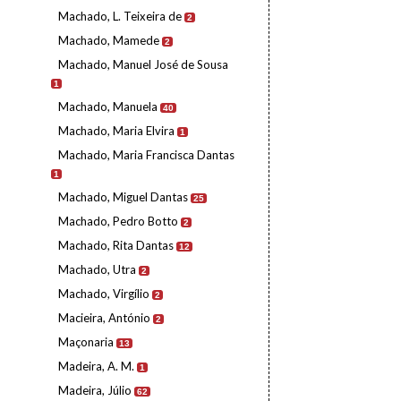
Machado, L. Teixeira de
2
Machado, Mamede
2
Machado, Manuel José de Sousa
1
Machado, Manuela
40
Machado, Maria Elvira
1
Machado, Maria Francisca Dantas
1
Machado, Miguel Dantas
25
Machado, Pedro Botto
2
Machado, Rita Dantas
12
Machado, Utra
2
Machado, Virgílio
2
Macieira, António
2
Maçonaria
13
Madeira, A. M.
1
Madeira, Júlio
62