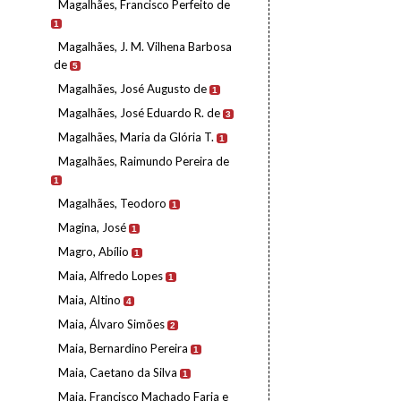
Magalhães, Francisco Perfeito de
1
Magalhães, J. M. Vilhena Barbosa
de
5
Magalhães, José Augusto de
1
Magalhães, José Eduardo R. de
3
Magalhães, Maria da Glória T.
1
Magalhães, Raimundo Pereira de
1
Magalhães, Teodoro
1
Magina, José
1
Magro, Abílio
1
Maia, Alfredo Lopes
1
Maia, Altino
4
Maia, Álvaro Simões
2
Maia, Bernardino Pereira
1
Maia, Caetano da Silva
1
Maia, Francisco Machado Faria e