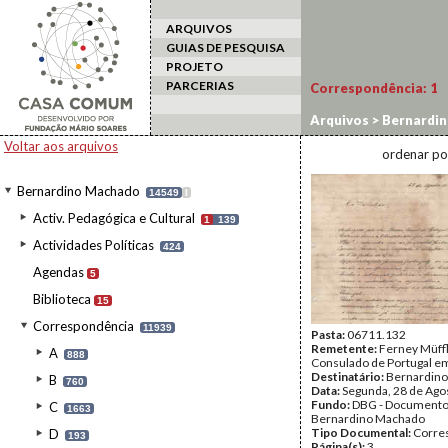
ARQUIVOS
GUIAS DE PESQUISA
PROJETO
PARCERIAS
Correspondência:
1
Arquivos
>
Bernardi
Voltar aos arquivos
ordenar po
Bernardino Machado
14549
I
Activ. Pedagógica e Cultural
1
139
Actividades Políticas
424
Agendas
5
Biblioteca
15
Correspondência
11939
Pasta:
06711.132
Remetente:
Ferney Müffl
A
888
Consulado de Portugal e
Destinatário:
Bernardin
B
760
Data:
Segunda, 28 de Ago
Fundo:
DBG - Document
C
1663
Bernardino Machado
Tipo Documental:
Corre
D
193
Página(s):
3