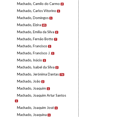
Machado, Camilo do Carmo
2
Machado, Carlos Vitorino
1
Machado, Domingos
1
Machado, Elzira
65
Machado, Emília da Silva
2
Machado, Fernão Botto
7
Machado, Francisco
1
Machado, Francisco J.
1
Machado, Inácio
1
Machado, Isabel da Silva
2
Machado, Jerónima Dantas
74
Machado, João
2
Machado, Joaquim
1
Machado, Joaquim Artur Santos
1
Machado, Joaquim José
1
Machado, Joaquina
1