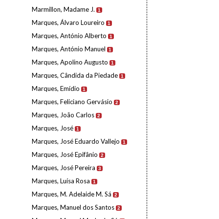
Marmillon, Madame J.
1
Marques, Álvaro Loureiro
1
Marques, António Alberto
1
Marques, António Manuel
1
Marques, Apolino Augusto
1
Marques, Cândida da Piedade
1
Marques, Emídio
1
Marques, Feliciano Gervásio
2
Marques, João Carlos
2
Marques, José
1
Marques, José Eduardo Vallejo
1
Marques, José Epifânio
2
Marques, José Pereira
3
Marques, Luísa Rosa
1
Marques, M. Adelaide M. Sá
2
Marques, Manuel dos Santos
2