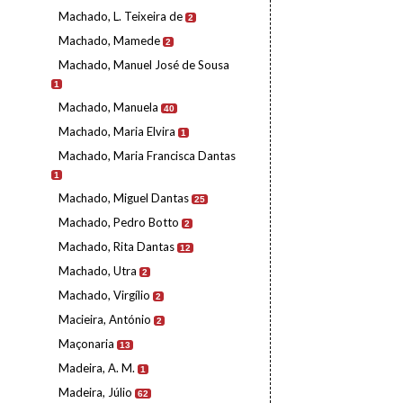
Machado, L. Teixeira de
2
Machado, Mamede
2
Machado, Manuel José de Sousa
1
Machado, Manuela
40
Machado, Maria Elvira
1
Machado, Maria Francisca Dantas
1
Machado, Miguel Dantas
25
Machado, Pedro Botto
2
Machado, Rita Dantas
12
Machado, Utra
2
Machado, Virgílio
2
Macieira, António
2
Maçonaria
13
Madeira, A. M.
1
Madeira, Júlio
62