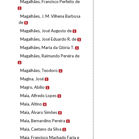
Magalhães, Francisco Perfeito de
1
Magalhães, J. M. Vilhena Barbosa
de
5
Magalhães, José Augusto de
1
Magalhães, José Eduardo R. de
3
Magalhães, Maria da Glória T.
1
Magalhães, Raimundo Pereira de
1
Magalhães, Teodoro
1
Magina, José
1
Magro, Abílio
1
Maia, Alfredo Lopes
1
Maia, Altino
4
Maia, Álvaro Simões
2
Maia, Bernardino Pereira
1
Maia, Caetano da Silva
1
Maia, Francisco Machado Faria e