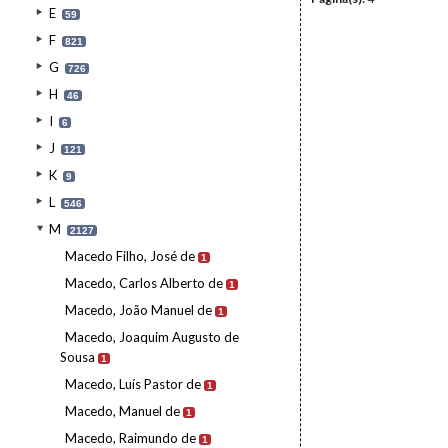
E
59
F
821
G
726
H
46
I
6
J
121
K
9
L
546
M
2127
Macedo Filho, José de
1
Macedo, Carlos Alberto de
1
Macedo, João Manuel de
1
Macedo, Joaquim Augusto de
Sousa
1
Macedo, Luís Pastor de
1
Macedo, Manuel de
1
Macedo, Raimundo de
1