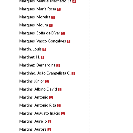
Marques, Manuel Machado Sá
6
Marques, Maria Rosa
1
Marques, Moreira
1
Marques, Moura
4
Marques, Sofia de Bívar
1
Marques, Vasco Gonçalves
1
Martin, Louis
5
Martinet, H.
2
Martinez, Bernardina
2
Martinho, João Evangelista C.
1
Martins Júnior
1
Martins, Albino David
1
Martins, António
1
Martins, António Rita
7
Martins, Augusto Inácio
1
Martins, Aurélio
1
Martins, Aurora
1