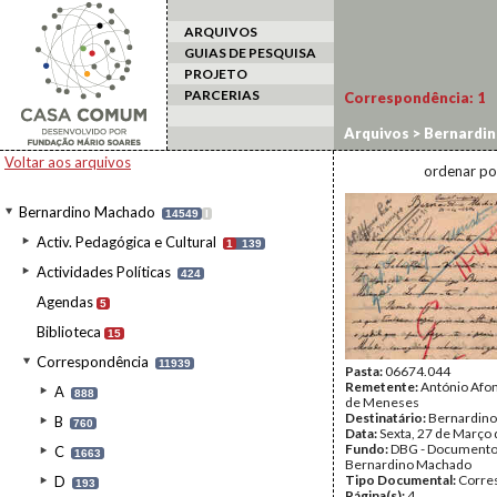
ARQUIVOS
GUIAS DE PESQUISA
PROJETO
PARCERIAS
Correspondência:
1
Arquivos
>
Bernardi
Voltar aos arquivos
ordenar po
Bernardino Machado
14549
I
Activ. Pedagógica e Cultural
1
139
Actividades Políticas
424
Agendas
5
Biblioteca
15
Correspondência
11939
Pasta:
06674.044
Remetente:
António Afon
A
888
de Meneses
Destinatário:
Bernardin
B
760
Data:
Sexta, 27 de Março
Fundo:
DBG - Document
C
1663
Bernardino Machado
Tipo Documental:
Corre
D
193
Página(s):
4