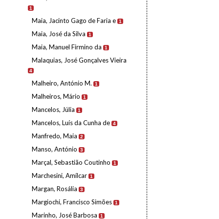
1
Maia, Jacinto Gago de Faria e
1
Maia, José da Silva
1
Maia, Manuel Firmino da
1
Malaquias, José Gonçalves Vieira
4
Malheiro, António M.
1
Malheiros, Mário
1
Mancelos, Júlia
1
Mancelos, Luís da Cunha de
4
Manfredo, Maia
2
Manso, António
3
Marçal, Sebastião Coutinho
1
Marchesini, Amílcar
1
Margan, Rosália
3
Margiochi, Francisco Simões
1
Marinho, José Barbosa
1