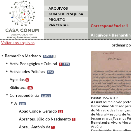
ARQUIVOS
GUIAS DE PESQUISA
PROJETO
PARCERIAS
Correspondência:
1
Arquivos
>
Bernardi
Voltar aos arquivos
ordenar po
Bernardino Machado
14549
I
Activ. Pedagógica e Cultural
1
139
Actividades Políticas
424
Agendas
5
Biblioteca
15
Correspondência
11939
Pasta:
06674.031
Assunto:
Pedido de prot
A
888
Bernardino Machado para
do Ministro das Finança
Abad Conde, Gerardo
12
de Álvaro Mesquita de Ar
tesoureiro da Fazenda Púb
Abrantes, Júlio do Nascimento
1
Remetente:
Álvaro Mesq
Araújo
Abreu, António de
1
Destinatário:
Bernardin