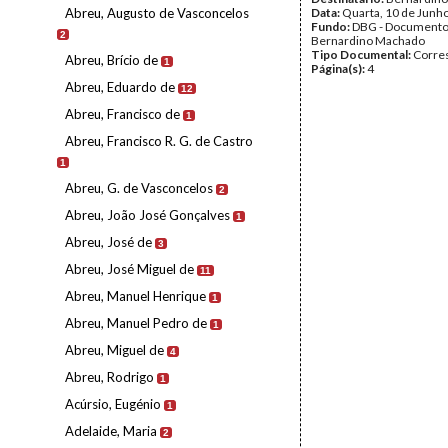
Abreu, Augusto de Vasconcelos
Data:
Quarta, 10 de Junh
Fundo:
DBG - Document
2
Bernardino Machado
Tipo Documental:
Corre
Abreu, Brício de
1
Página(s):
4
Abreu, Eduardo de
12
Abreu, Francisco de
1
Abreu, Francisco R. G. de Castro
1
Abreu, G. de Vasconcelos
2
Abreu, João José Gonçalves
1
Abreu, José de
3
Abreu, José Miguel de
11
Abreu, Manuel Henrique
1
Abreu, Manuel Pedro de
1
Abreu, Miguel de
4
Abreu, Rodrigo
1
Acúrsio, Eugénio
1
Adelaide, Maria
2