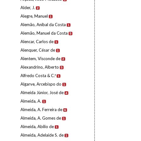
Alder, J.
2
Alegre, Manuel
1
Alemão, Aníbal da Costa
1
Alemão, Manuel da Costa
5
Alencar, Carlos de
1
Alenquer, César de
1
Alentem, Visconde de
2
Alexandrino, Alberto
5
Alfredo Costa & C.ª
1
Algarve, Arcebispo do
1
Almeida Júnior, José de
4
Almeida, A.
1
Almeida, A. Ferreira de
6
Almeida, A. Gomes de
1
Almeida, Abílio de
1
Almeida, Adelaide S. de
1