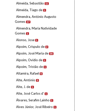
Almeida, Sebastião
11
Almeida, Tiago de
1
Almendra, António Augusto
Gomes
37
Almendra, Maria Natividade
Gomes
1
Alonso, Jose
1
Alpoim, Críspulo de
2
Alpoim, José Maria de
36
Alpoim, Ovídio de
1
Alpoim, Tristão de
1
Altamira, Rafael
5
Alte, António
3
Alte, J. de
1
Alte, José Carlos d'
1
Álvares, Serafim Lainho
1
Alves Júnior, José Ribeiro
1