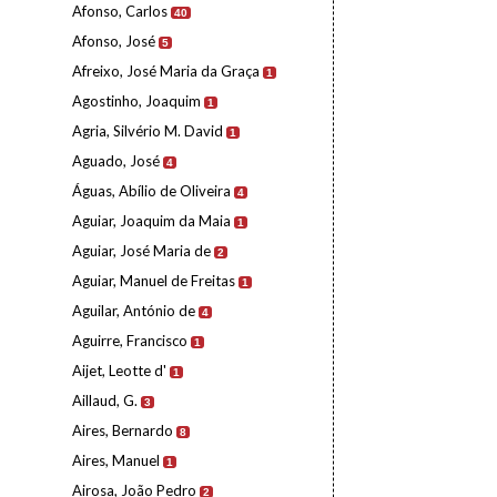
Afonso, Carlos
40
Afonso, José
5
Afreixo, José Maria da Graça
1
Agostinho, Joaquim
1
Agria, Silvério M. David
1
Aguado, José
4
Águas, Abílio de Oliveira
4
Aguiar, Joaquim da Maia
1
Aguiar, José Maria de
2
Aguiar, Manuel de Freitas
1
Aguilar, António de
4
Aguirre, Francisco
1
Aijet, Leotte d'
1
Aillaud, G.
3
Aires, Bernardo
8
Aires, Manuel
1
Airosa, João Pedro
2