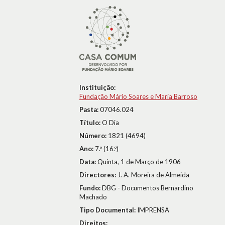
Instituição:
Fundação Mário Soares e Maria Barroso
Pasta:
07046.024
Título:
O Dia
Número:
1821 (4694)
Ano:
7.º (16.º)
Data:
Quinta, 1 de Março de 1906
Directores:
J. A. Moreira de Almeida
Fundo:
DBG - Documentos Bernardino
Machado
Tipo Documental:
IMPRENSA
Direitos: