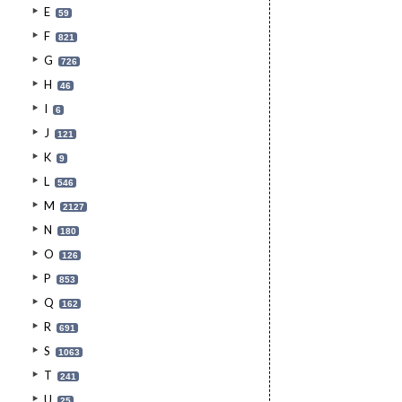
E
59
F
821
G
726
H
46
I
6
J
121
K
9
L
546
M
2127
N
180
O
126
P
853
Q
162
R
691
S
1063
T
241
U
25