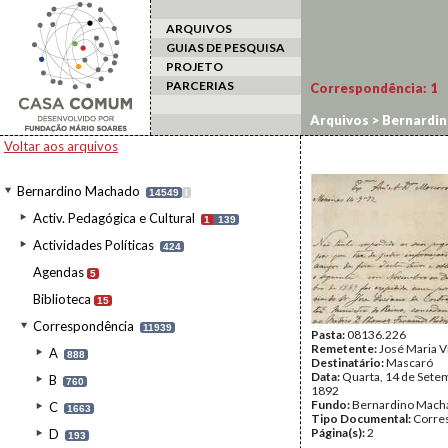
ARQUIVOS
GUIAS DE PESQUISA
PROJETO
PARCERIAS
Correspondência:
1
Arquivos
>
Bernardi
Voltar aos arquivos
Bernardino Machado
14549
I
Activ. Pedagógica e Cultural
1
139
Actividades Políticas
424
Agendas
5
Biblioteca
15
Correspondência
11939
Pasta:
08136.226
Remetente:
José Maria V
A
888
Destinatário:
Mascaró
Data:
Quarta, 14 de Sete
B
760
1892
Fundo:
Bernardino Mach
C
1663
Tipo Documental:
Corre
Página(s):
2
D
193