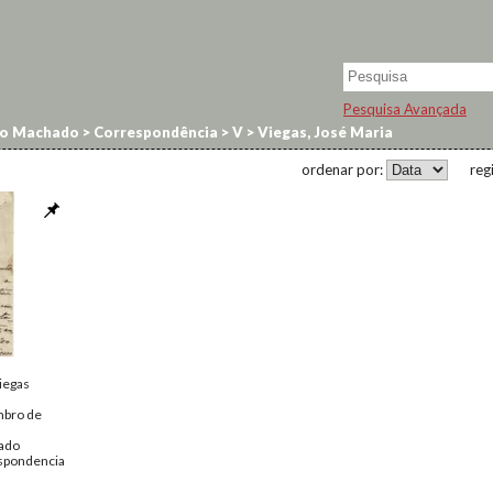
Pesquisa Avançada
no Machado
>
Correspondência
>
V
>
Viegas, José Maria
ordenar por:
reg
iegas
mbro de
ado
spondencia