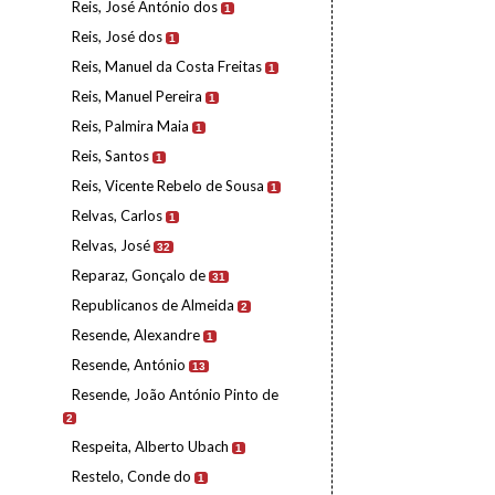
Reis, José António dos
1
Reis, José dos
1
Reis, Manuel da Costa Freitas
1
Reis, Manuel Pereira
1
Reis, Palmira Maia
1
Reis, Santos
1
Reis, Vicente Rebelo de Sousa
1
Relvas, Carlos
1
Relvas, José
32
Reparaz, Gonçalo de
31
Republicanos de Almeida
2
Resende, Alexandre
1
Resende, António
13
Resende, João António Pinto de
2
Respeita, Alberto Ubach
1
Restelo, Conde do
1