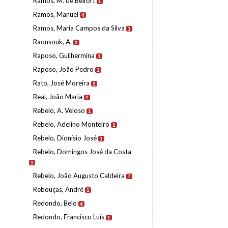
Ramos, M. de Belfort
1
Ramos, Manuel
4
Ramos, Maria Campos da Silva
1
Raousouk, A.
2
Raposo, Guilhermina
1
Raposo, João Pedro
1
Rato, José Moreira
2
Real, João Maria
1
Rebelo, A. Veloso
1
Rebelo, Adelino Monteiro
1
Rebelo, Dionísio José
1
Rebelo, Domingos José da Costa
1
Rebelo, João Augusto Caldeira
7
Rebouças, André
1
Redondo, Belo
4
Redondo, Francisco Luís
1