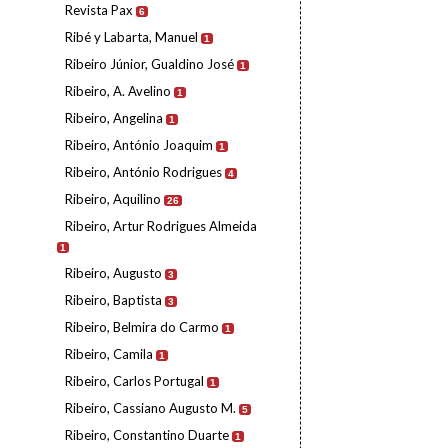
Revista Pax
6
Ribé y Labarta, Manuel
1
Ribeiro Júnior, Gualdino José
1
Ribeiro, A. Avelino
1
Ribeiro, Angelina
1
Ribeiro, António Joaquim
1
Ribeiro, António Rodrigues
4
Ribeiro, Aquilino
26
Ribeiro, Artur Rodrigues Almeida
1
Ribeiro, Augusto
3
Ribeiro, Baptista
3
Ribeiro, Belmira do Carmo
1
Ribeiro, Camila
1
Ribeiro, Carlos Portugal
1
Ribeiro, Cassiano Augusto M.
5
Ribeiro, Constantino Duarte
1