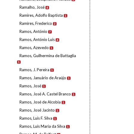
Ramalho, José
4
Ramires, Adolfo Baptista
1
Ramires, Frederico
2
Ramos, António
7
Ramos, António Luís
4
Ramos, Azevedo
1
Ramos, Guilhermina de Battaglia
1
Ramos, J. Pereira
1
Ramos, Januário de Araújo
1
Ramos, José
1
Ramos, José A. Castel Branco
1
Ramos, José de Alcobia
1
Ramos, José Jacinto
1
Ramos, Luís F. Silva
1
Ramos, Luís Maria da Silva
1