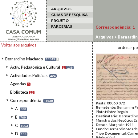
ARQUIVOS
GUIAS DE PESQUISA
PROJETO
PARCERIAS
Correspondência:
1
Arquivos
>
Bernardi
Voltar aos arquivos
ordenar po
Bernardino Machado
14549
I
Activ. Pedagógica e Cultural
1
139
Actividades Políticas
424
Agendas
5
Biblioteca
15
Correspondência
11939
Pasta:
08060.072
Remetente:
Benjamim Fe
A
888
Pinto Hintze Regalo
Destinatário:
Bernardino
B
760
Ministro dos Negócios Es
Data:
c. Março de 1911
C
1663
Fundo:
Bernardino Mach
Tipo Documental:
Corre
D
193
Página(s):
4