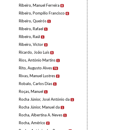
Ribeiro, Manuel Ferreira
8
Ribeiro, Pompílio Francisco
6
Ribeiro, Queirós
1
Ribeiro, Rafael
1
Ribeiro, Raúl
1
Ribeiro, Victor
3
Ricardo, João Luís
5
Rios, António Martins
1
Rito, Augusto Alves
76
Rivas, Manuel Lustres
2
Robalo, Carlos Dias
1
Roças, Manuel
1
Rocha Júnior, José António da
1
Rocha Júnior, Manuel da
1
Rocha, Albertina A. Neves
1
Rocha, Américo
2