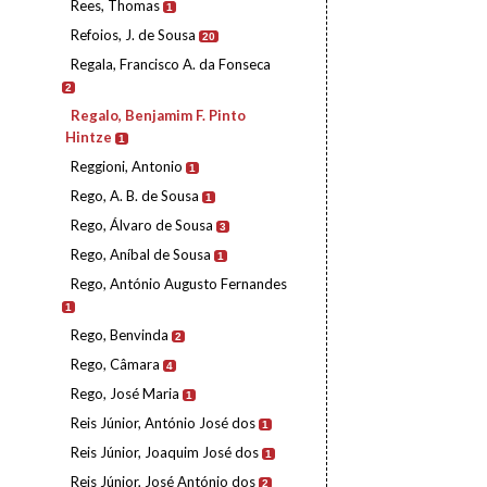
Rees, Thomas
1
Refoios, J. de Sousa
20
Regala, Francisco A. da Fonseca
2
Regalo, Benjamim F. Pinto
Hintze
1
Reggioni, Antonio
1
Rego, A. B. de Sousa
1
Rego, Álvaro de Sousa
3
Rego, Aníbal de Sousa
1
Rego, António Augusto Fernandes
1
Rego, Benvinda
2
Rego, Câmara
4
Rego, José Maria
1
Reis Júnior, António José dos
1
Reis Júnior, Joaquim José dos
1
Reis Júnior, José António dos
2