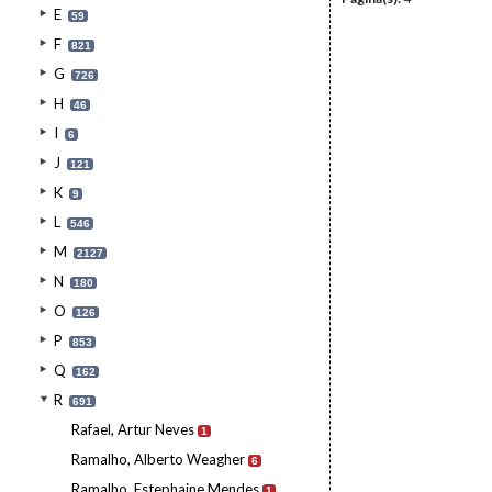
E
59
F
821
G
726
H
46
I
6
J
121
K
9
L
546
M
2127
N
180
O
126
P
853
Q
162
R
691
Rafael, Artur Neves
1
Ramalho, Alberto Weagher
6
Ramalho, Estephaine Mendes
1