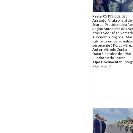
Pasta:
05133.002.025
Assunto:
Visita oficial d
Soares, Presidente da Rep
Região Autónoma dos Aço
ocasião do 10º aniversári
Autonomia Regional. Mári
cabine de um avião milita
pertecente à Força Aére
Autor:
Alfredo Cunha
Data:
Setembro de 1986
Fundo:
Mário Soares
Tipo Documental:
Fotogr
Página(s):
1