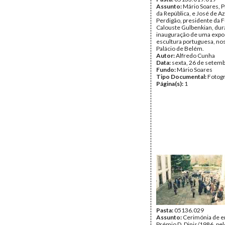
Assunto:
Mário Soares, 
da República, e José de 
Perdigão, presidente da 
Calouste Gulbenkian, dur
inauguração de uma expo
escultura portuguesa, nos
Palácio de Belém.
Autor:
Alfredo Cunha
Data:
sexta, 26 de setem
Fundo:
Mário Soares
Tipo Documental:
Fotogr
Página(s):
1
Pasta:
05136.029
Assunto:
Cerimónia de e
Prémio D. Dinis/1986, pel