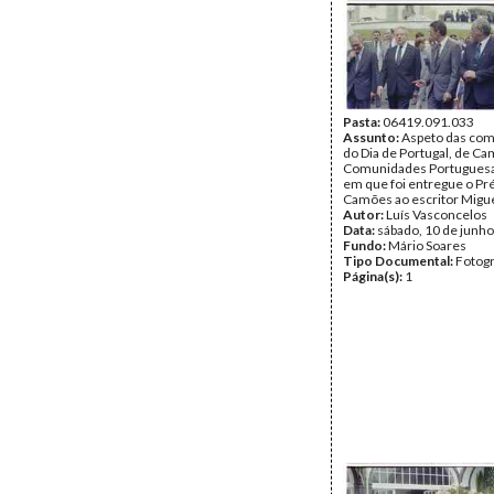
Pasta:
06419.091.033
Assunto:
Aspeto das co
do Dia de Portugal, de C
Comunidades Portuguesa
em que foi entregue o P
Camões ao escritor Migue
Autor:
Luís Vasconcelos
Data:
sábado, 10 de junh
Fundo:
Mário Soares
Tipo Documental:
Fotogr
Página(s):
1