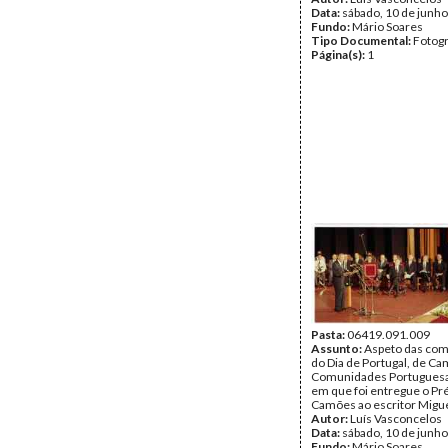
Data:
sábado, 10 de junh
Fundo:
Mário Soares
Tipo Documental:
Fotogr
Página(s):
1
Pasta:
06419.091.009
Assunto:
Aspeto das co
do Dia de Portugal, de C
Comunidades Portuguesa
em que foi entregue o P
Camões ao escritor Migue
Autor:
Luís Vasconcelos
Data:
sábado, 10 de junh
Fundo:
Mário Soares