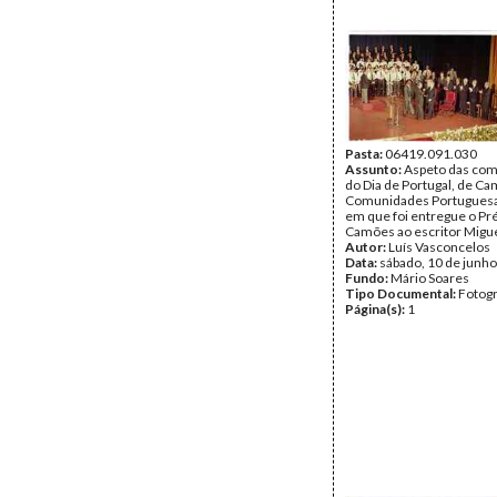
Pasta:
06419.091.030
Assunto:
Aspeto das co
do Dia de Portugal, de C
Comunidades Portuguesa
em que foi entregue o P
Camões ao escritor Migue
Autor:
Luís Vasconcelos
Data:
sábado, 10 de junh
Fundo:
Mário Soares
Tipo Documental:
Fotogr
Página(s):
1