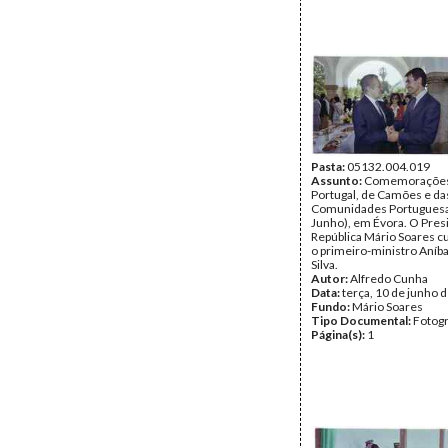
Pasta:
05132.004.019
Assunto:
Comemorações 
Portugal, de Camões e da
Comunidades Portuguesa
Junho), em Évora. O Pres
República Mário Soares 
o primeiro-ministro Aníb
Silva.
Autor:
Alfredo Cunha
Data:
terça, 10 de junho 
Fundo:
Mário Soares
Tipo Documental:
Fotogr
Página(s):
1