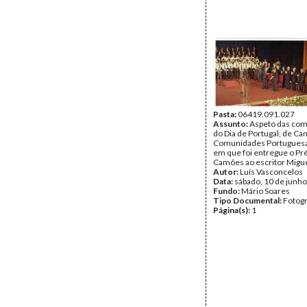
Pasta:
06419.091.027
Assunto:
Aspeto das co
do Dia de Portugal, de C
Comunidades Portuguesa
em que foi entregue o P
Camões ao escritor Migue
Autor:
Luís Vasconcelos
Data:
sábado, 10 de junh
Fundo:
Mário Soares
Tipo Documental:
Fotogr
Página(s):
1