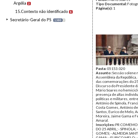
Argélia
Tipo Documental:
Fotogr
2
Página(s):
1
15.Contexto não identificado
6
Secretário-Geral do PS
1380
I
Pasta:
05153.020
Assunto:
Sessão solene 
Assembleia da República, 
das comemorações do 25 
Discurso do Presidente d
Mário Soares no hemicicl
presença de altas individ
políticas e militares, entr
António de Spínola, Franc
Costa Gomes, António de
Santos, Eurico de Melo, 
Moreira, Jaime Gama e 
Amaral.
Inscrições:
PR COMEMO
DO 25 ABRIL; - SPINOLA;
GOMES; - ALMEIDA SANTO
GAMA; - EURICO MELO; 