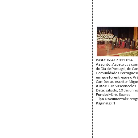
Pasta:
06419.091.024
Assunto:
Aspeto das co
do Dia de Portugal, de C
Comunidades Portuguesa
em que foi entregue o P
Camões ao escritor Migue
Autor:
Luís Vasconcelos
Data:
sábado, 10 de junh
Fundo:
Mário Soares
Tipo Documental:
Fotogr
Página(s):
1