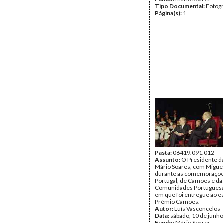
Tipo Documental:
Fotogr
Página(s):
1
Pasta:
06419.091.012
Assunto:
O Presidente da
Mário Soares, com Miguel
durante as comemorações
Portugal, de Camões e da
Comunidades Portuguesa
em que foi entregue ao es
Prémio Camões.
Autor:
Luís Vasconcelos
Data:
sábado, 10 de junh
Fundo:
Mário Soares