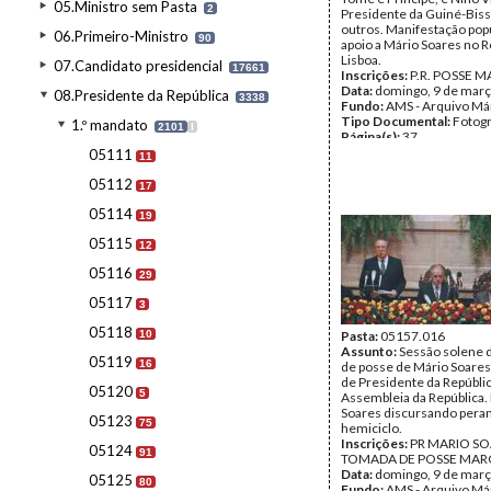
05.Ministro sem Pasta
2
Presidente da Guiné-Biss
outros. Manifestação pop
06.Primeiro-Ministro
90
apoio a Mário Soares no 
Lisboa.
07.Candidato presidencial
17661
Inscrições:
P.R. POSSE 
Data:
domingo, 9 de març
08.Presidente da República
3338
Fundo:
AMS - Arquivo Má
Tipo Documental:
Fotogr
1.º mandato
2101
I
Página(s):
37
05111
11
05112
17
05114
19
05115
12
05116
29
05117
3
05118
10
Pasta:
05157.016
Assunto:
Sessão solene 
05119
16
de posse de Mário Soares
de Presidente da Repúblic
05120
5
Assembleia da República.
Soares discursando peran
05123
75
hemiciclo.
Inscrições:
PR MARIO S
05124
91
TOMADA DE POSSE MAR
Data:
domingo, 9 de març
05125
80
Fundo:
AMS - Arquivo Má