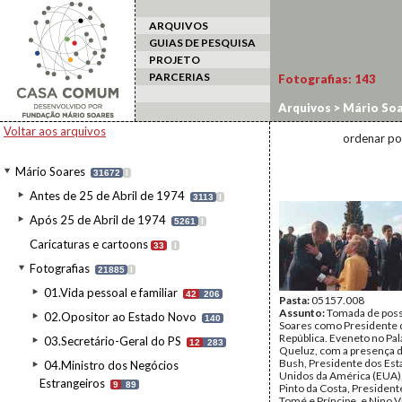
ARQUIVOS
GUIAS DE PESQUISA
PROJETO
PARCERIAS
Fotografias:
143
Arquivos
>
Mário Soa
de Estado
Voltar aos arquivos
ordenar po
Mário Soares
31672
I
Antes de 25 de Abril de 1974
3113
I
Após 25 de Abril de 1974
5261
I
Caricaturas e cartoons
33
I
Fotografias
21885
I
01.Vida pessoal e familiar
42
206
Pasta:
05157.008
Assunto:
Tomada de poss
02.Opositor ao Estado Novo
140
Soares como Presidente 
República. Eveneto no Pal
03.Secretário-Geral do PS
12
283
Queluz, com a presença 
Bush, Presidente dos Es
04.Ministro dos Negócios
Unidos da América (EUA)
Estrangeiros
9
89
Pinto da Costa, President
Tomé e Príncipe, e Nino Vi