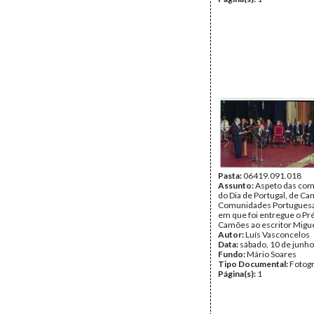
Pasta:
06419.091.018
Assunto:
Aspeto das co
do Dia de Portugal, de C
Comunidades Portuguesa
em que foi entregue o P
Camões ao escritor Migue
Autor:
Luís Vasconcelos
Data:
sábado, 10 de junh
Fundo:
Mário Soares
Tipo Documental:
Fotogr
Página(s):
1