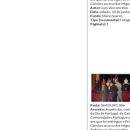
Camões ao escritor Migue
Autor:
Luís Vasconcelos
Data:
sábado, 10 de junh
Fundo:
Mário Soares
Tipo Documental:
Fotogr
Página(s):
1
Pasta:
06419.091.006
Assunto:
Aspeto das co
do Dia de Portugal, de C
Comunidades Portuguesa
em que foi entregue o P
Camões ao escritor Migue
Autor:
Luís Vasconcelos