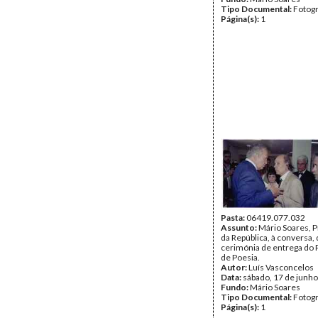
Tipo Documental:
Fotogr
Página(s):
1
Pasta:
06419.077.032
Assunto:
Mário Soares, 
da República, à conversa,
cerimónia de entrega do
de Poesia.
Autor:
Luís Vasconcelos
Data:
sábado, 17 de junh
Fundo:
Mário Soares
Tipo Documental:
Fotogr
Página(s):
1