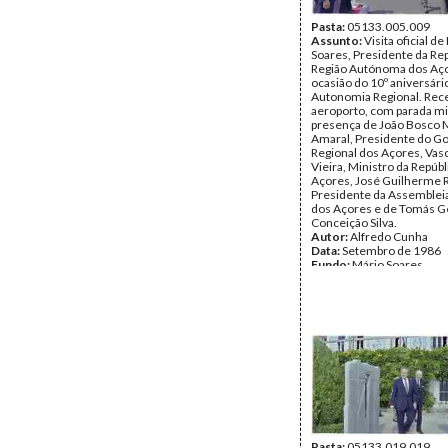
Pasta:
05133.005.009
Assunto:
Visita oficial d
Soares, Presidente da Rep
Região Autónoma dos Aço
ocasião do 10º aniversári
Autonomia Regional. Rec
aeroporto, com parada mil
presença de João Bosco 
Amaral, Presidente do G
Regional dos Açores, Vas
Vieira, Ministro da Repúbl
Açores, José Guilherme R
Presidente da Assembleia
dos Açores e de Tomás G
Conceição Silva.
Autor:
Alfredo Cunha
Data:
Setembro de 1986
Fundo:
Mário Soares
Tipo Documental:
Fotogr
Página(s):
1
Pasta:
05133.019.019