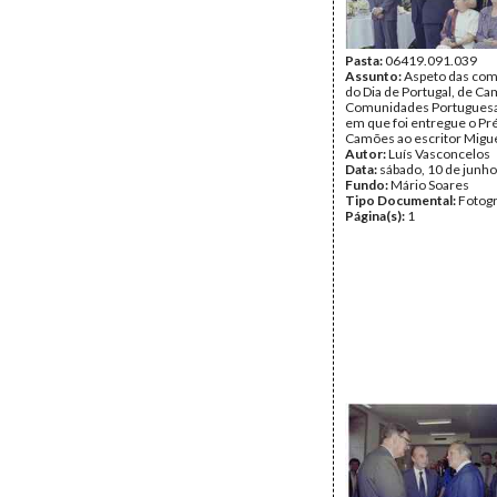
Pasta:
06419.091.039
Assunto:
Aspeto das co
do Dia de Portugal, de C
Comunidades Portuguesa
em que foi entregue o P
Camões ao escritor Migue
Autor:
Luís Vasconcelos
Data:
sábado, 10 de junh
Fundo:
Mário Soares
Tipo Documental:
Fotogr
Página(s):
1