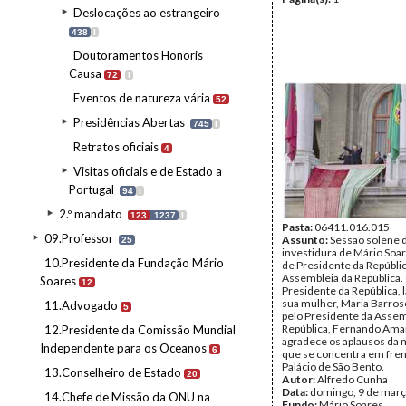
Deslocações ao estrangeiro
438
I
Doutoramentos Honoris
Causa
72
I
Eventos de natureza vária
52
Presidências Abertas
745
I
Retratos oficiais
4
Visitas oficiais e de Estado a
Portugal
94
I
2.º mandato
123
1237
I
Pasta:
06411.016.015
09.Professor
Assunto:
Sessão solene 
25
investidura de Mário Soa
10.Presidente da Fundação Mário
de Presidente da Repúblic
Assembleia da República.
Soares
12
Presidente da República, 
sua mulher, Maria Barros
11.Advogado
5
pelo Presidente da Assem
República, Fernando Amar
12.Presidente da Comissão Mundial
agradece os aplausos da 
Independente para os Oceanos
6
que se concentra em fren
Palácio de São Bento.
13.Conselheiro de Estado
20
Autor:
Alfredo Cunha
Data:
domingo, 9 de març
14.Chefe de Missão da ONU na
Fundo:
Mário Soares