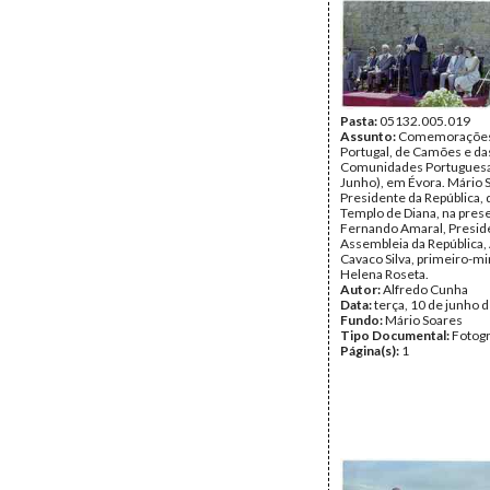
Pasta:
05132.005.019
Assunto:
Comemorações 
Portugal, de Camões e da
Comunidades Portuguesa
Junho), em Évora. Mário 
Presidente da República, 
Templo de Diana, na pres
Fernando Amaral, Presid
Assembleia da República, 
Cavaco Silva, primeiro-min
Helena Roseta.
Autor:
Alfredo Cunha
Data:
terça, 10 de junho 
Fundo:
Mário Soares
Tipo Documental:
Fotogr
Página(s):
1