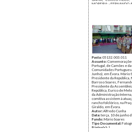
MOREIRA; - FERNANDO
Data:
sexta, 25 de abril de
sábado, 25 de abril de 19
Fundo:
AMS - Arquivo Má
Tipo Documental:
Fotogr
Página(s):
26
Pasta:
05132.003.011
Assunto:
Comemorações 
Portugal, de Camões e da
Comunidades Portuguesa
Junho), em Évora. Mário 
Presidente da República, 
Barroso Soares, Fernand
Presidente da Assemblei
República, Eurico de Melo
da Administração Interna,
comitiva assistem à atua
rancho folclórico, na Praç
Giraldo, em Évora.
Autor:
Alfredo Cunha
Data:
terça, 10 de junho 
Fundo:
Mário Soares
Tipo Documental:
Fotogr
Página(s):
1