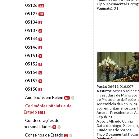
Tipo Documental:
Fotogr
05126
33
Página(s):
31
05127
70
05134
1
05137
3
05144
1
05146
1
05151
1
05152
4
05154
6
05157
1
Pasta:
06411.016.007
05158
3
Assunto:
Sessão solene 
investidura de Mário Soa
Audiências em Belém
57
I
de Presidente da Repúblic
Assembleia da República.
Cerimónias oficiais e de
Soares juntamente com 
Estado
Amaral, Presidente da As
143
República.
Condecorações de
Autor:
Alfredo Cunha
Data:
domingo, 9 de març
personalidades
3
I
Fundo:
Mário Soares
Tipo Documental:
Fotogr
Conselhos de Estado
1
I
Página(s):
1