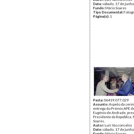
Data:
sábado, 17 de junh
Fundo:
Mário Soares
Tipo Documental:
Fotogr
Página(s):
1
Pasta:
06419.077.029
Assunto:
Aspeto da ceri
entrega do Prémio APE de
Eugénio de Andrade, pres
Presidente da República,
Soares.
Autor:
Luís Vasconcelos
Data:
sábado, 17 de junh
Fundo:
Mário Soares