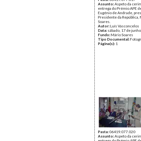
Assunto:
Aspeto da ceri
entrega do Prémio APE de
Eugénio de Andrade, pres
Presidente da República,
Soares.
Autor:
Luís Vasconcelos
Data:
sábado, 17 de junh
Fundo:
Mário Soares
Tipo Documental:
Fotogr
Página(s):
1
Pasta:
06419.077.020
Assunto:
Aspeto da ceri
entrega do Prémio APE de