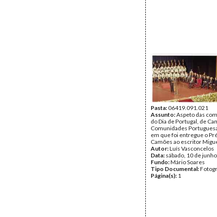
Pasta:
06419.091.021
Assunto:
Aspeto das co
do Dia de Portugal, de C
Comunidades Portuguesa
em que foi entregue o P
Camões ao escritor Migue
Autor:
Luís Vasconcelos
Data:
sábado, 10 de junh
Fundo:
Mário Soares
Tipo Documental:
Fotogr
Página(s):
1