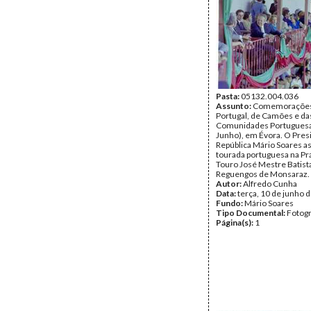
Pasta:
05132.004.036
Assunto:
Comemorações 
Portugal, de Camões e da
Comunidades Portuguesa
Junho), em Évora. O Pres
República Mário Soares a
tourada portuguesa na Pr
Touro José Mestre Batist
Reguengos de Monsaraz.
Autor:
Alfredo Cunha
Data:
terça, 10 de junho 
Fundo:
Mário Soares
Tipo Documental:
Fotogr
Página(s):
1