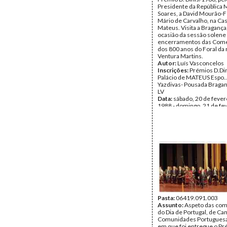
Presidente da República 
Soares, a David Mourão-Fe
Mário de Carvalho, na Ca
Mateus. Visita a Bragança
ocasião da sessão solene
encerramentos das Co
dos 800 anos do Foral da 
Ventura Martins.
Autor:
Luís Vasconcelos
Inscrições:
Prémios D.Din
Palácio de MATEUS Espo...
Yazdivas- Pousada Bragan
LV
Data:
sábado, 20 de fever
1988 - domingo, 21 de fe
1988
Fundo:
AMS - Arquivo Má
Tipo Documental:
Fotogr
Página(s):
27
Pasta:
06419.091.003
Assunto:
Aspeto das co
do Dia de Portugal, de C
Comunidades Portuguesa
em que foi entregue o P