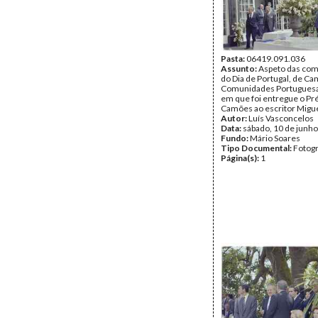
Pasta:
06419.091.036
Assunto:
Aspeto das co
do Dia de Portugal, de C
Comunidades Portuguesa
em que foi entregue o P
Camões ao escritor Migue
Autor:
Luís Vasconcelos
Data:
sábado, 10 de junh
Fundo:
Mário Soares
Tipo Documental:
Fotogr
Página(s):
1