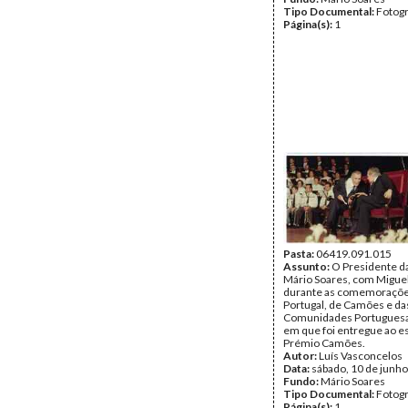
Tipo Documental:
Fotogr
Página(s):
1
Pasta:
06419.091.015
Assunto:
O Presidente da
Mário Soares, com Miguel
durante as comemorações
Portugal, de Camões e da
Comunidades Portuguesa
em que foi entregue ao es
Prémio Camões.
Autor:
Luís Vasconcelos
Data:
sábado, 10 de junh
Fundo:
Mário Soares
Tipo Documental:
Fotogr
Página(s):
1