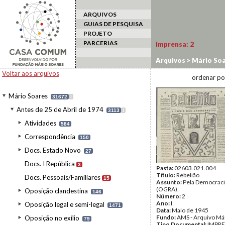
ARQUIVOS
GUIAS DE PESQUISA
PROJETO
PARCERIAS
Imprensa:
2
Arquivos
>
Mário Soa
Voltar aos arquivos
ordenar po
Mário Soares
31672
I
Antes de 25 de Abril de 1974
3113
I
Atividades
584
Correspondência
150
Docs. Estado Novo
27
Docs. I República
3
Pasta:
02603.021.004
Título:
Rebelião
Docs. Pessoais/Familiares
15
Assunto:
Pela Democraci
(OGRA).
Oposição clandestina
146
Número:
2
Ano:
I
Oposição legal e semi-legal
1471
Data:
Maio de 1945
Fundo:
AMS - Arquivo Má
Oposição no exílio
79
Tipo Documental:
IMPR