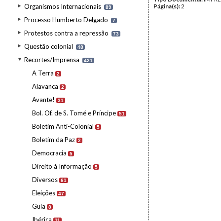
Organismos Internacionais
Página(s):
2
89
Processo Humberto Delgado
7
Protestos contra a repressão
73
Questão colonial
48
Recortes/Imprensa
421
A Terra
2
Alavanca
2
Avante!
31
Bol. Of. de S. Tomé e Príncipe
51
Boletim Anti-Colonial
5
Boletim da Paz
2
Democracia
5
Direito à Informação
5
Diversos
61
Eleições
47
Guia
8
Ibérica
11