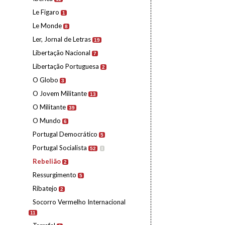
Le Figaro
1
Le Monde
8
Ler, Jornal de Letras
19
Libertação Nacional
7
Libertação Portuguesa
2
O Globo
3
O Jovem Militante
13
O Militante
39
O Mundo
6
Portugal Democrático
5
Portugal Socialista
52
I
Rebelião
2
Ressurgimento
5
Ribatejo
2
Socorro Vermelho Internacional
11