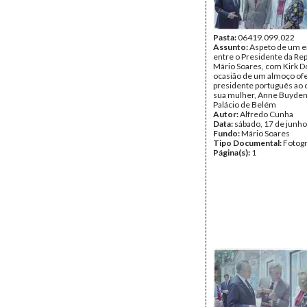
Pasta:
06419.099.022
Assunto:
Aspeto de um e
entre o Presidente da Rep
Mário Soares, com Kirk D
ocasião de um almoço ofe
presidente português ao 
sua mulher, Anne Buyden
Palácio de Belém
Autor:
Alfredo Cunha
Data:
sábado, 17 de junh
Fundo:
Mário Soares
Tipo Documental:
Fotogr
Página(s):
1