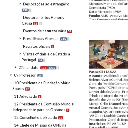
Marques Mendes, do Parti
Deslocações ao estrangeiro
Democrata (PSD).
438
I
Data:
Março de 1989
Fundo:
AMS - Arquivo Má
Doutoramentos Honoris
Tipo Documental:
Fotogr
Causa
Página(s):
38
72
I
Eventos de natureza vária
52
Presidências Abertas
745
I
Retratos oficiais
4
Visitas oficiais e de Estado a
Portugal
94
I
2.º mandato
123
1237
I
Pasta:
05112.022
09.Professor
Assunto:
Audiências no P
25
Belém: Álvaro Cunhal, Se
10.Presidente da Fundação Mário
Geral do Partido Comunis
Português (PCP); Reitor d
Soares
12
Universidade Aberta, Pro
Trindade; oferta do livro 
11.Advogado
5
desafio dos Anos 90" (Ern
Marçal Grilo, Manuel Naz
12.Presidente da Comissão Mundial
Amaral Gomes, José Ama
Independente para os Oceanos
6
Joaquim Aguiar); entrevis
"ABC", de Madrid; Cunha 
13.Conselheiro de Estado
20
Procurador-Geral da Repú
Inscrições:
P.R ABRIL 89
14.Chefe de Missão da ONU na
Data:
Abril de 1989