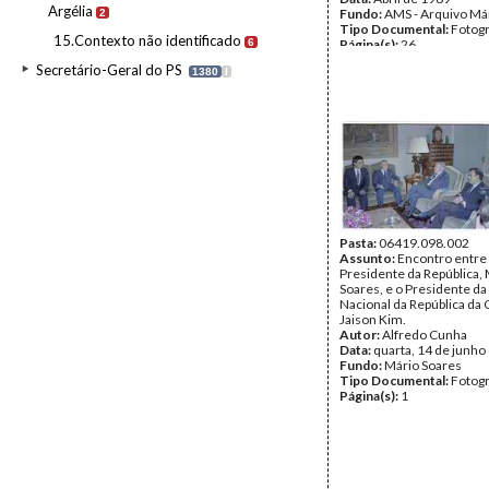
Argélia
Fundo:
AMS - Arquivo Má
2
Tipo Documental:
Fotogr
15.Contexto não identificado
6
Página(s):
26
Secretário-Geral do PS
1380
I
Pasta:
06419.098.002
Assunto:
Encontro entre
Presidente da República,
Soares, e o Presidente d
Nacional da República da 
Jaison Kim.
Autor:
Alfredo Cunha
Data:
quarta, 14 de junho
Fundo:
Mário Soares
Tipo Documental:
Fotogr
Página(s):
1