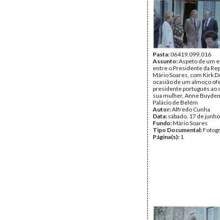
Pasta:
06419.099.016
Assunto:
Aspeto de um e
entre o Presidente da Rep
Mário Soares, com Kirk D
ocasião de um almoço ofe
presidente português ao 
sua mulher, Anne Buyden
Palácio de Belém
Autor:
Alfredo Cunha
Data:
sábado, 17 de junh
Fundo:
Mário Soares
Tipo Documental:
Fotogr
Página(s):
1