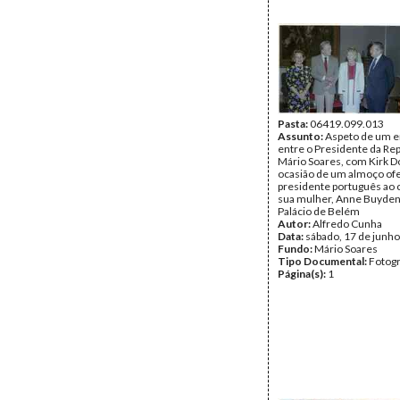
Pasta:
06419.099.013
Assunto:
Aspeto de um e
entre o Presidente da Rep
Mário Soares, com Kirk D
ocasião de um almoço ofe
presidente português ao 
sua mulher, Anne Buyden
Palácio de Belém
Autor:
Alfredo Cunha
Data:
sábado, 17 de junh
Fundo:
Mário Soares
Tipo Documental:
Fotogr
Página(s):
1