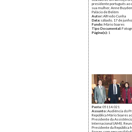
presidente português ao 
sua mulher, Anne Buyden
Palácio de Belém
Autor:
Alfredo Cunha
Data:
sábado, 17 de junh
Fundo:
Mário Soares
Tipo Documental:
Fotogr
Página(s):
1
Pasta:
05114.021
Assunto:
Audiência do P
República Mário Soares a
Presidente da Assistênci
Internacional (AMI). Reun
Presidente da República 
Soares com personalidade