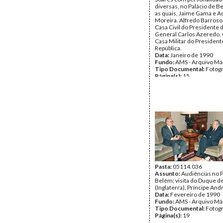
diversas, no Palácio de B
as quais, Jaime Gama e A
Moreira. Alfredo Barroso
Casa Civil do Presidente d
General Carlos Azeredo,
Casa Militar do President
República.
Data:
Janeiro de 1990
Fundo:
AMS - Arquivo Má
Tipo Documental:
Fotogr
Página(s):
15
Pasta:
05114.036
Assunto:
Audiências no P
Belém; visita do Duque d
(Inglaterra), Príncipe An
Data:
Fevereiro de 1990
Fundo:
AMS - Arquivo Má
Tipo Documental:
Fotogr
Página(s):
19