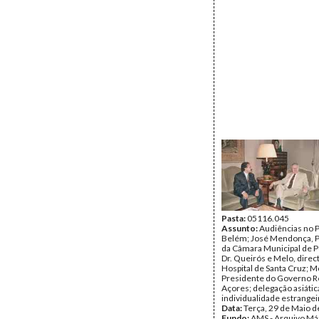
Pasta:
05116.045
Assunto:
Audiências no P
Belém; José Mendonça, 
da Câmara Municipal de P
Dr. Queirós e Melo, direc
Hospital de Santa Cruz; M
Presidente do Governo R
Açores; delegação asiátic
individualidade estrangei
Data:
Terça, 29 de Maio 
Fundo:
AMS - Arquivo Má