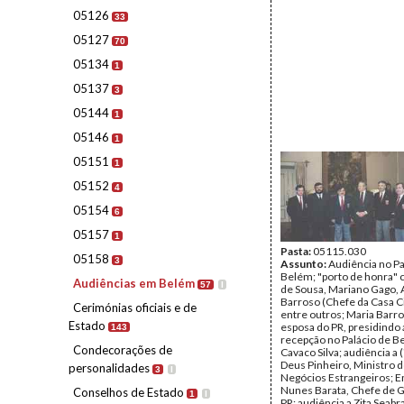
05126
33
05127
70
05134
1
05137
3
05144
1
05146
1
05151
1
05152
4
05154
6
05157
1
Pasta:
05115.030
05158
3
Assunto:
Audiência no Pa
Belém; "porto de honra"
Audiências em Belém
57
I
de Sousa, Mariano Gago, 
Barroso (Chefe da Casa Ci
Cerimónias oficiais e de
entre outros; Maria Barr
Estado
esposa do PR, presidindo
143
recepção no Palácio de B
Condecorações de
Cavaco Silva; audiência a (
Deus Pinheiro, Ministro 
personalidades
3
I
Negócios Estrangeiros; 
Nunes Barata, Chefe de G
Conselhos de Estado
1
I
PR; audiência a Zita Seabra