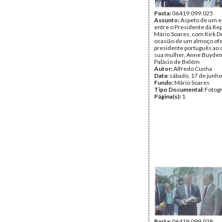
Pasta:
06419.099.025
Assunto:
Aspeto de um e
entre o Presidente da Rep
Mário Soares, com Kirk D
ocasião de um almoço ofe
presidente português ao 
sua mulher, Anne Buyden
Palácio de Belém
Autor:
Alfredo Cunha
Data:
sábado, 17 de junh
Fundo:
Mário Soares
Tipo Documental:
Fotogr
Página(s):
1
Pasta:
06419.099.028