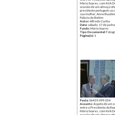
Mário Soares, com Kirk D
ocasião de um almoço ofe
presidente português ao 
sua mulher, Anne Buyden
Palácio de Belém
Autor:
Alfredo Cunha
Data:
sábado, 17 de junh
Fundo:
Mário Soares
Tipo Documental:
Fotogr
Página(s):
1
Pasta:
06419.099.034
Assunto:
Aspeto de um e
entre o Presidente da Rep
Mário Soares, com Kirk D
ocasião de um almoço ofe