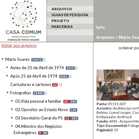
ARQUIVOS
GUIAS DE PESQUISA
PROJETO
PARCERIAS
Info
Arquivos
>
Mário Soa
Voltar aos arquivos
ordenar po
Mário Soares
31672
I
Antes de 25 de Abril de 1974
3113
I
Após 25 de Abril de 1974
5261
I
Caricaturas e cartoons
33
I
Fotografias
21885
I
01.Vida pessoal e familiar
42
206
Pasta:
05115.007
Assunto:
Audiências no P
02.Opositor ao Estado Novo
140
Belém; Lionel Jospin; Cost
Embaixador do Brasil.
03.Secretário-Geral do PS
12
283
Fundo:
AMS - Arquivo Má
Tipo Documental:
Fotogr
04.Ministro dos Negócios
Página(s):
15
Estrangeiros
9
89