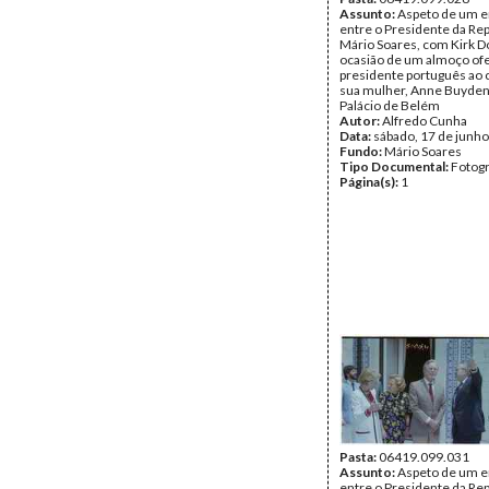
Assunto:
Aspeto de um e
entre o Presidente da Rep
Mário Soares, com Kirk D
ocasião de um almoço ofe
presidente português ao 
sua mulher, Anne Buyden
Palácio de Belém
Autor:
Alfredo Cunha
Data:
sábado, 17 de junh
Fundo:
Mário Soares
Tipo Documental:
Fotogr
Página(s):
1
Pasta:
06419.099.031
Assunto:
Aspeto de um e
entre o Presidente da Rep