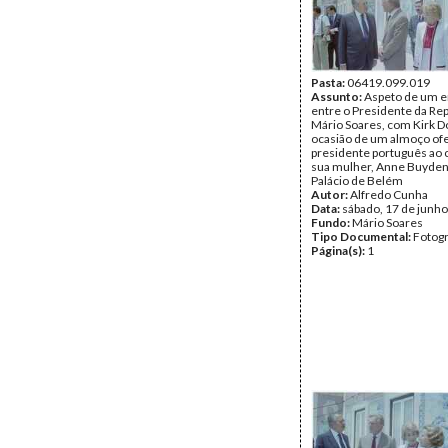
Pasta:
06419.099.019
Assunto:
Aspeto de um e
entre o Presidente da Rep
Mário Soares, com Kirk D
ocasião de um almoço ofe
presidente português ao 
sua mulher, Anne Buyden
Palácio de Belém
Autor:
Alfredo Cunha
Data:
sábado, 17 de junh
Fundo:
Mário Soares
Tipo Documental:
Fotogr
Página(s):
1