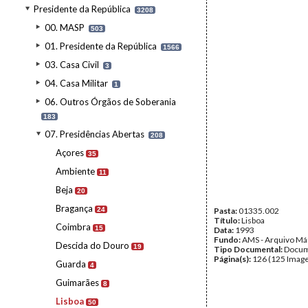
Presidente da República
3208
00. MASP
503
01. Presidente da República
1566
03. Casa Civil
3
04. Casa Militar
1
06. Outros Órgãos de Soberania
183
07. Presidências Abertas
208
Açores
35
Ambiente
11
Beja
20
Bragança
24
Pasta:
01335.002
Título:
Lisboa
Coimbra
15
Data:
1993
Fundo:
AMS - Arquivo Má
Descida do Douro
19
Tipo Documental:
Docum
Página(s):
126 (125 Image
Guarda
4
Guimarães
8
Lisboa
50