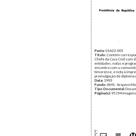
Pasta:
01623.005
Título:
Contém correspo
Chefe da Casa Cívil com d
entidades, notas e progr
encontro com a comunid
timorense, e nota à impr
promulgação de diplomas
Data:
1993
Fundo:
AMS - Arquivo Má
Tipo Documental:
Docum
Página(s):
95 (94 Imagens