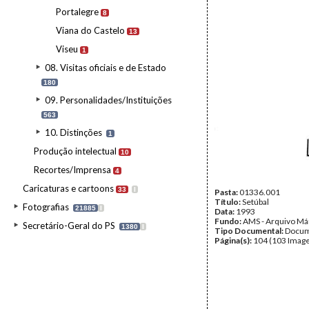
Portalegre
8
Viana do Castelo
13
Viseu
1
08. Visitas oficiais e de Estado
180
09. Personalidades/Instituições
563
10. Distinções
1
Produção intelectual
10
Recortes/Imprensa
4
Caricaturas e cartoons
33
I
Pasta:
01336.001
Título:
Setúbal
Fotografias
21885
I
Data:
1993
Fundo:
AMS - Arquivo Má
Secretário-Geral do PS
1380
I
Tipo Documental:
Docum
Página(s):
104 (103 Image