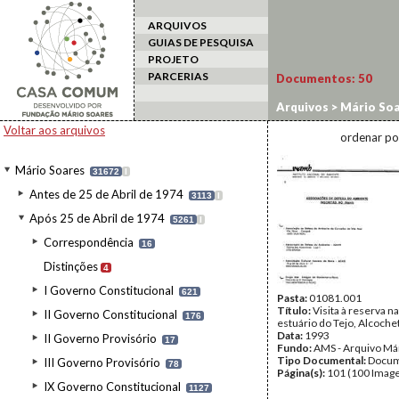
ARQUIVOS
GUIAS DE PESQUISA
PROJETO
PARCERIAS
Documentos:
50
Arquivos
>
Mário Soa
Lisboa
Voltar aos arquivos
ordenar po
Mário Soares
31672
I
Antes de 25 de Abril de 1974
3113
I
Após 25 de Abril de 1974
5261
I
Correspondência
16
Distinções
4
I Governo Constitucional
621
Pasta:
01081.001
Título:
Visita à reserva n
II Governo Constitucional
176
estuário do Tejo, Alcoche
Data:
1993
II Governo Provisório
17
Fundo:
AMS - Arquivo Má
Tipo Documental:
Docum
III Governo Provisório
78
Página(s):
101 (100 Image
IX Governo Constitucional
1127