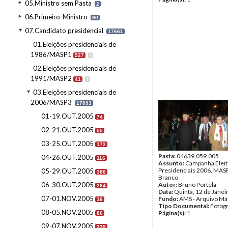
05.Ministro sem Pasta
2
06.Primeiro-Ministro
90
07.Candidato presidencial
17661
01.Eleições presidenciais de
1986/MASP1
527
I
02.Eleições presidenciais de
1991/MASP2
41
I
03.Eleições presidenciais de
2006/MASP3
17093
01-19.OUT.2005
74
02-21.OUT.2005
55
03-25.OUT.2005
172
Pasta:
04639.059.005
04-26.OUT.2005
116
Assunto:
Campanha Eleit
Presidenciais 2006, MASPI
05-29.OUT.2005
386
Branco
06-30.OUT.2005
Autor:
Bruno Portela
264
Data:
Quinta, 12 de Janei
07-01.NOV.2005
Fundo:
AMS - Arquivo Má
16
Tipo Documental:
Fotogr
08-05.NOV.2005
Página(s):
1
86
09-07.NOV.2005
339