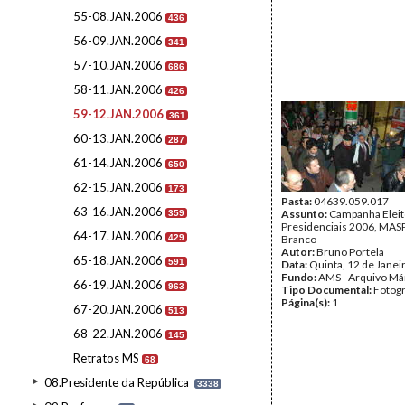
55-08.JAN.2006
436
56-09.JAN.2006
341
57-10.JAN.2006
686
58-11.JAN.2006
426
59-12.JAN.2006
361
60-13.JAN.2006
287
61-14.JAN.2006
650
62-15.JAN.2006
173
Pasta:
04639.059.017
63-16.JAN.2006
Assunto:
Campanha Eleit
359
Presidenciais 2006, MASPI
64-17.JAN.2006
429
Branco
Autor:
Bruno Portela
65-18.JAN.2006
591
Data:
Quinta, 12 de Janei
Fundo:
AMS - Arquivo Má
66-19.JAN.2006
963
Tipo Documental:
Fotogr
Página(s):
1
67-20.JAN.2006
513
68-22.JAN.2006
145
Retratos MS
68
08.Presidente da República
3338