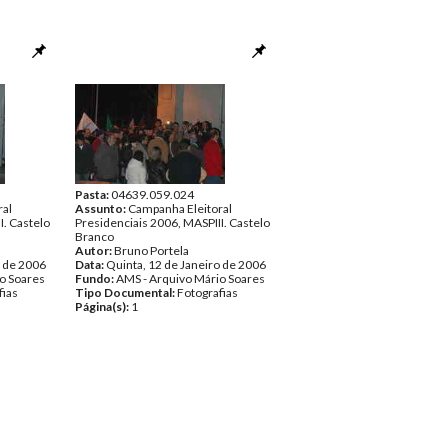
Pasta:
04639.059.024
ral
Assunto:
Campanha Eleitoral
I. Castelo
Presidenciais 2006, MASPIII. Castelo
Branco
Autor:
Bruno Portela
o de 2006
Data:
Quinta, 12 de Janeiro de 2006
o Soares
Fundo:
AMS - Arquivo Mário Soares
fias
Tipo Documental:
Fotografias
Página(s):
1