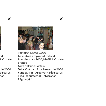
Pasta:
04639.059.020
ral
Assunto:
Campanha Eleitoral
I. Castelo
Presidenciais 2006, MASPIII. Castelo
Branco
Autor:
Bruno Portela
o de 2006
Data:
Quinta, 12 de Janeiro de 2006
o Soares
Fundo:
AMS - Arquivo Mário Soares
fias
Tipo Documental:
Fotografias
Página(s):
1