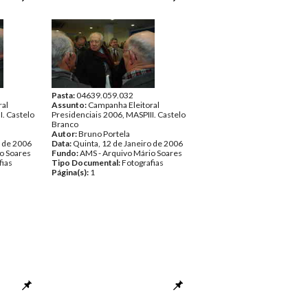
Pasta:
04639.059.032
ral
Assunto:
Campanha Eleitoral
I. Castelo
Presidenciais 2006, MASPIII. Castelo
Branco
Autor:
Bruno Portela
o de 2006
Data:
Quinta, 12 de Janeiro de 2006
o Soares
Fundo:
AMS - Arquivo Mário Soares
fias
Tipo Documental:
Fotografias
Página(s):
1