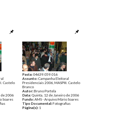
Pasta:
04639.059.016
ral
Assunto:
Campanha Eleitoral
I. Castelo
Presidenciais 2006, MASPIII. Castelo
Branco
Autor:
Bruno Portela
o de 2006
Data:
Quinta, 12 de Janeiro de 2006
o Soares
Fundo:
AMS - Arquivo Mário Soares
fias
Tipo Documental:
Fotografias
Página(s):
1