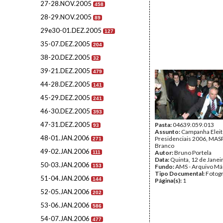
27-28.NOV.2005
458
28-29.NOV.2005
89
29e30-01.DEZ.2005
127
35-07.DEZ.2005
204
38-20.DEZ.2005
32
39-21.DEZ.2005
479
44-28.DEZ.2005
141
45-29.DEZ.2005
241
46-30.DEZ.2005
393
47-31.DEZ.2005
Pasta:
04639.059.013
93
Assunto:
Campanha Eleit
48-01.JAN.2006
Presidenciais 2006, MASPI
271
Branco
49-02.JAN.2006
Autor:
Bruno Portela
111
Data:
Quinta, 12 de Janei
50-03.JAN.2006
153
Fundo:
AMS - Arquivo Má
Tipo Documental:
Fotogr
51-04.JAN.2006
144
Página(s):
1
52-05.JAN.2006
202
53-06.JAN.2006
586
54-07.JAN.2006
477