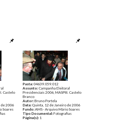
Pasta:
04639.059.012
ral
Assunto:
Campanha Eleitoral
I. Castelo
Presidenciais 2006, MASPIII. Castelo
Branco
Autor:
Bruno Portela
o de 2006
Data:
Quinta, 12 de Janeiro de 2006
o Soares
Fundo:
AMS - Arquivo Mário Soares
fias
Tipo Documental:
Fotografias
Página(s):
1