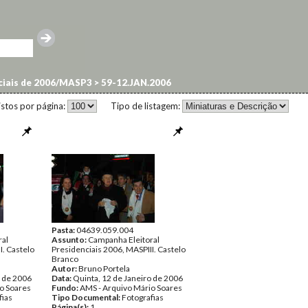
nciais de 2006/MASP3
>
59-12.JAN.2006
istos por página:
Tipo de listagem:
Pasta:
04639.059.004
ral
Assunto:
Campanha Eleitoral
I. Castelo
Presidenciais 2006, MASPIII. Castelo
Branco
Autor:
Bruno Portela
o de 2006
Data:
Quinta, 12 de Janeiro de 2006
o Soares
Fundo:
AMS - Arquivo Mário Soares
fias
Tipo Documental:
Fotografias
Página(s):
1