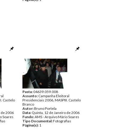
Pasta:
04639.059.008
ral
Assunto:
Campanha Eleitoral
I. Castelo
Presidenciais 2006, MASPIII. Castelo
Branco
Autor:
Bruno Portela
o de 2006
Data:
Quinta, 12 de Janeiro de 2006
o Soares
Fundo:
AMS - Arquivo Mário Soares
fias
Tipo Documental:
Fotografias
Página(s):
1