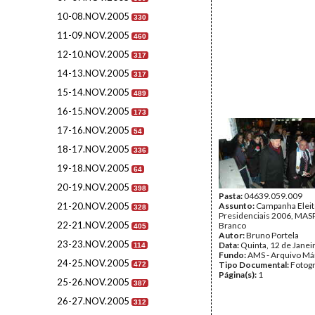
10-08.NOV.2005
330
11-09.NOV.2005
460
12-10.NOV.2005
317
14-13.NOV.2005
317
15-14.NOV.2005
489
16-15.NOV.2005
173
17-16.NOV.2005
54
18-17.NOV.2005
336
19-18.NOV.2005
64
20-19.NOV.2005
398
Pasta:
04639.059.009
21-20.NOV.2005
Assunto:
Campanha Eleit
328
Presidenciais 2006, MASPI
22-21.NOV.2005
Branco
405
Autor:
Bruno Portela
23-23.NOV.2005
Data:
Quinta, 12 de Janei
114
Fundo:
AMS - Arquivo Má
24-25.NOV.2005
Tipo Documental:
Fotogr
472
Página(s):
1
25-26.NOV.2005
387
26-27.NOV.2005
312