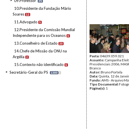
09.Professor
25
10.Presidente da Fundação Mário
Soares
12
11.Advogado
5
12.Presidente da Comissão Mundial
Independente para os Oceanos
6
13.Conselheiro de Estado
20
14.Chefe de Missão da ONU na
Pasta:
04639.059.021
Argélia
2
Assunto:
Campanha Eleit
Presidenciais 2006, MASPI
15.Contexto não identificado
6
Branco
Secretário-Geral do PS
Autor:
Bruno Portela
1380
I
Data:
Quinta, 12 de Janei
Fundo:
AMS - Arquivo Má
Tipo Documental:
Fotogr
Página(s):
1