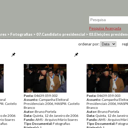
Pesquisa Avançada
res
>
Fotografias
>
07.Candidato presidencial
>
03.Eleições preside
ordenar por:
reg
Pasta:
04639.059.002
Pasta:
04639.059.003
oral
Assunto:
Campanha Eleitoral
Assunto:
Campanha Eleito
II. Castelo
Presidenciais 2006, MASPIII. Castelo
Presidenciais 2006, MASPII
Branco
Branco
Autor:
Bruno Portela
Autor:
Bruno Portela
ro de 2006
Data:
Quinta, 12 de Janeiro de 2006
Data:
Quinta, 12 de Janeir
rio Soares
Fundo:
AMS - Arquivo Mário Soares
Fundo:
AMS - Arquivo Mári
afias
Tipo Documental:
Fotografias
Tipo Documental:
Fotogra
Página(s):
1
Página(s):
1