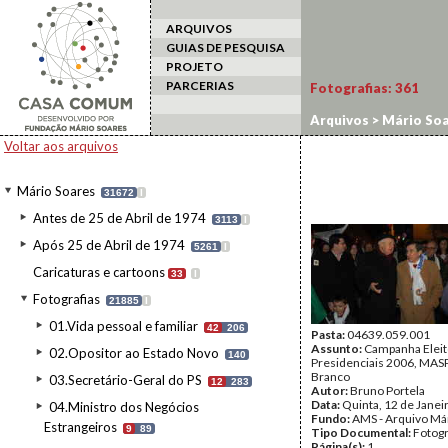
ARQUIVOS
GUIAS DE PESQUISA
PROJETO
PARCERIAS
Fotografias:
361
Arquivos
>
Mário Soa
Voltar aos arquivos
Mário Soares
31672
I
Antes de 25 de Abril de 1974
3113
I
Após 25 de Abril de 1974
5261
I
Caricaturas e cartoons
33
I
Fotografias
21885
I
01.Vida pessoal e familiar
42
206
Pasta:
04639.059.001
Assunto:
Campanha Eleit
02.Opositor ao Estado Novo
140
Presidenciais 2006, MASPI
Branco
03.Secretário-Geral do PS
12
283
Autor:
Bruno Portela
Data:
Quinta, 12 de Janei
04.Ministro dos Negócios
Fundo:
AMS - Arquivo Má
Estrangeiros
9
89
Tipo Documental:
Fotogr
Página(s):
1