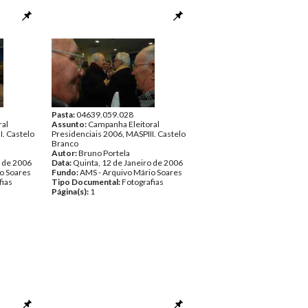
Pasta:
04639.059.028
ral
Assunto:
Campanha Eleitoral
I. Castelo
Presidenciais 2006, MASPIII. Castelo
Branco
Autor:
Bruno Portela
o de 2006
Data:
Quinta, 12 de Janeiro de 2006
o Soares
Fundo:
AMS - Arquivo Mário Soares
fias
Tipo Documental:
Fotografias
Página(s):
1