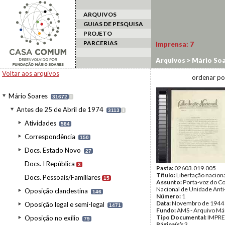
ARQUIVOS
GUIAS DE PESQUISA
PROJETO
PARCERIAS
Imprensa:
7
Arquivos
>
Mário Soa
Voltar aos arquivos
ordenar po
Mário Soares
31672
I
Antes de 25 de Abril de 1974
3113
I
Atividades
584
Correspondência
150
Docs. Estado Novo
27
Docs. I República
3
Pasta:
02603.019.005
Título:
Libertação nacion
Docs. Pessoais/Familiares
15
Assunto:
Porta-voz do C
Nacional de Unidade Anti
Oposição clandestina
146
Número:
1
Data:
Novembro de 1944
Oposição legal e semi-legal
1471
Fundo:
AMS - Arquivo Má
Tipo Documental:
IMPR
Oposição no exílio
79
Página(s):
3