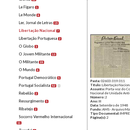
Le Figaro
1
Le Monde
8
Ler, Jornal de Letras
19
Libertação Nacional
7
Libertação Portuguesa
2
O Globo
3
O Jovem Militante
13
O Militante
39
O Mundo
6
Portugal Democrático
5
Pasta:
02603.019.011
Título:
Libertação Nacion
Portugal Socialista
52
I
Assunto:
Porta-voz do C
Rebelião
Nacional de Unidade Anti
2
Número:
2
Ressurgimento
Ano:
III
5
Data:
Setembro de 1948
Ribatejo
Fundo:
AMS - Arquivo Má
2
Tipo Documental:
IMPR
Socorro Vermelho Internacional
Página(s):
2
11