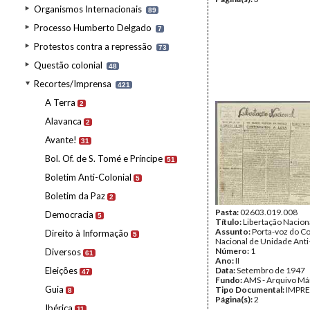
Organismos Internacionais
89
Processo Humberto Delgado
7
Protestos contra a repressão
73
Questão colonial
48
Recortes/Imprensa
421
A Terra
2
Alavanca
2
Avante!
31
Bol. Of. de S. Tomé e Príncipe
51
Boletim Anti-Colonial
5
Boletim da Paz
2
Pasta:
02603.019.008
Democracia
5
Título:
Libertação Nacion
Assunto:
Porta-voz do C
Direito à Informação
5
Nacional de Unidade Anti
Número:
1
Diversos
61
Ano:
II
Eleições
Data:
Setembro de 1947
47
Fundo:
AMS - Arquivo Má
Guia
Tipo Documental:
IMPR
8
Página(s):
2
Ibérica
11