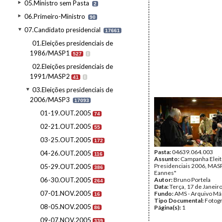
05.Ministro sem Pasta
2
06.Primeiro-Ministro
90
07.Candidato presidencial
17661
01.Eleições presidenciais de
1986/MASP1
527
I
02.Eleições presidenciais de
1991/MASP2
41
I
03.Eleições presidenciais de
2006/MASP3
17093
01-19.OUT.2005
74
02-21.OUT.2005
55
03-25.OUT.2005
172
Pasta:
04639.064.003
04-26.OUT.2005
116
Assunto:
Campanha Eleit
Presidenciais 2006, MASPI
05-29.OUT.2005
386
Eannes"
06-30.OUT.2005
Autor:
Bruno Portela
264
Data:
Terça, 17 de Janeir
07-01.NOV.2005
Fundo:
AMS - Arquivo Má
16
Tipo Documental:
Fotogr
08-05.NOV.2005
Página(s):
1
86
09-07.NOV.2005
339