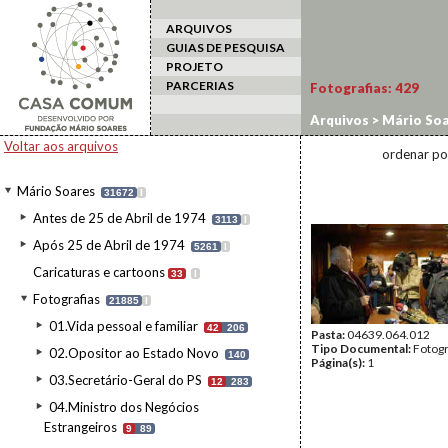
ARQUIVOS
GUIAS DE PESQUISA
PROJETO
PARCERIAS
Fotografias:
429
Arquivos
>
Mário Soa
2006/MASP3
>
64-17
Voltar aos arquivos
ordenar po
Mário Soares
31672
I
Antes de 25 de Abril de 1974
3113
I
Após 25 de Abril de 1974
5261
I
Caricaturas e cartoons
33
I
Fotografias
21885
I
01.Vida pessoal e familiar
42
206
Pasta:
04639.064.012
Tipo Documental:
Fotogr
02.Opositor ao Estado Novo
140
Página(s):
1
03.Secretário-Geral do PS
12
283
04.Ministro dos Negócios
Estrangeiros
9
89