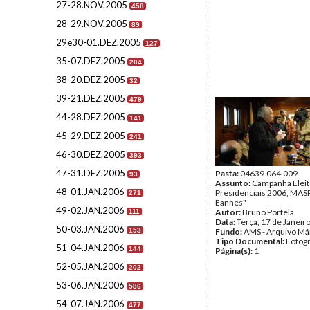
27-28.NOV.2005
458
28-29.NOV.2005
89
29e30-01.DEZ.2005
127
35-07.DEZ.2005
204
38-20.DEZ.2005
32
39-21.DEZ.2005
479
44-28.DEZ.2005
141
45-29.DEZ.2005
241
46-30.DEZ.2005
393
47-31.DEZ.2005
Pasta:
04639.064.009
93
Assunto:
Campanha Eleit
48-01.JAN.2006
Presidenciais 2006, MASPI
271
Eannes"
49-02.JAN.2006
Autor:
Bruno Portela
111
Data:
Terça, 17 de Janeir
50-03.JAN.2006
153
Fundo:
AMS - Arquivo Má
Tipo Documental:
Fotogr
51-04.JAN.2006
144
Página(s):
1
52-05.JAN.2006
202
53-06.JAN.2006
586
54-07.JAN.2006
477