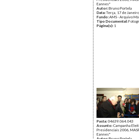
Eannes"
Autor:
Bruno Portela
Data:
Terça, 17 de Janeir
Fundo:
AMS - Arquivo Má
Tipo Documental:
Fotogr
Página(s):
1
Pasta:
04639.064.043
Assunto:
Campanha Eleit
Presidenciais 2006, MASPI
Eannes"
Autor:
Bruno Portela