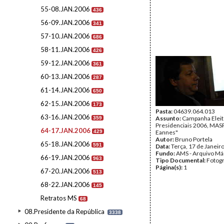
55-08.JAN.2006
436
56-09.JAN.2006
341
57-10.JAN.2006
686
58-11.JAN.2006
426
59-12.JAN.2006
361
60-13.JAN.2006
287
61-14.JAN.2006
650
62-15.JAN.2006
173
Pasta:
04639.064.013
63-16.JAN.2006
Assunto:
Campanha Eleit
359
Presidenciais 2006, MASPI
64-17.JAN.2006
429
Eannes"
Autor:
Bruno Portela
65-18.JAN.2006
591
Data:
Terça, 17 de Janeir
Fundo:
AMS - Arquivo Má
66-19.JAN.2006
963
Tipo Documental:
Fotogr
Página(s):
1
67-20.JAN.2006
513
68-22.JAN.2006
145
Retratos MS
68
08.Presidente da República
3338