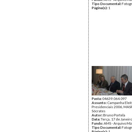
Tipo Documental:
Fotogr
Página(s):
1
Pasta:
04639.064.097
Assunto:
Campanha Eleit
Presidenciais 2006, MASPI
Sócrates
Autor:
Bruno Portela
Data:
Terça, 17 de Janeir
Fundo:
AMS - Arquivo Má
Tipo Documental:
Fotogr
Página(s):
1