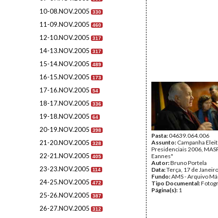
10-08.NOV.2005
330
11-09.NOV.2005
460
12-10.NOV.2005
317
14-13.NOV.2005
317
15-14.NOV.2005
489
16-15.NOV.2005
173
17-16.NOV.2005
54
18-17.NOV.2005
336
19-18.NOV.2005
64
20-19.NOV.2005
398
Pasta:
04639.064.006
21-20.NOV.2005
Assunto:
Campanha Eleit
328
Presidenciais 2006, MASPI
22-21.NOV.2005
Eannes"
405
Autor:
Bruno Portela
23-23.NOV.2005
Data:
Terça, 17 de Janeir
114
Fundo:
AMS - Arquivo Má
24-25.NOV.2005
Tipo Documental:
Fotogr
472
Página(s):
1
25-26.NOV.2005
387
26-27.NOV.2005
312