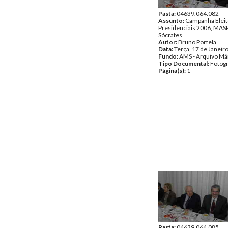
Pasta:
04639.064.082
Assunto:
Campanha Eleit
Presidenciais 2006, MASPI
Sócrates
Autor:
Bruno Portela
Data:
Terça, 17 de Janeir
Fundo:
AMS - Arquivo Má
Tipo Documental:
Fotogr
Página(s):
1
Pasta:
04639.064.085