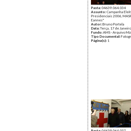
Pasta:
04639.064.034
Assunto:
Campanha Eleit
Presidenciais 2006, MASPI
Eannes"
Autor:
Bruno Portela
Data:
Terça, 17 de Janeir
Fundo:
AMS - Arquivo Má
Tipo Documental:
Fotogr
Página(s):
1
Pasta:
04639.064.037