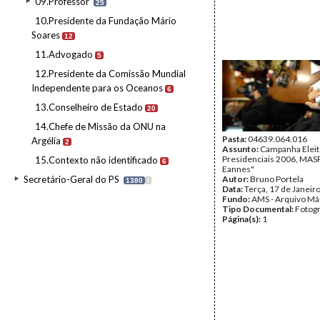
09.Professor
25
10.Presidente da Fundação Mário
Soares
12
11.Advogado
5
12.Presidente da Comissão Mundial
Independente para os Oceanos
6
13.Conselheiro de Estado
20
14.Chefe de Missão da ONU na
Pasta:
04639.064.016
Argélia
2
Assunto:
Campanha Eleit
Presidenciais 2006, MASPI
15.Contexto não identificado
6
Eannes"
Secretário-Geral do PS
Autor:
Bruno Portela
1380
I
Data:
Terça, 17 de Janeir
Fundo:
AMS - Arquivo Má
Tipo Documental:
Fotogr
Página(s):
1