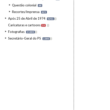
Questão colonial
48
Recortes/Imprensa
421
Após 25 de Abril de 1974
5261
I
Caricaturas e cartoons
33
I
Fotografias
21885
I
Secretário-Geral do PS
1380
I