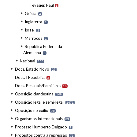
Teyssier, Paul
1
Grécia
4
Inglaterra
1
Israel
2
Marrocos
1
República Federal da
Alemanha
8
Nacional
105
Docs. Estado Novo
27
Docs. I República
3
Docs. Pessoais/Familiares
15
Oposição clandestina
146
Oposição legal e semi-legal
1471
Oposição no exílio
79
Organismos Internacionais
89
Processo Humberto Delgado
7
Protestos contra a repressão
73