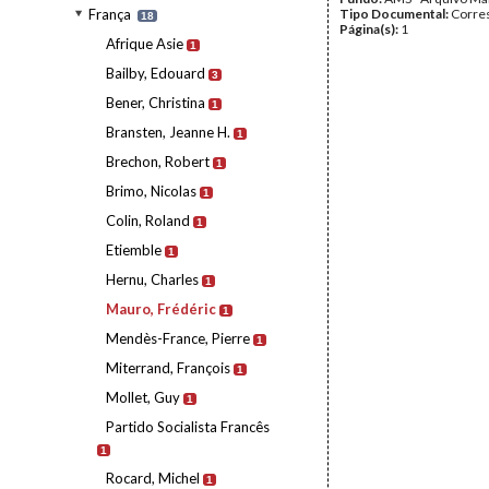
França
Tipo Documental:
Corre
18
Página(s):
1
Afrique Asie
1
Bailby, Edouard
3
Bener, Christina
1
Bransten, Jeanne H.
1
Brechon, Robert
1
Brimo, Nicolas
1
Colin, Roland
1
Etiemble
1
Hernu, Charles
1
Mauro, Frédéric
1
Mendès-France, Pierre
1
Miterrand, François
1
Mollet, Guy
1
Partido Socialista Francês
1
Rocard, Michel
1