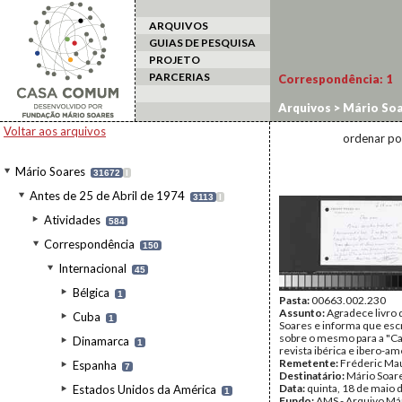
ARQUIVOS
GUIAS DE PESQUISA
PROJETO
PARCERIAS
Correspondência:
1
Arquivos
>
Mário Soa
Mauro, Frédéric
Voltar aos arquivos
ordenar po
Mário Soares
31672
I
Antes de 25 de Abril de 1974
3113
I
Atividades
584
Correspondência
150
Internacional
45
Bélgica
1
Pasta:
00663.002.230
Assunto:
Agradece livro 
Cuba
1
Soares e informa que esc
sobre o mesmo para a "Ca
Dinamarca
1
revista ibérica e ibero-am
Remetente:
Fréderic Ma
Espanha
7
Destinatário:
Mário Soar
Data:
quinta, 18 de maio 
Estados Unidos da América
1
Fundo:
AMS - Arquivo Má