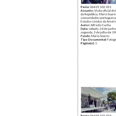
Pasta:
06419.102.031
Assunto:
Visita oficial d
da República, Mário Soare
comunidades portuguesa
Estados Unidos da Améri
Autor:
Alfredo Cunha
Data:
sábado, 24 de junho
segunda, 3 de julho de 1
Fundo:
Mário Soares
Tipo Documental:
Fotogr
Página(s):
1
Pasta:
06419.102.034