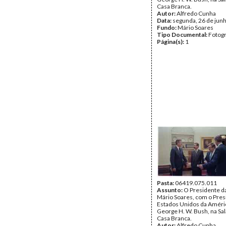
Casa Branca.
Autor:
Alfredo Cunha
Data:
segunda, 26 de jun
Fundo:
Mário Soares
Tipo Documental:
Fotogr
Página(s):
1
Pasta:
06419.075.011
Assunto:
O Presidente da
Mário Soares, com o Pres
Estados Unidos da Améri
George H. W. Bush, na Sal
Casa Branca.
Autor:
Alfredo Cunha