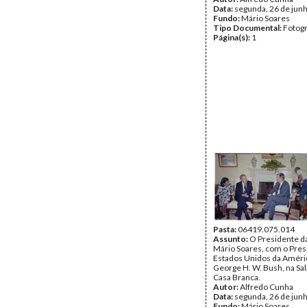
Data:
segunda, 26 de jun
Fundo:
Mário Soares
Tipo Documental:
Fotogr
Página(s):
1
Pasta:
06419.075.014
Assunto:
O Presidente da
Mário Soares, com o Pres
Estados Unidos da Améri
George H. W. Bush, na Sal
Casa Branca.
Autor:
Alfredo Cunha
Data:
segunda, 26 de jun
Fundo:
Mário Soares