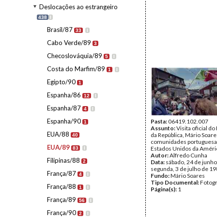
Deslocações ao estrangeiro
438
I
Brasil/87
33
I
Cabo Verde/89
3
Checoslováquia/89
5
I
Costa do Marfim/89
1
I
Egipto/90
1
Espanha/86
12
I
Espanha/87
4
I
Espanha/90
Pasta:
06419.102.007
1
Assunto:
Visita oficial d
EUA/88
da República, Mário Soare
40
comunidades portuguesa
EUA/89
Estados Unidos da Améri
83
I
Autor:
Alfredo Cunha
Filipinas/88
2
Data:
sábado, 24 de junho
segunda, 3 de julho de 1
França/87
4
I
Fundo:
Mário Soares
Tipo Documental:
Fotogr
França/88
1
I
Página(s):
1
França/89
56
I
França/90
2
I