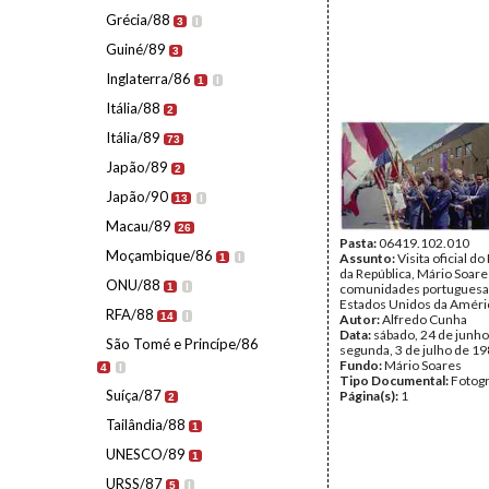
Grécia/88
3
I
Guiné/89
3
Inglaterra/86
1
I
Itália/88
2
Itália/89
73
Japão/89
2
Japão/90
13
I
Macau/89
26
Pasta:
06419.102.010
Moçambique/86
Assunto:
Visita oficial d
1
I
da República, Mário Soare
ONU/88
1
I
comunidades portuguesa
Estados Unidos da Améri
RFA/88
14
I
Autor:
Alfredo Cunha
Data:
sábado, 24 de junho
São Tomé e Princípe/86
segunda, 3 de julho de 1
Fundo:
Mário Soares
4
I
Tipo Documental:
Fotogr
Suíça/87
Página(s):
1
2
Tailândia/88
1
UNESCO/89
1
URSS/87
5
I