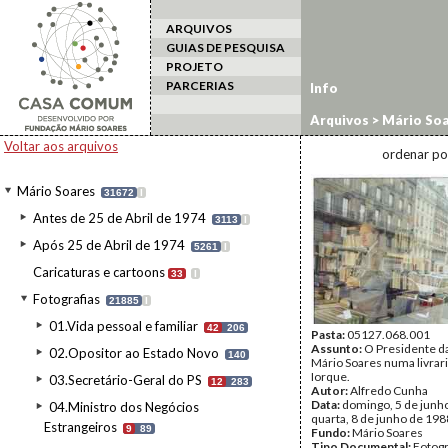
ARQUIVOS
GUIAS DE PESQUISA
PROJETO
PARCERIAS
Info
Arquivos
>
Mário Soa
estrangeiro
>
EUA/8
Voltar aos arquivos
ordenar po
Mário Soares
31672
I
Antes de 25 de Abril de 1974
3113
I
Após 25 de Abril de 1974
5261
I
Caricaturas e cartoons
33
I
Fotografias
21885
I
01.Vida pessoal e familiar
42
206
Pasta:
05127.068.001
Assunto:
O Presidente da
02.Opositor ao Estado Novo
140
Mário Soares numa livrar
Iorque.
03.Secretário-Geral do PS
12
283
Autor:
Alfredo Cunha
Data:
domingo, 5 de junho
04.Ministro dos Negócios
quarta, 8 de junho de 198
Estrangeiros
9
89
Fundo:
Mário Soares
Tipo Documental:
Fotogr