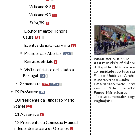
Vaticano/89
2
Vaticano/90
35
Zaire/89
1
Doutoramentos Honoris
Causa
72
I
Eventos de natureza vária
52
Presidências Abertas
745
I
Pasta:
06419.102.013
Retratos oficiais
4
Assunto:
Visita oficial d
da República, Mário Soare
Visitas oficiais e de Estado a
comunidades portuguesa
Portugal
Estados Unidos da Améri
94
I
Autor:
Alfredo Cunha
2.º mandato
Data:
sábado, 24 de junho
123
1237
I
segunda, 3 de julho de 1
09.Professor
Fundo:
Mário Soares
25
Tipo Documental:
Fotogr
10.Presidente da Fundação Mário
Página(s):
1
Soares
12
11.Advogado
5
12.Presidente da Comissão Mundial
Independente para os Oceanos
6