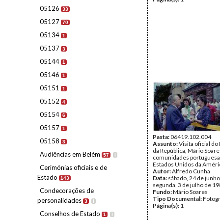
05126
33
05127
70
05134
1
05137
3
05144
1
05146
1
05151
1
05152
4
05154
6
05157
1
Pasta:
06419.102.004
05158
3
Assunto:
Visita oficial d
da República, Mário Soare
Audiências em Belém
57
I
comunidades portuguesa
Estados Unidos da Améri
Cerimónias oficiais e de
Autor:
Alfredo Cunha
Estado
Data:
sábado, 24 de junho
143
segunda, 3 de julho de 1
Condecorações de
Fundo:
Mário Soares
Tipo Documental:
Fotogr
personalidades
3
I
Página(s):
1
Conselhos de Estado
1
I