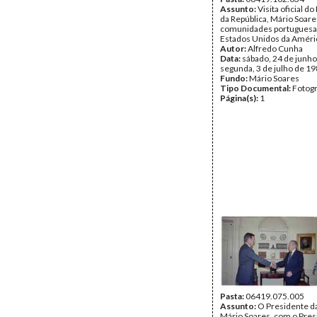
Assunto:
Visita oficial d
da República, Mário Soare
comunidades portuguesa
Estados Unidos da Améri
Autor:
Alfredo Cunha
Data:
sábado, 24 de junho
segunda, 3 de julho de 1
Fundo:
Mário Soares
Tipo Documental:
Fotogr
Página(s):
1
Pasta:
06419.075.005
Assunto:
O Presidente da
Mário Soares, com o Pres