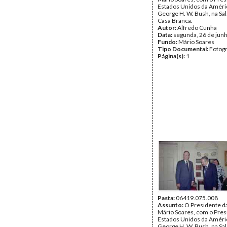
Estados Unidos da Améri
George H. W. Bush, na Sal
Casa Branca.
Autor:
Alfredo Cunha
Data:
segunda, 26 de jun
Fundo:
Mário Soares
Tipo Documental:
Fotogr
Página(s):
1
Pasta:
06419.075.008
Assunto:
O Presidente da
Mário Soares, com o Pres
Estados Unidos da Améri
George H. W. Bush, na Sal