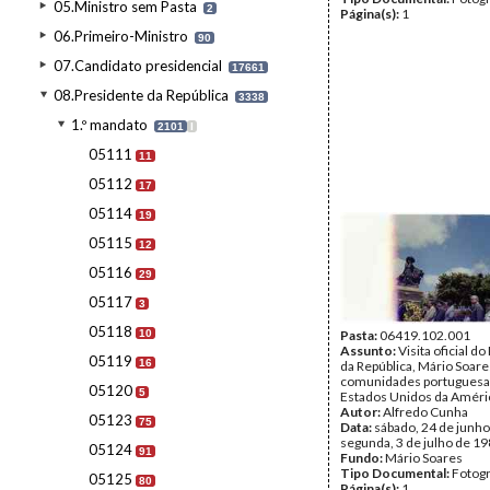
05.Ministro sem Pasta
2
Página(s):
1
06.Primeiro-Ministro
90
07.Candidato presidencial
17661
08.Presidente da República
3338
1.º mandato
2101
I
05111
11
05112
17
05114
19
05115
12
05116
29
05117
3
05118
10
Pasta:
06419.102.001
Assunto:
Visita oficial d
05119
16
da República, Mário Soare
comunidades portuguesa
05120
5
Estados Unidos da Améri
Autor:
Alfredo Cunha
05123
75
Data:
sábado, 24 de junho
segunda, 3 de julho de 1
05124
91
Fundo:
Mário Soares
Tipo Documental:
Fotogr
05125
80
Página(s):
1