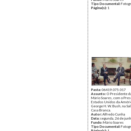
Tipo Documental:
Fotogr
Página(s):
1
Pasta:
06419.075.017
Assunto:
O Presidente da
Mário Soares, com o Pres
Estados Unidos da Améri
George H. W. Bush, na Sal
Casa Branca.
Autor:
Alfredo Cunha
Data:
segunda, 26 de jun
Fundo:
Mário Soares
Tipo Documental:
Fotogr
Página(s):
1