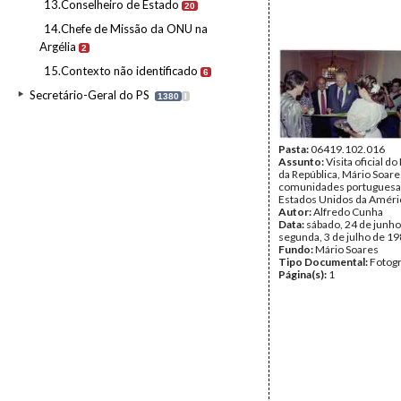
13.Conselheiro de Estado
20
14.Chefe de Missão da ONU na
Argélia
2
15.Contexto não identificado
6
Secretário-Geral do PS
1380
I
Pasta:
06419.102.016
Assunto:
Visita oficial d
da República, Mário Soare
comunidades portuguesa
Estados Unidos da Améri
Autor:
Alfredo Cunha
Data:
sábado, 24 de junho
segunda, 3 de julho de 1
Fundo:
Mário Soares
Tipo Documental:
Fotogr
Página(s):
1