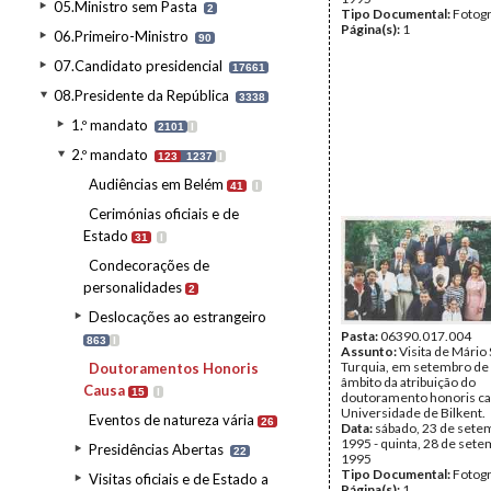
05.Ministro sem Pasta
2
Tipo Documental:
Fotogr
Página(s):
1
06.Primeiro-Ministro
90
07.Candidato presidencial
17661
08.Presidente da República
3338
1.º mandato
2101
I
2.º mandato
123
1237
I
Audiências em Belém
41
I
Cerimónias oficiais e de
Estado
31
I
Condecorações de
personalidades
2
Deslocações ao estrangeiro
Pasta:
06390.017.004
863
I
Assunto:
Visita de Mário
Turquia, em setembro de
Doutoramentos Honoris
âmbito da atribuição do
Causa
15
I
doutoramento honoris ca
Universidade de Bilkent.
Eventos de natureza vária
26
Data:
sábado, 23 de sete
1995 - quinta, 28 de set
Presidências Abertas
22
1995
Tipo Documental:
Fotogr
Visitas oficiais e de Estado a
Página(s):
1