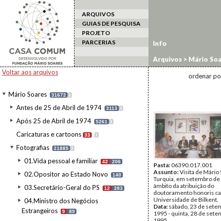
ARQUIVOS
GUIAS DE PESQUISA
PROJETO
PARCERIAS
Info
Arquivos
>
Mário Soa
Honoris Causa
Voltar aos arquivos
ordenar po
Mário Soares
31672
I
Antes de 25 de Abril de 1974
3113
I
Após 25 de Abril de 1974
5261
I
Caricaturas e cartoons
33
I
Fotografias
21885
I
01.Vida pessoal e familiar
42
206
Pasta:
06390.017.001
Assunto:
Visita de Mário
02.Opositor ao Estado Novo
140
Turquia, em setembro de
âmbito da atribuição do
03.Secretário-Geral do PS
12
283
doutoramento honoris ca
Universidade de Bilkent.
04.Ministro dos Negócios
Data:
sábado, 23 de sete
Estrangeiros
9
89
1995 - quinta, 28 de set
1995