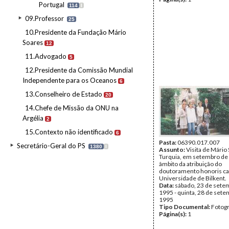
Portugal
114
I
09.Professor
25
10.Presidente da Fundação Mário
Soares
12
11.Advogado
5
12.Presidente da Comissão Mundial
Independente para os Oceanos
6
13.Conselheiro de Estado
20
14.Chefe de Missão da ONU na
Argélia
2
15.Contexto não identificado
6
Pasta:
06390.017.007
Secretário-Geral do PS
1380
I
Assunto:
Visita de Mário
Turquia, em setembro de
âmbito da atribuição do
doutoramento honoris ca
Universidade de Bilkent.
Data:
sábado, 23 de sete
1995 - quinta, 28 de set
1995
Tipo Documental:
Fotogr
Página(s):
1