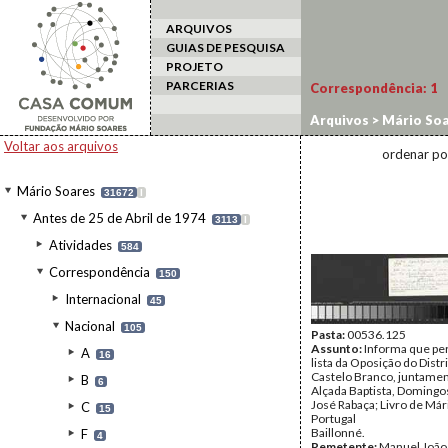
ARQUIVOS
GUIAS DE PESQUISA
PROJETO
PARCERIAS
Correspondência:
1
Arquivos
>
Mário Soa
João
Voltar aos arquivos
ordenar po
Mário Soares
31672
I
Antes de 25 de Abril de 1974
3113
I
Atividades
584
Correspondência
150
Internacional
45
Nacional
105
Pasta:
00536.125
Assunto:
Informa que pe
A
16
lista da Oposição do Distr
Castelo Branco, juntame
B
6
Alçada Baptista, Domingo
José Rabaça; Livro de Már
C
15
Portugal
Baillonné.
F
4
Remetente:
Manuel João 