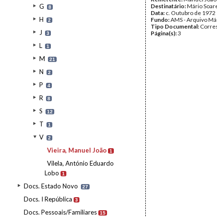
G
Destinatário:
Mário Soar
8
Data:
c. Outubro de 1972
H
Fundo:
AMS - Arquivo Má
2
Tipo Documental:
Corre
J
Página(s):
3
3
L
1
M
21
N
2
P
4
R
8
S
12
T
1
V
2
Vieira, Manuel João
1
Vilela, António Eduardo
Lobo
1
Docs. Estado Novo
27
Docs. I República
3
Docs. Pessoais/Familiares
15