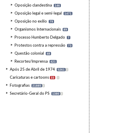
Oposição clandestina
146
Oposição legal e semi-legal
1471
Oposição no exílio
79
Organismos Internacionais
89
Processo Humberto Delgado
7
Protestos contra a repressão
73
Questão colonial
48
Recortes/Imprensa
421
Após 25 de Abril de 1974
5261
I
Caricaturas e cartoons
33
I
Fotografias
21885
I
Secretário-Geral do PS
1380
I