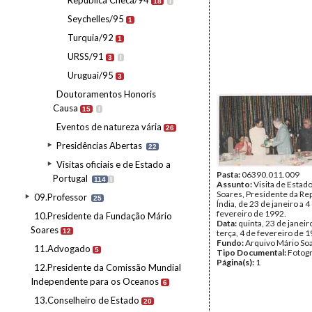
República Checa/94
18
I
Seychelles/95
1
Turquia/92
1
URSS/91
3
I
Uruguai/95
3
Doutoramentos Honoris
Causa
15
I
Eventos de natureza vária
26
Presidências Abertas
22
Visitas oficiais e de Estado a
Pasta:
06390.011.009
Portugal
114
I
Assunto:
Visita de Estad
Soares, Presidente da Rep
09.Professor
25
Índia, de 23 de janeiro a 4
fevereiro de 1992.
10.Presidente da Fundação Mário
Data:
quinta, 23 de janeir
Soares
12
terça, 4 de fevereiro de 
Fundo:
Arquivo Mário So
11.Advogado
5
Tipo Documental:
Fotogr
Página(s):
1
12.Presidente da Comissão Mundial
Independente para os Oceanos
6
13.Conselheiro de Estado
20