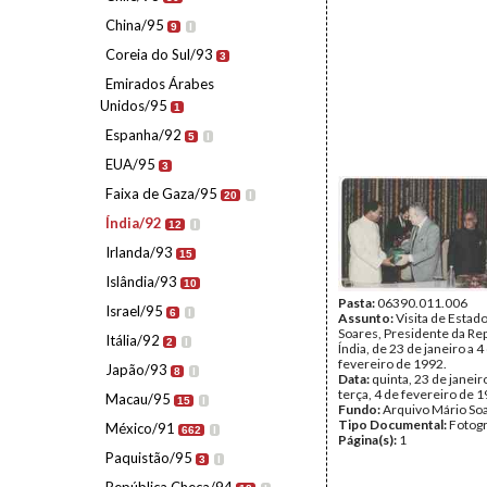
China/95
9
I
Coreia do Sul/93
3
Emirados Árabes
Unidos/95
1
Espanha/92
5
I
EUA/95
3
Faixa de Gaza/95
20
I
Índia/92
12
I
Irlanda/93
15
Islândia/93
10
Pasta:
06390.011.006
Israel/95
6
I
Assunto:
Visita de Estad
Soares, Presidente da Rep
Itália/92
2
I
Índia, de 23 de janeiro a 4
fevereiro de 1992.
Japão/93
8
I
Data:
quinta, 23 de janeir
terça, 4 de fevereiro de 
Macau/95
15
I
Fundo:
Arquivo Mário So
Tipo Documental:
Fotogr
México/91
662
I
Página(s):
1
Paquistão/95
3
I