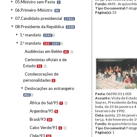
05.Ministro sem Pasta
2
Fundo:
AMS - Arquivo Má
Tipo Documental:
Fotogr
06.Primeiro-Ministro
90
Página(s):
33
07.Candidato presidencial
17661
08.Presidente da República
3338
1.º mandato
2101
I
2.º mandato
123
1237
I
Audiências em Belém
41
I
Cerimónias oficiais e de
Estado
31
I
Condecorações de
personalidades
2
Deslocações ao estrangeiro
Pasta:
06390.011.003
863
I
Assunto:
Visita de Estad
Soares, Presidente da Rep
África do Sul/95
7
I
Índia, de 23 de janeiro a 4
Argentina/95
fevereiro de 1992.
5
Data:
quinta, 23 de janeir
Brasil/93
terça, 4 de fevereiro de 
20
Fundo:
Arquivo Mário So
Cabo Verde/91
Tipo Documental:
Fotogr
1
I
Página(s):
1
Chile/93
30