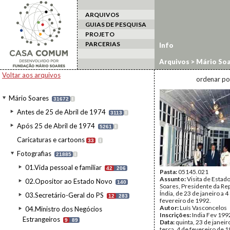
ARQUIVOS
GUIAS DE PESQUISA
PROJETO
PARCERIAS
Info
Arquivos
>
Mário Soa
estrangeiro
>
Índia/9
Voltar aos arquivos
ordenar po
Mário Soares
31672
I
Antes de 25 de Abril de 1974
3113
I
Após 25 de Abril de 1974
5261
I
Caricaturas e cartoons
33
I
Fotografias
21885
I
01.Vida pessoal e familiar
42
206
Pasta:
05145.021
Assunto:
Visita de Estad
02.Opositor ao Estado Novo
140
Soares, Presidente da Rep
Índia, de 23 de janeiro a 4
03.Secretário-Geral do PS
12
283
fevereiro de 1992.
Autor:
Luís Vasconcelos
04.Ministro dos Negócios
Inscrições:
India Fev 199
Estrangeiros
9
89
Data:
quinta, 23 de janeir
terça, 4 de fevereiro de 