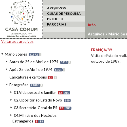
ARQUIVOS
GUIAS DE PESQUISA
PROJETO
PARCERIAS
Info
Arquivos
>
Mário Soa
estrangeiro
>
França
Voltar aos arquivos
FRANÇA/89
Mário Soares
31672
I
Visita de Estado real
outubro de 1989.
Antes de 25 de Abril de 1974
3113
I
Após 25 de Abril de 1974
5261
I
Caricaturas e cartoons
33
I
Fotografias
21885
I
01.Vida pessoal e familiar
42
206
02.Opositor ao Estado Novo
140
03.Secretário-Geral do PS
12
283
04.Ministro dos Negócios
Estrangeiros
9
89