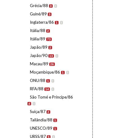
Grécia/88
3
I
Guiné/89
3
Inglaterra/86
1
I
Itália/88
2
Itália/89
73
Japão/89
2
Japão/90
13
I
Macau/89
26
Moçambique/86
1
I
ONU/88
1
I
RFA/88
14
I
São Tomé e Princípe/86
4
I
Suíça/87
2
Tailândia/88
1
UNESCO/89
1
URSS/87
5
I