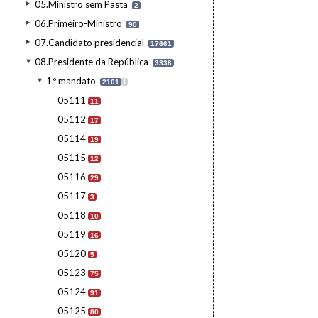
05.Ministro sem Pasta
2
06.Primeiro-Ministro
90
07.Candidato presidencial
17661
08.Presidente da República
3338
1.º mandato
2101
I
05111
11
05112
17
05114
19
05115
12
05116
29
05117
3
05118
10
05119
16
05120
5
05123
75
05124
91
05125
80