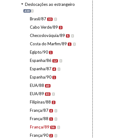
Deslocações ao estrangeiro
438
I
Brasil/87
33
I
Cabo Verde/89
3
Checoslováquia/89
5
I
Costa do Marfim/89
1
I
Egipto/90
1
Espanha/86
12
I
Espanha/87
4
I
Espanha/90
1
EUA/88
40
EUA/89
83
I
Filipinas/88
2
França/87
4
I
França/88
1
I
França/89
56
I
França/90
2
I