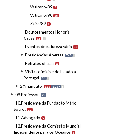
Vaticano/89
2
Vaticano/90
35
Zaire/89
1
Doutoramentos Honoris
Causa
72
I
Eventos de natureza vária
52
Presidências Abertas
745
I
Retratos oficiais
4
Visitas oficiais e de Estado a
Portugal
94
I
2.º mandato
123
1237
I
09.Professor
25
10.Presidente da Fundação Mário
Soares
12
11.Advogado
5
12.Presidente da Comissão Mundial
Independente para os Oceanos
6