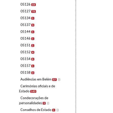
05126
33
05127
70
05134
1
05137
3
05144
1
05146
1
05151
1
05152
4
05154
6
05157
1
05158
3
Audiências em Belém
57
I
Cerimónias oficiais e de
Estado
143
Condecorações de
personalidades
3
I
Conselhos de Estado
1
I