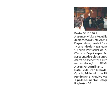
Pasta:
05118.071
Assunto:
Visita à Repúbli
deslocação a Punta Arena
Fogo chilena); visita à Esc
"Hernando de Magalleane
"Escuela Portugal"), de P
(Terra do Fogo); espectác
apresentado pelos alunos
oferta de presentes à dir
escola; alocução do PR Má
Autor:
Jorge Brilhante
Data:
Sexta, 9 de Julho de
Quarta, 14 de Julho de 1
Fundo:
AMS - Arquivo Má
Tipo Documental:
Fotogr
Página(s):
36