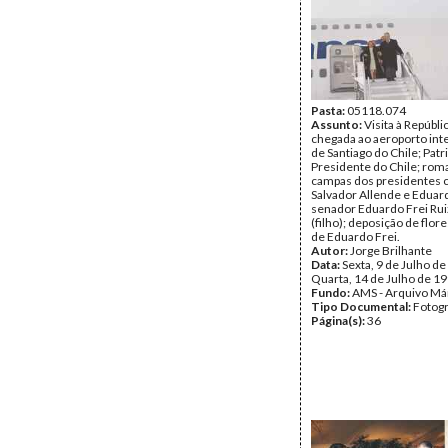
Pasta:
05118.074
Assunto:
Visita à Repúbli
chegada ao aeroporto int
de Santiago do Chile; Patr
Presidente do Chile; ro
campas dos presidentes 
Salvador Allende e Eduard
senador Eduardo Frei Rui
(filho); deposição de flor
de Eduardo Frei.
Autor:
Jorge Brilhante
Data:
Sexta, 9 de Julho de
Quarta, 14 de Julho de 1
Fundo:
AMS - Arquivo Má
Tipo Documental:
Fotogr
Página(s):
36