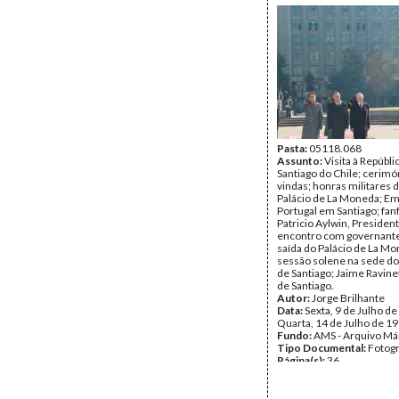
Pasta:
05118.068
Assunto:
Visita à Repúbli
Santiago do Chile; cerimó
vindas; honras militares 
Palácio de La Moneda; E
Portugal em Santiago; fanf
Patricio Aylwin, President
encontro com governante
saída do Palácio de La Mo
sessão solene na sede do
de Santiago; Jaime Ravinet
de Santiago.
Autor:
Jorge Brilhante
Data:
Sexta, 9 de Julho de
Quarta, 14 de Julho de 1
Fundo:
AMS - Arquivo Má
Tipo Documental:
Fotogr
Página(s):
36