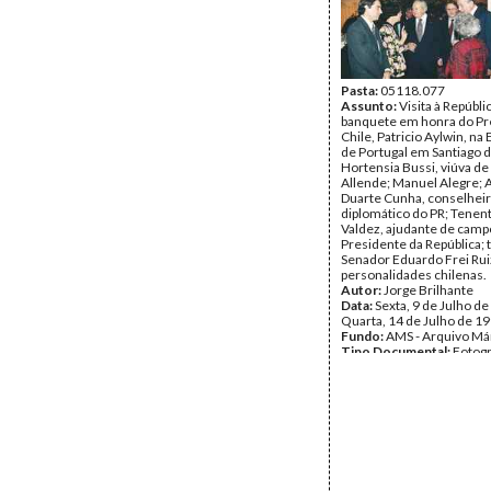
Pasta:
05118.077
Assunto:
Visita à Repúbli
banquete em honra do Pr
Chile, Patricio Aylwin, n
de Portugal em Santiago d
Hortensia Bussi, viúva de
Allende; Manuel Alegre; 
Duarte Cunha, conselhei
diplomático do PR; Tenen
Valdez, ajudante de camp
Presidente da República; 
Senador Eduardo Frei Rui
personalidades chilenas.
Autor:
Jorge Brilhante
Data:
Sexta, 9 de Julho de
Quarta, 14 de Julho de 1
Fundo:
AMS - Arquivo Má
Tipo Documental:
Fotogr
Página(s):
34