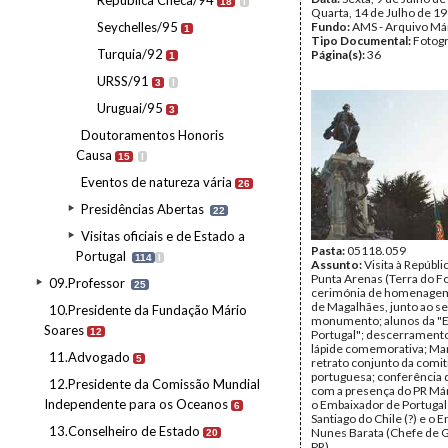
República Checa/94
18
I
Quarta, 14 de Julho de 1
Seychelles/95
Fundo:
AMS - Arquivo Má
1
Tipo Documental:
Fotogr
Turquia/92
Página(s):
36
1
URSS/91
3
I
Uruguai/95
3
Doutoramentos Honoris
Causa
15
I
Eventos de natureza vária
26
Presidências Abertas
22
Visitas oficiais e de Estado a
Pasta:
05118.059
Portugal
114
I
Assunto:
Visita à Repúbli
Punta Arenas (Terra do Fo
09.Professor
25
cerimónia de homenagem
de Magalhães, junto ao s
10.Presidente da Fundação Mário
monumento; alunos da "
Soares
12
Portugal"; descerrament
lápide comemorativa; Ma
11.Advogado
5
retrato conjunto da comit
portuguesa; conferência
12.Presidente da Comissão Mundial
com a presença do PR Már
Independente para os Oceanos
o Embaixador de Portuga
6
Santiago do Chile (?) e o
13.Conselheiro de Estado
Nunes Barata (Chefe de 
20
PR).