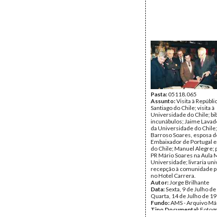
Pasta:
05118.065
Assunto:
Visita à Repúbli
Santiago do Chile; visita à
Universidade do Chile; bib
incunábulos; Jaime Lavado
da Universidade do Chile
Barroso Soares, esposa d
Embaixador de Portugal e
do Chile; Manuel Alegre; 
PR Mário Soares na Aula 
Universidade; livraria uni
recepção à comunidade 
no Hotel Carrera.
Autor:
Jorge Brilhante
Data:
Sexta, 9 de Julho de
Quarta, 14 de Julho de 1
Fundo:
AMS - Arquivo Má
Tipo Documental:
Fotogr
Página(s):
33