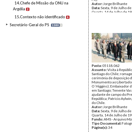
14.Chefe de Missão da ONU na
Autor:
Jorge Brilhante
Data:
Sexta, 9 de Julho de
Argélia
2
Quarta, 14 de Julho de 1
Fundo:
AMS - Arquivo Má
15.Contexto não identificado
6
Tipo Documental:
Fotogr
Página(s):
35
Secretário-Geral do PS
1380
I
Pasta:
05118.062
Assunto:
Visita à Repúbli
Santiago do Chile; romag
cerimónia de deposição d
Monumento ao Libertado
O´Higgins); Embaixador d
em Santiago; Tenente Vas
ajudante de campo do Pre
República; Patricio Aylwin
do Chile.
Autor:
Jorge Brilhante
Data:
Sexta, 9 de Julho de
Quarta, 14 de Julho de 1
Fundo:
AMS - Arquivo Má
Tipo Documental:
Fotogr
Página(s):
34