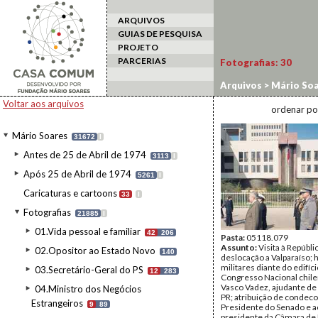
ARQUIVOS
GUIAS DE PESQUISA
PROJETO
PARCERIAS
Fotografias:
30
Arquivos
>
Mário Soa
estrangeiro
>
Chile/
Voltar aos arquivos
ordenar po
Mário Soares
31672
I
Antes de 25 de Abril de 1974
3113
I
Após 25 de Abril de 1974
5261
I
Caricaturas e cartoons
33
I
Fotografias
21885
I
01.Vida pessoal e familiar
42
206
Pasta:
05118.079
Assunto:
Visita à Repúbli
02.Opositor ao Estado Novo
140
deslocação a Valparaíso; 
militares diante do edifíc
03.Secretário-Geral do PS
12
283
Congresso Nacional chil
Vasco Vadez, ajudante d
04.Ministro dos Negócios
PR; atribuição de condec
Estrangeiros
9
89
Presidente do Senado e a
presidente da Câmara de