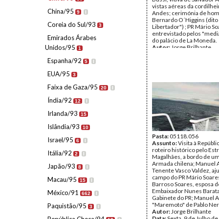
vistas aéreas da cordilhei
China/95
9
I
Andes; cerimónia de ho
Bernardo O´Higgins (dito
Coreia do Sul/93
3
Libertador") ; PR Mário S
entrevistado pelos "media
Emirados Árabes
do palácio de La Moneda.
Unidos/95
Autor:
Jorge Brilhante
1
Data:
Sexta, 9 de Julho de
Espanha/92
Quarta, 14 de Julho de 1
5
I
Fundo:
AMS - Arquivo Má
EUA/95
Tipo Documental:
Fotogr
3
Página(s):
32
Faixa de Gaza/95
20
I
Índia/92
12
I
Irlanda/93
15
Islândia/93
10
Pasta:
05118.056
Israel/95
6
I
Assunto:
Visita à Repúbli
roteiro histórico pelo Est
Itália/92
2
I
Magalhães, a bordo de um
Armada chilena; Manuel A
Japão/93
8
I
Tenente Vasco Valdez, aj
campo do PR Mário Soare
Macau/95
15
I
Barroso Soares, esposa d
Embaixador Nunes Barata
México/91
662
I
Gabinete do PR; Manuel A
"Maremoto" de Pablo Ner
Paquistão/95
3
I
Autor:
Jorge Brilhante
Data:
Sexta, 9 de Julho de