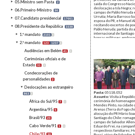
05.Ministro sem Pasta
2
saída do Congresso Nacio
deslocação a Isla Negra;
06.Primeiro-Ministro
90
campas de Pablo Neruda 
Urrutia; Maria Barroso So
07.Candidato presidencial
17661
esposa do PR, e Manuel A
recitando excertos de p
08.Presidente da República
3338
Pablo Neruda; partida do 
internacional de Santiago 
1.º mandato
2101
I
honras militares; embarq
da Força Aérea chilenan
2.º mandato
123
1237
I
do Presidente Patricio Ay
esposa, com destino a Sa
Audiências em Belém
41
I
Bahia (Brasil), por ocasião 
Cerimónias oficiais e de
Cimeira Ibero-Americana
Autor:
Jorge Brilhante
Estado
31
I
Fundo:
AMS - Arquivo Má
Tipo Documental:
Fotogr
Condecorações de
Página(s):
36
personalidades
2
Deslocações ao estrangeiro
Pasta:
05118.052
863
I
Assunto:
Visita à Repúbli
cerimónia de homenagem
África do Sul/95
7
I
Mendes Pinto, na cidade 
Argentina/95
Arenas (Terra do Fogo chi
5
alocução do PR Mário Soa
Brasil/93
Santiago do Chile: romag
20
campas de Salvador Allen
Cabo Verde/91
Eduardo Frei, na companh
1
I
respectivos familiares; H
Chile/93
Bussi, viúva de Salvador 
30