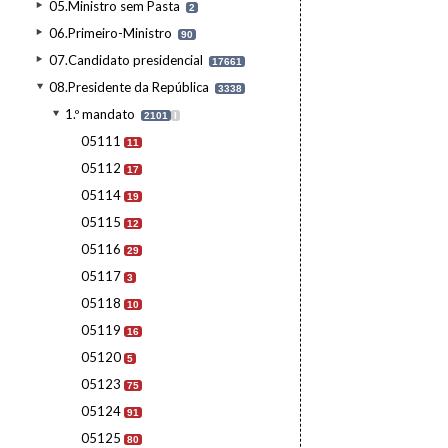
05.Ministro sem Pasta
2
06.Primeiro-Ministro
90
07.Candidato presidencial
17661
08.Presidente da República
3338
1.º mandato
2101
I
05111
11
05112
17
05114
19
05115
12
05116
29
05117
3
05118
10
05119
16
05120
5
05123
75
05124
91
05125
80