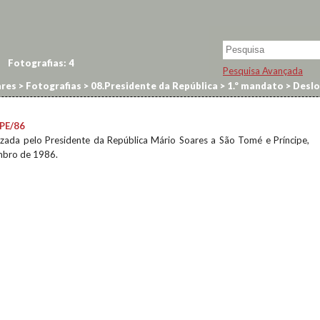
Fotografias:
4
Pesquisa Avançada
res
>
Fotografias
>
08.Presidente da República
>
1.º mandato
>
Deslo
PE/86
lizada pelo Presidente da República Mário Soares a São Tomé e Príncipe,
mbro de 1986.