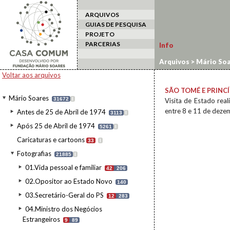
ARQUIVOS
GUIAS DE PESQUISA
PROJETO
PARCERIAS
Info
Arquivos
>
Mário Soa
Voltar aos arquivos
SÃO TOMÉ E PRINCÍ
Mário Soares
31672
I
Visita de Estado rea
entre 8 e 11 de deze
Antes de 25 de Abril de 1974
3113
I
Após 25 de Abril de 1974
5261
I
Caricaturas e cartoons
33
I
Fotografias
21885
I
01.Vida pessoal e familiar
42
206
02.Opositor ao Estado Novo
140
03.Secretário-Geral do PS
12
283
04.Ministro dos Negócios
Estrangeiros
9
89