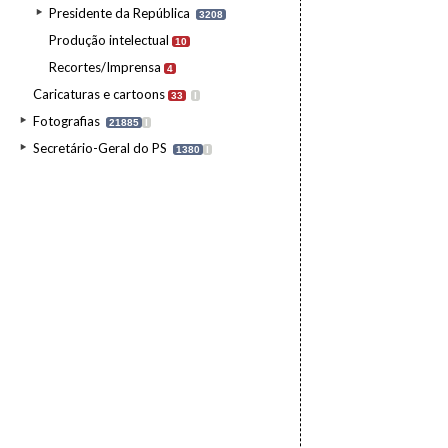
Presidente da República
3208
Produção intelectual
10
Recortes/Imprensa
4
Caricaturas e cartoons
33
I
Fotografias
21885
I
Secretário-Geral do PS
1380
I