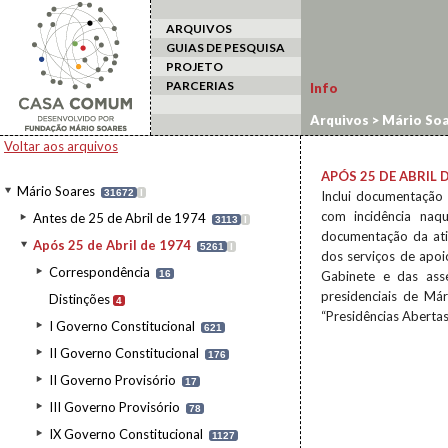
ARQUIVOS
GUIAS DE PESQUISA
PROJETO
PARCERIAS
Info
Arquivos
>
Mário Soa
Voltar aos arquivos
APÓS 25 DE ABRIL 
Mário Soares
31672
I
Inclui documentação 
com incidência naqu
Antes de 25 de Abril de 1974
3113
I
documentação da ati
Após 25 de Abril de 1974
5261
I
dos serviços de apoio
Correspondência
16
Gabinete e das ass
presidenciais de Már
Distinções
4
“Presidências Abertas
I Governo Constitucional
621
II Governo Constitucional
176
II Governo Provisório
17
III Governo Provisório
78
IX Governo Constitucional
1127