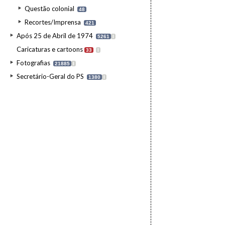
Questão colonial
48
Recortes/Imprensa
421
Após 25 de Abril de 1974
5261
I
Caricaturas e cartoons
33
I
Fotografias
21885
I
Secretário-Geral do PS
1380
I