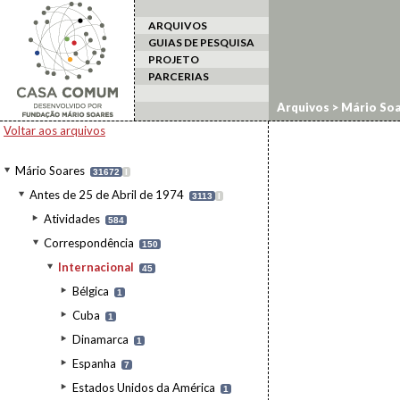
ARQUIVOS
GUIAS DE PESQUISA
PROJETO
PARCERIAS
Arquivos
>
Mário Soa
Voltar aos arquivos
Mário Soares
31672
I
Antes de 25 de Abril de 1974
3113
I
Atividades
584
Correspondência
150
Internacional
45
Bélgica
1
Cuba
1
Dinamarca
1
Espanha
7
Estados Unidos da América
1