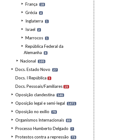
França
18
Grécia
4
Inglaterra
1
Israel
2
Marrocos
1
República Federal da
Alemanha
8
Nacional
105
Docs. Estado Novo
27
Docs. I República
3
Docs. Pessoais/Familiares
15
Oposição clandestina
146
Oposição legal e semi-legal
1471
Oposição no exílio
79
Organismos Internacionais
89
Processo Humberto Delgado
7
Protestos contra a repressão
73