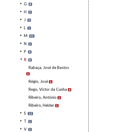
G
8
H
2
J
3
L
1
M
21
N
2
P
4
R
8
Rabaça, José de Bastos
1
Régio, José
1
Rego, Victor da Cunha
4
Ribeiro, António
1
Ribeiro, Helder
1
S
12
T
1
V
2