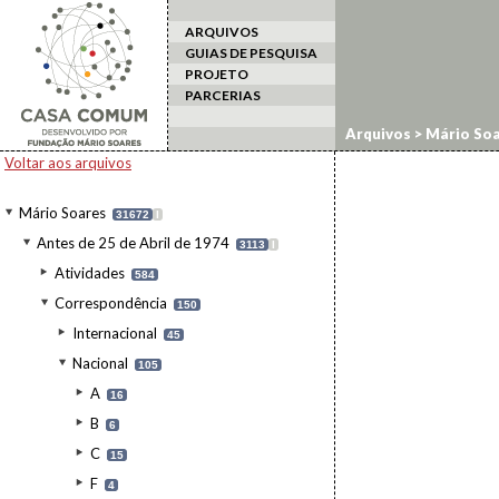
ARQUIVOS
GUIAS DE PESQUISA
PROJETO
PARCERIAS
Arquivos
>
Mário Soa
Voltar aos arquivos
Mário Soares
31672
I
Antes de 25 de Abril de 1974
3113
I
Atividades
584
Correspondência
150
Internacional
45
Nacional
105
A
16
B
6
C
15
F
4