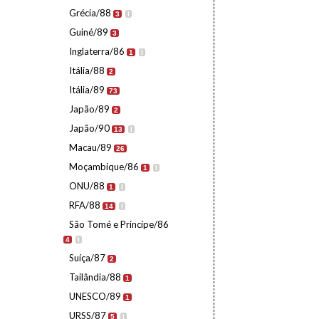
Grécia/88
3
I
Guiné/89
3
Inglaterra/86
1
I
Itália/88
2
Itália/89
73
Japão/89
2
Japão/90
13
I
Macau/89
26
Moçambique/86
1
I
ONU/88
1
I
RFA/88
14
I
São Tomé e Princípe/86
4
I
Suíça/87
2
Tailândia/88
1
UNESCO/89
1
URSS/87
5
I