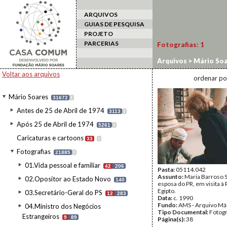
ARQUIVOS
GUIAS DE PESQUISA
PROJETO
PARCERIAS
Fotografias:
1
Arquivos
>
Mário Soa
estrangeiro
>
Egipto
Voltar aos arquivos
ordenar po
Mário Soares
31672
I
Antes de 25 de Abril de 1974
3113
I
Após 25 de Abril de 1974
5261
I
Caricaturas e cartoons
33
I
Fotografias
21885
I
01.Vida pessoal e familiar
42
206
Pasta:
05114.042
Assunto:
Maria Barroso 
02.Opositor ao Estado Novo
140
esposa do PR, em visita à 
Egipto.
03.Secretário-Geral do PS
12
283
Data:
c. 1990
Fundo:
AMS - Arquivo Má
04.Ministro dos Negócios
Tipo Documental:
Fotogr
Estrangeiros
9
89
Página(s):
38