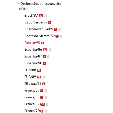
Deslocações ao estrangeiro
438
I
Brasil/87
33
I
Cabo Verde/89
3
Checoslováquia/89
5
I
Costa do Marfim/89
1
I
Egipto/90
1
Espanha/86
12
I
Espanha/87
4
I
Espanha/90
1
EUA/88
40
EUA/89
83
I
Filipinas/88
2
França/87
4
I
França/88
1
I
França/89
56
I
França/90
2
I