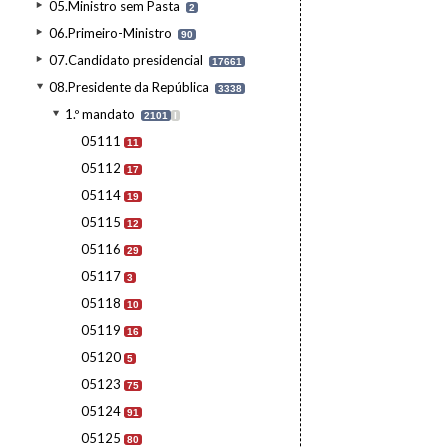
05.Ministro sem Pasta
2
06.Primeiro-Ministro
90
07.Candidato presidencial
17661
08.Presidente da República
3338
1.º mandato
2101
I
05111
11
05112
17
05114
19
05115
12
05116
29
05117
3
05118
10
05119
16
05120
5
05123
75
05124
91
05125
80