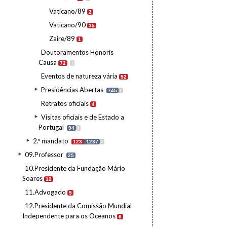
Vaticano/89
2
Vaticano/90
35
Zaire/89
1
Doutoramentos Honoris
Causa
72
I
Eventos de natureza vária
52
Presidências Abertas
745
I
Retratos oficiais
4
Visitas oficiais e de Estado a
Portugal
94
I
2.º mandato
123
1237
I
09.Professor
25
10.Presidente da Fundação Mário
Soares
12
11.Advogado
5
12.Presidente da Comissão Mundial
Independente para os Oceanos
6