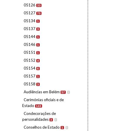
05126
33
05127
70
05134
1
05137
3
05144
1
05146
1
05151
1
05152
4
05154
6
05157
1
05158
3
Audiências em Belém
57
I
Cerimónias oficiais e de
Estado
143
Condecorações de
personalidades
3
I
Conselhos de Estado
1
I