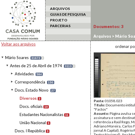
ARQUIVOS
GUIAS DE PESQUISA
PROJETO
PARCERIAS
Documentos:
3
Arquivos
>
Mário Soa
Voltar aos arquivos
ordenar po
Mário Soares
31672
I
Antes de 25 de Abril de 1974
3113
I
Atividades
584
Correspondência
150
Docs. Estado Novo
27
Diversos
3
Pasta:
01058.023
Título:
Documento intitu
Docs. oficiais
10
"Factos"
Assunto:
Página avulsa 
Estudantes Nacionalistas
11
assinatura e sem destina
referência a Raúl Rego, M
União Nacional
3
Adriano Moreira, Carlos 
jornal A Capital), Rogério 
Docs. I República
3
Teatro Nacional), Ana Mar