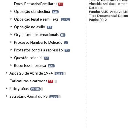
Docs. Pessoais/Familiares
Almeida, s/d, dactil e ma
15
Data:
s.d.
Oposição clandestina
Fundo:
AMS - Arquivo Má
146
Tipo Documental:
Docum
Oposição legal e semi-legal
Página(s):
2
1471
Oposição no exílio
79
Organismos Internacionais
89
Processo Humberto Delgado
7
Protestos contra a repressão
73
Questão colonial
48
Recortes/Imprensa
421
Após 25 de Abril de 1974
5261
I
Caricaturas e cartoons
33
I
Fotografias
21885
I
Secretário-Geral do PS
1380
I