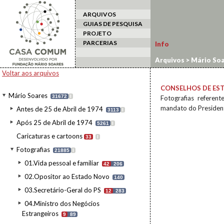
ARQUIVOS
GUIAS DE PESQUISA
PROJETO
PARCERIAS
Info
Arquivos
>
Mário Soa
Voltar aos arquivos
CONSELHOS DE ES
Mário Soares
31672
I
Fotografias referen
mandato do President
Antes de 25 de Abril de 1974
3113
I
Após 25 de Abril de 1974
5261
I
Caricaturas e cartoons
33
I
Fotografias
21885
I
01.Vida pessoal e familiar
42
206
02.Opositor ao Estado Novo
140
03.Secretário-Geral do PS
12
283
04.Ministro dos Negócios
Estrangeiros
9
89