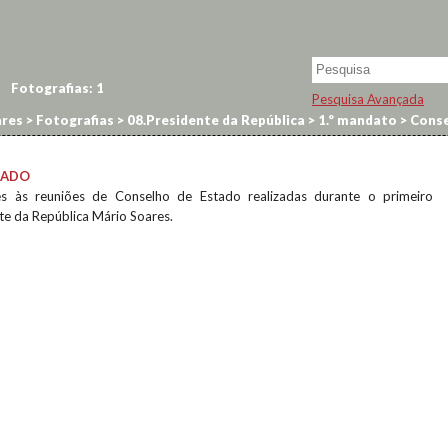
Fotografias:
1
Pesquisa Avançada
res
>
Fotografias
>
08.Presidente da República
>
1.º mandato
>
Conse
TADO
tes às reuniões de Conselho de Estado realizadas durante o primeiro
e da República Mário Soares.