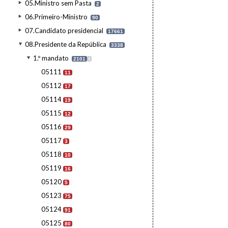
05.Ministro sem Pasta
2
06.Primeiro-Ministro
90
07.Candidato presidencial
17661
08.Presidente da República
3338
1.º mandato
2101
I
05111
11
05112
17
05114
19
05115
12
05116
29
05117
3
05118
10
05119
16
05120
5
05123
75
05124
91
05125
80