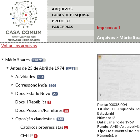
ARQUIVOS
GUIAS DE PESQUISA
PROJETO
PARCERIAS
Imprensa:
1
Arquivos
>
Mário Soa
Voltar aos arquivos
Mário Soares
31672
I
Antes de 25 de Abril de 1974
3113
I
Atividades
584
Correspondência
150
Docs. Estado Novo
27
Docs. I República
3
Pasta:
00038.004
Título:
EDE-Esquerda De
Docs. Pessoais/Familiares
15
Estudantil
Número:
2
Oposição clandestina
146
Data:
Janeiro de 1969
Fundo:
AMS - Arquivo Má
Católicos progressistas
1
Tipo Documental:
IMPR
Página(s):
6
CM-LP
1