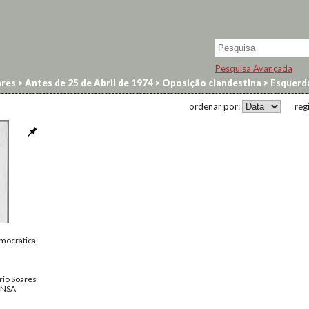
Pesquisa Avançada
res
>
Antes de 25 de Abril de 1974
>
Oposição clandestina
>
Esquerda
ordenar por:
reg
mocrática
rio Soares
ENSA