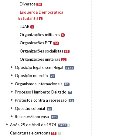
Diversos
26
Esquerda Democrática
Estudantil
1
LUAR
1
Organizações militares
6
Organizações PCP
14
Organizações socialistas
66
Organizações unitárias
30
Oposição legal e semi-legal
1471
Oposição no exílio
79
Organismos Internacionais
89
Processo Humberto Delgado
7
Protestos contra a repressão
73
Questão colonial
48
Recortes/Imprensa
421
Após 25 de Abril de 1974
5261
I
Caricaturas e cartoons
33
I