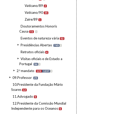
Vaticano/89
2
Vaticano/90
35
Zaire/89
1
Doutoramentos Honoris
Causa
72
I
Eventos de natureza vária
52
Presidências Abertas
745
I
Retratos oficiais
4
Visitas oficiais e de Estado a
Portugal
94
I
2.º mandato
123
1237
I
09.Professor
25
10.Presidente da Fundação Mário
Soares
12
11.Advogado
5
12.Presidente da Comissão Mundial
Independente para os Oceanos
6