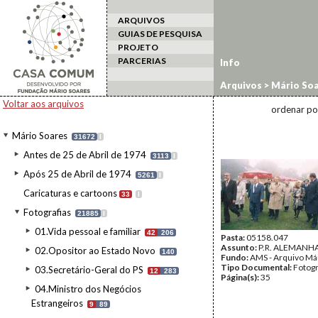
ARQUIVOS
GUIAS DE PESQUISA
PROJETO
PARCERIAS
Info
Arquivos
>
Mário Soa
estrangeiro
>
RFA/8
Voltar aos arquivos
ordenar po
Mário Soares
31672
I
Antes de 25 de Abril de 1974
3113
I
Após 25 de Abril de 1974
5261
I
Caricaturas e cartoons
33
I
Fotografias
21885
I
01.Vida pessoal e familiar
42
206
Pasta:
05158.047
Assunto:
P.R. ALEMANHA
02.Opositor ao Estado Novo
140
Fundo:
AMS - Arquivo Má
Tipo Documental:
Fotogr
03.Secretário-Geral do PS
12
283
Página(s):
35
04.Ministro dos Negócios
Estrangeiros
9
89