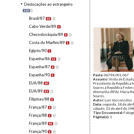
Deslocações ao estrangeiro
438
I
Brasil/87
33
I
Cabo Verde/89
3
Checoslováquia/89
5
I
Costa do Marfim/89
1
I
Egipto/90
1
Espanha/86
12
I
Espanha/87
4
I
Espanha/90
Pasta:
06794.001.067
1
Assunto:
Visita de Estad
EUA/88
Presidente da República 
40
Soares à República Federa
EUA/89
Alemanha (RFA). Maria B
83
I
Soares.
Filipinas/88
2
Autor:
Luís Vasconcelos
Data:
segunda, 18 de abril
França/87
4
I
sábado, 23 de abril de 19
Tipo Documental:
Fotogr
França/88
1
I
Página(s):
1
França/89
56
I
França/90
2
I