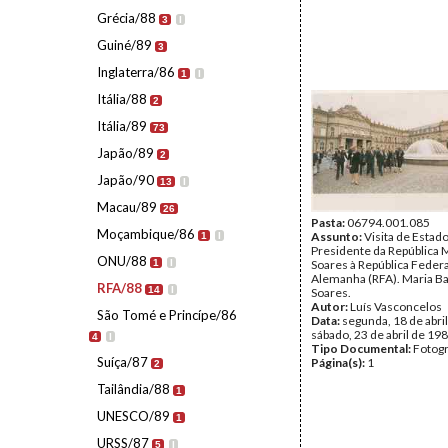
Grécia/88
3
I
Guiné/89
3
Inglaterra/86
1
I
Itália/88
2
Itália/89
73
Japão/89
2
Japão/90
13
I
Macau/89
26
Pasta:
06794.001.085
Moçambique/86
Assunto:
Visita de Estad
1
I
Presidente da República 
ONU/88
1
I
Soares à República Federa
Alemanha (RFA). Maria B
RFA/88
14
I
Soares.
Autor:
Luís Vasconcelos
São Tomé e Princípe/86
Data:
segunda, 18 de abril
sábado, 23 de abril de 19
4
I
Tipo Documental:
Fotogr
Suíça/87
Página(s):
1
2
Tailândia/88
1
UNESCO/89
1
URSS/87
5
I