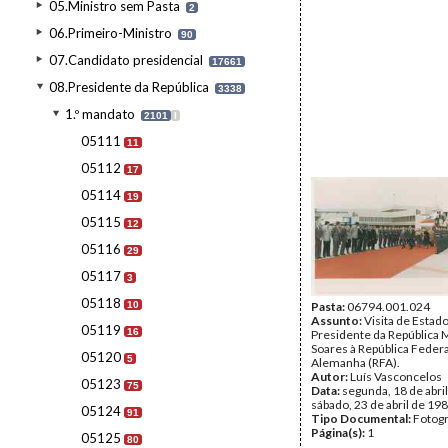
05.Ministro sem Pasta
2
06.Primeiro-Ministro
90
07.Candidato presidencial
17661
08.Presidente da República
3338
1.º mandato
2101
I
05111
11
05112
17
05114
19
05115
12
05116
29
05117
3
05118
10
Pasta:
06794.001.024
Assunto:
Visita de Estad
05119
16
Presidente da República 
Soares à República Federa
05120
5
Alemanha (RFA).
Autor:
Luís Vasconcelos
05123
75
Data:
segunda, 18 de abril
sábado, 23 de abril de 19
05124
91
Tipo Documental:
Fotogr
Página(s):
1
05125
80