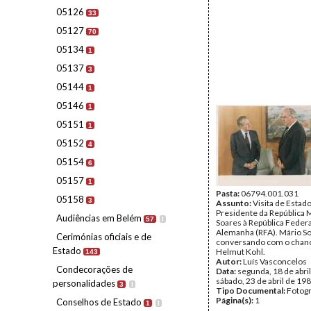
05126
33
05127
70
05134
1
05137
3
05144
1
05146
1
05151
1
05152
4
05154
6
05157
1
Pasta:
06794.001.031
05158
3
Assunto:
Visita de Estad
Presidente da República 
Audiências em Belém
57
I
Soares à República Federa
Alemanha (RFA). Mário S
Cerimónias oficiais e de
conversando com o chan
Estado
Helmut Kohl.
143
Autor:
Luís Vasconcelos
Condecorações de
Data:
segunda, 18 de abril
sábado, 23 de abril de 19
personalidades
3
I
Tipo Documental:
Fotogr
Página(s):
1
Conselhos de Estado
1
I