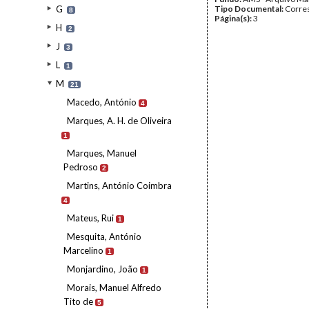
G
Tipo Documental:
Corre
8
Página(s):
3
H
2
J
3
L
1
M
21
Macedo, António
4
Marques, A. H. de Oliveira
1
Marques, Manuel
Pedroso
2
Martins, António Coimbra
4
Mateus, Rui
1
Mesquita, António
Marcelino
1
Monjardino, João
1
Morais, Manuel Alfredo
Tito de
5