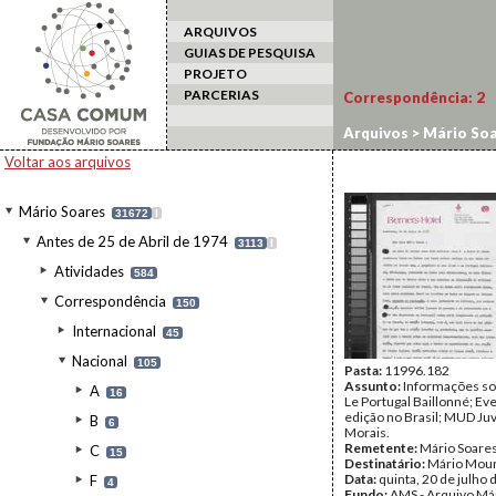
ARQUIVOS
GUIAS DE PESQUISA
PROJETO
PARCERIAS
Correspondência:
2
Arquivos
>
Mário Soa
Voltar aos arquivos
Mário Soares
31672
I
Antes de 25 de Abril de 1974
3113
I
Atividades
584
Correspondência
150
Internacional
45
Nacional
105
Pasta:
11996.182
Assunto:
Informações sob
A
16
Le Portugal Baillonné; Ev
edição no Brasil; MUD Juv
B
6
Morais.
Remetente:
Mário Soare
C
15
Destinatário:
Mário Mou
Data:
quinta, 20 de julho
F
4
Fundo:
AMS - Arquivo Má