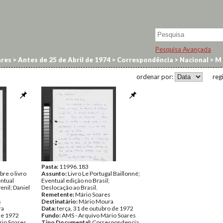
Pesquisa Avançada
res
>
Antes de 25 de Abril de 1974
>
Correspondência
>
Nacional
>
M
ordenar por:
reg
Pasta:
11996.183
re o livro
Assunto:
Livro Le Portugal Baillonné;
entual
Eventual edição no Brasil;
enil; Daniel
Deslocação ao Brasil.
Remetente:
Mário Soares
s
Destinatário:
Mário Moura
ra
Data:
terça, 31 de outubro de 1972
 de 1972
Fundo:
AMS - Arquivo Mário Soares
rio Soares
Tipo Documental:
Correspondencia