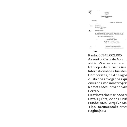
Pasta:
00345.002.005
Assunto:
Carta de Abran
a Mário Soares, remeten
fotocópia do ofício da Ass
International des Juristes
Démocrates, de 4 de agos
e lista dos advogados a q
enviado a mesma fotograf
Remetente:
Fernando A
Ferrão
Destinatário:
Mário Soar
Data:
Quinta, 22 de Outu
Fundo:
AMS - Arquivo Má
Tipo Documental:
Corre
Página(s):
3