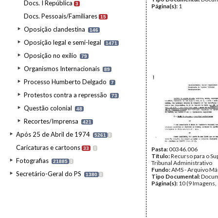
Docs. I República
3
Página(s):
1
Docs. Pessoais/Familiares
15
Oposição clandestina
146
Oposição legal e semi-legal
1471
Oposição no exílio
79
Organismos Internacionais
89
Processo Humberto Delgado
7
Protestos contra a repressão
73
Questão colonial
48
Recortes/Imprensa
421
Após 25 de Abril de 1974
5261
I
Caricaturas e cartoons
33
I
Pasta:
00346.006
Título:
Recurso para o S
Fotografias
21885
I
Tribunal Administrativo
Fundo:
AMS - Arquivo Má
Secretário-Geral do PS
1380
I
Tipo Documental:
Docum
Página(s):
10 (9 Imagens,