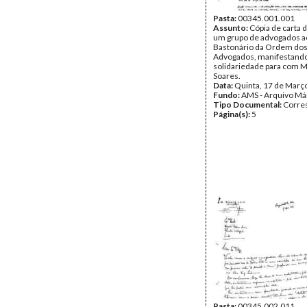
Pasta:
00345.001.001
Assunto:
Cópia de carta d
um grupo de advogados a
Bastonário da Ordem do
Advogados, manifestand
solidariedade para com M
Soares.
Data:
Quinta, 17 de Març
Fundo:
AMS - Arquivo Má
Tipo Documental:
Corre
Página(s):
5
Pasta:
00345.002.011