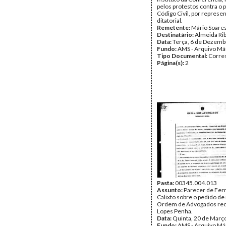
pelos protestos contra o 
Código Civil, por represe
ditatorial.
Remetente:
Mário Soare
Destinatário:
Almeida Ri
Data:
Terça, 6 de Dezemb
Fundo:
AMS - Arquivo Má
Tipo Documental:
Corre
Página(s):
2
Pasta:
00345.004.013
Assunto:
Parecer de Fer
Calixto sobre o pedido de 
Ordem de Advogados rec
Lopes Penha.
Data:
Quinta, 20 de Març
Fundo:
AMS - Arquivo Má