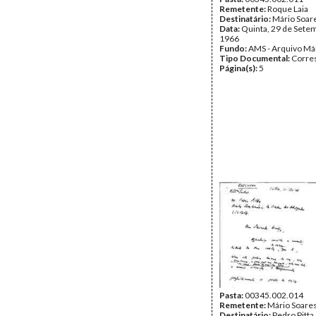
Remetente:
Roque Laia
Destinatário:
Mário Soar
Data:
Quinta, 29 de Sete
1966
Fundo:
AMS - Arquivo Má
Tipo Documental:
Corre
Página(s):
5
Pasta:
00345.002.014
Remetente:
Mário Soare
Destinatário:
Pedro Pitta