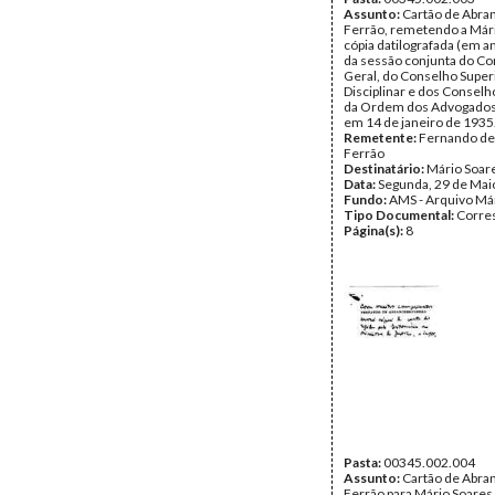
Assunto:
Cartão de Abra
Ferrão, remetendo a Mári
cópia datilografada (em a
da sessão conjunta do C
Geral, do Conselho Super
Disciplinar e dos Conselho
da Ordem dos Advogados,
em 14 de janeiro de 1935
Remetente:
Fernando de
Ferrão
Destinatário:
Mário Soar
Data:
Segunda, 29 de Mai
Fundo:
AMS - Arquivo Má
Tipo Documental:
Corre
Página(s):
8
Pasta:
00345.002.004
Assunto:
Cartão de Abra
Ferrão para Mário Soares