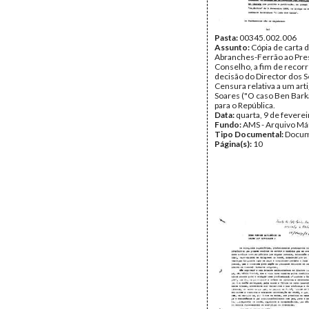
Pasta:
00345.002.006
Assunto:
Cópia de carta 
Abranches-Ferrão ao Pre
Conselho, a fim de recorr
decisão do Director dos S
Censura relativa a um art
Soares ("O caso Ben Barka
para o República.
Data:
quarta, 9 de fevere
Fundo:
AMS - Arquivo Má
Tipo Documental:
Docum
Página(s):
10