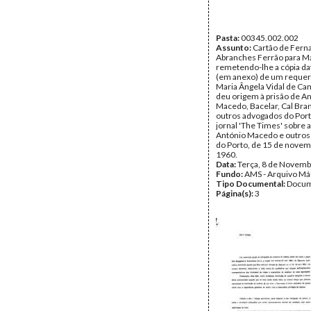
Pasta:
00345.002.002
Assunto:
Cartão de Fern
Abranches Ferrão para Má
remetendo-lhe a cópia da
(em anexo) de um reque
Maria Ângela Vidal de Ca
deu origem à prisão de A
Macedo, Bacelar, Cal Bra
outros advogados do Port
jornal 'The Times' sobre a
António Macedo e outros
do Porto, de 15 de novem
1960.
Data:
Terça, 8 de Novemb
Fundo:
AMS - Arquivo Má
Tipo Documental:
Docum
Página(s):
3