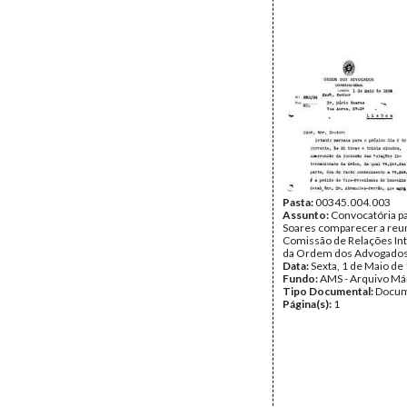
Pasta:
00345.004.003
Assunto:
Convocatória p
Soares comparecer a reu
Comissão de Relações In
da Ordem dos Advogados
Data:
Sexta, 1 de Maio de
Fundo:
AMS - Arquivo Má
Tipo Documental:
Docum
Página(s):
1