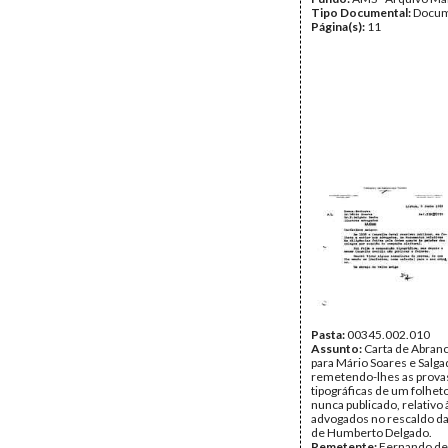
Tipo Documental:
Docum
Página(s):
11
Pasta:
00345.002.010
Assunto:
Carta de Abran
para Mário Soares e Salg
remetendo-lhes as prova
tipográficas de um folhet
nunca publicado, relativo 
advogados no rescaldo d
de Humberto Delgado.
Remetente:
Fernando de