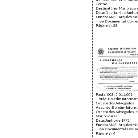
Ferrão
Destinatário:
Mário Soar
Data:
Quarta, 4 de Junho
Fundo:
AMS - Arquivo Má
Tipo Documental:
Corre
Página(s):
23
Pasta:
00345.011.001
Título:
Boletim Informati
Ordem dos Advogados
Assunto:
Boletim Informa
Ordem dos Advogados, e
Mário Soares.
Data:
Junho de 1972
Fundo:
AMS - Arquivo Má
Tipo Documental:
Docum
Página(s):
4