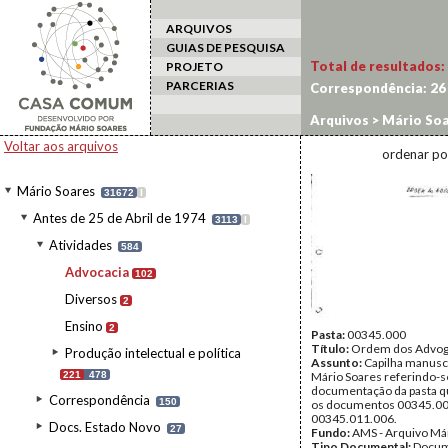
ARQUIVOS
GUIAS DE PESQUISA
Total de resultados:
PROJETO
PARCERIAS
Correspondência:
26
Arquivos
>
Mário Soa
Voltar aos arquivos
ordenar po
Mário Soares
31672
I
Antes de 25 de Abril de 1974
3113
I
Atividades
584
Advocacia
102
Diversos
2
Ensino
2
Pasta:
00345.000
Título:
Ordem dos Advo
Produção intelectual e política
Assunto:
Capilha manuscr
221
478
Mário Soares referindo-s
documentação da pasta q
Correspondência
150
os documentos 00345.00
00345.011.006.
Docs. Estado Novo
27
Fundo:
AMS - Arquivo Má
Tipo Documental:
Docum