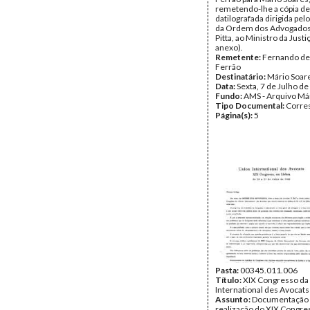
remetendo-lhe a cópia de
datilografada dirigida pel
da Ordem dos Advogados
Pitta, ao Ministro da Justi
anexo).
Remetente:
Fernando de
Ferrão
Destinatário:
Mário Soar
Data:
Sexta, 7 de Julho d
Fundo:
AMS - Arquivo Má
Tipo Documental:
Corre
Página(s):
5
Pasta:
00345.011.006
Título:
XIX Congresso da
International des Avocats
Assunto:
Documentação r
realização do XIX Congre