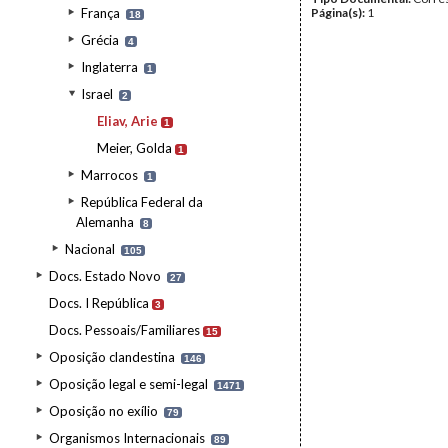
França
Página(s):
1
18
Grécia
4
Inglaterra
1
Israel
2
Eliav, Arie
1
Meier, Golda
1
Marrocos
1
República Federal da
Alemanha
8
Nacional
105
Docs. Estado Novo
27
Docs. I República
3
Docs. Pessoais/Familiares
15
Oposição clandestina
146
Oposição legal e semi-legal
1471
Oposição no exílio
79
Organismos Internacionais
89