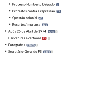
Processo Humberto Delgado
7
Protestos contra a repressão
73
Questão colonial
48
Recortes/Imprensa
421
Após 25 de Abril de 1974
5261
I
Caricaturas e cartoons
33
I
Fotografias
21885
I
Secretário-Geral do PS
1380
I