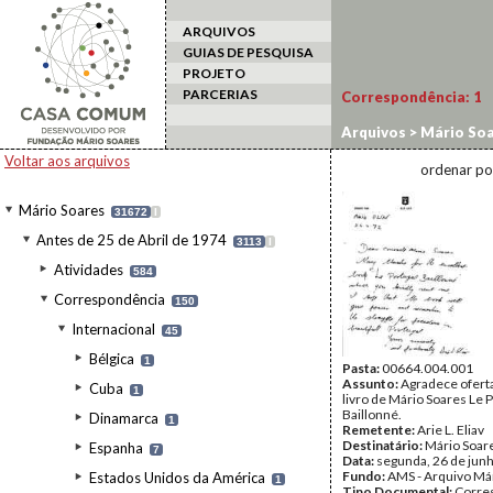
ARQUIVOS
GUIAS DE PESQUISA
PROJETO
PARCERIAS
Correspondência:
1
Arquivos
>
Mário Soa
Arie
Voltar aos arquivos
ordenar po
Mário Soares
31672
I
Antes de 25 de Abril de 1974
3113
I
Atividades
584
Correspondência
150
Internacional
45
Bélgica
1
Pasta:
00664.004.001
Assunto:
Agradece oferta
Cuba
1
livro de Mário Soares Le 
Baillonné.
Dinamarca
1
Remetente:
Arie L. Eliav
Destinatário:
Mário Soar
Espanha
7
Data:
segunda, 26 de jun
Fundo:
AMS - Arquivo Má
Estados Unidos da América
1
Tipo Documental:
Corre