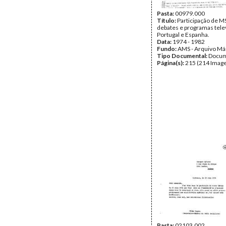
Pasta:
00979.000
Título:
Participação de 
debates e programas tele
Portugal e Espanha.
Data:
1974 - 1982
Fundo:
AMS - Arquivo Má
Tipo Documental:
Docum
Página(s):
215 (214 Image
Pasta:
02103.002