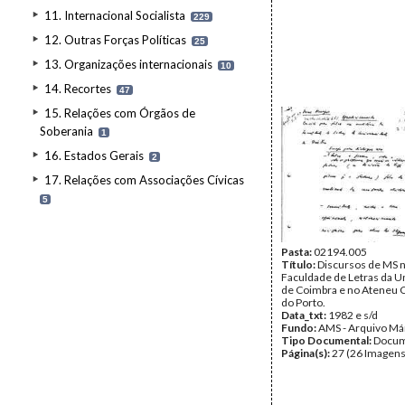
11. Internacional Socialista
229
12. Outras Forças Políticas
25
13. Organizações internacionais
10
14. Recortes
47
15. Relações com Órgãos de
Soberania
1
16. Estados Gerais
2
17. Relações com Associações Cívicas
5
Pasta:
02194.005
Título:
Discursos de MS 
Faculdade de Letras da U
de Coimbra e no Ateneu 
do Porto.
Data_txt:
1982 e s/d
Fundo:
AMS - Arquivo Má
Tipo Documental:
Docum
Página(s):
27 (26 Imagens