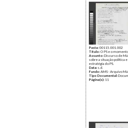
Pasta:
00115.001.002
Título:
O PS e o momento 
Assunto:
Discurso de Má
sobre a situação política e
estratégia do PS.
Data:
s.d.
Fundo:
AMS - Arquivo Má
Tipo Documental:
Docum
Página(s):
11