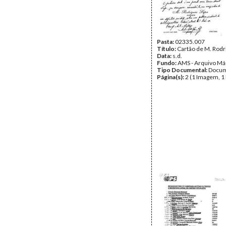
Pasta:
02335.007
Título:
Cartão de M. Rodr
Data:
s.d.
Fundo:
AMS - Arquivo Má
Tipo Documental:
Docum
Página(s):
2 (1 Imagem, 1