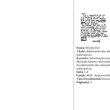
Pasta:
00106.013
Título:
Adiamento das el
autárquicas
Assunto:
Informação man
Almeida Santos referindo
do adiamento das eleiçõ
autárquicas.
Data:
s.d.
Fundo:
AMS - Arquivo Má
Tipo Documental:
Docum
Página(s):
1