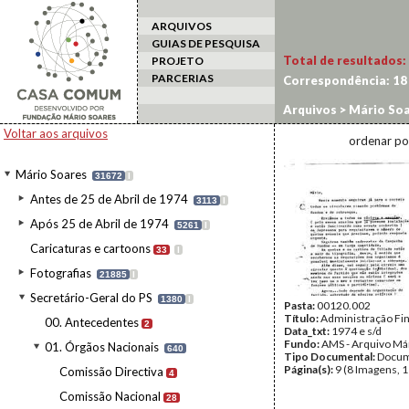
ARQUIVOS
GUIAS DE PESQUISA
Total de resultados:
PROJETO
PARCERIAS
Correspondência:
18
Arquivos
>
Mário Soa
Voltar aos arquivos
ordenar po
Mário Soares
31672
I
Antes de 25 de Abril de 1974
3113
I
Após 25 de Abril de 1974
5261
I
Caricaturas e cartoons
33
I
Fotografias
21885
I
Secretário-Geral do PS
1380
I
Pasta:
00120.002
Título:
Administração Fi
00. Antecedentes
2
Data_txt:
1974 e s/d
Fundo:
AMS - Arquivo Má
01. Órgãos Nacionais
640
Tipo Documental:
Docum
Página(s):
9 (8 Imagens, 1
Comissão Directiva
4
Comissão Nacional
28