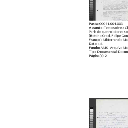
Pasta:
00041.004.003
Assunto:
Texto sobre a C
Paris de quatro líderes so
(Bettino Craxi, Felipe Gon
François Mitterrand e Már
Data:
s.d.
Fundo:
AMS - Arquivo Má
Tipo Documental:
Docum
Página(s):
2