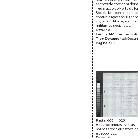
secretário coordenador 
Federação do Porto do Pa
Socialista, sobre a especu
comunicação social acerc
viagem ao Norte, e enco
militantes socialistas.
Data:
s.d.
Fundo:
AMS - Arquivo Má
Tipo Documental:
Docum
Página(s):
4
Pasta:
00044.025
Assunto:
Notas avulsas 
Soares sobre questões de
e geopolítica.
Data:
s.d.