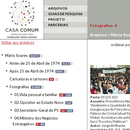
ARQUIVOS
GUIAS DE PESQUISA
PROJETO
PARCERIAS
Fotografias:
6
Arquivos
>
Mário Soa
>
Ambiente e Qualida
Voltar aos arquivos
ordenar po
Mário Soares
31672
I
Antes de 25 de Abril de 1974
3113
I
Após 25 de Abril de 1974
5261
I
Caricaturas e cartoons
33
I
Fotografias
21885
I
01.Vida pessoal e familiar
42
206
Pasta:
05125.022
Assunto:
Presidência Ab
02.Opositor ao Estado Novo
140
"Ambiente e Qualidade de
Inauguração da Feira do L
03.Secretário-Geral do PS
12
283
Palácio de Cristal (atual 
Mota). Assinatura de autó
04.Ministro dos Negócios
livro "Escritos Políticos".
Estrangeiros
9
89
Autor:
Jorge Brilhante
Inscrições:
P.R.; P.A. AMB