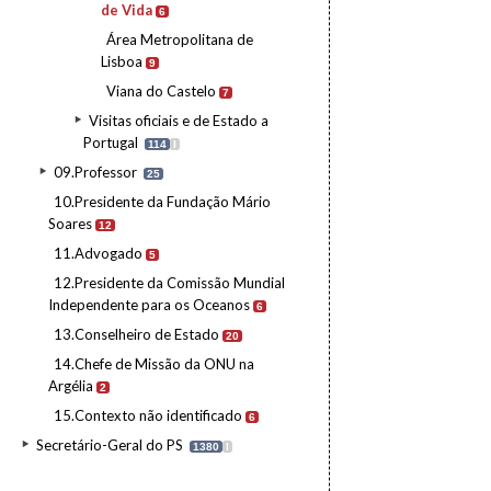
de Vida
6
Área Metropolitana de
Lisboa
9
Viana do Castelo
7
Visitas oficiais e de Estado a
Portugal
114
I
09.Professor
25
10.Presidente da Fundação Mário
Soares
12
11.Advogado
5
12.Presidente da Comissão Mundial
Independente para os Oceanos
6
13.Conselheiro de Estado
20
14.Chefe de Missão da ONU na
Argélia
2
15.Contexto não identificado
6
Secretário-Geral do PS
1380
I