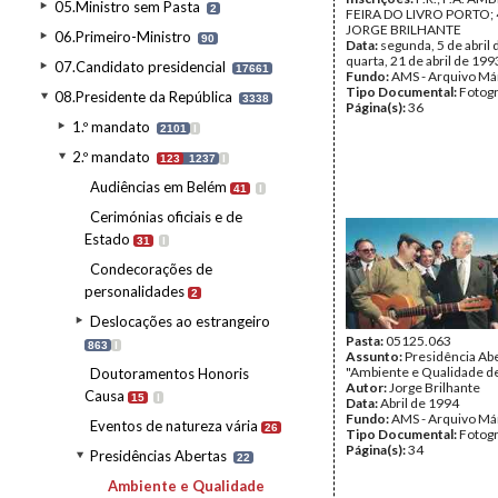
05.Ministro sem Pasta
2
FEIRA DO LIVRO PORTO; 
JORGE BRILHANTE
06.Primeiro-Ministro
90
Data:
segunda, 5 de abril 
quarta, 21 de abril de 199
07.Candidato presidencial
17661
Fundo:
AMS - Arquivo Má
Tipo Documental:
Fotogr
08.Presidente da República
3338
Página(s):
36
1.º mandato
2101
I
2.º mandato
123
1237
I
Audiências em Belém
41
I
Cerimónias oficiais e de
Estado
31
I
Condecorações de
personalidades
2
Deslocações ao estrangeiro
Pasta:
05125.063
863
I
Assunto:
Presidência Ab
"Ambiente e Qualidade de
Doutoramentos Honoris
Autor:
Jorge Brilhante
Causa
15
I
Data:
Abril de 1994
Fundo:
AMS - Arquivo Má
Eventos de natureza vária
26
Tipo Documental:
Fotogr
Página(s):
34
Presidências Abertas
22
Ambiente e Qualidade