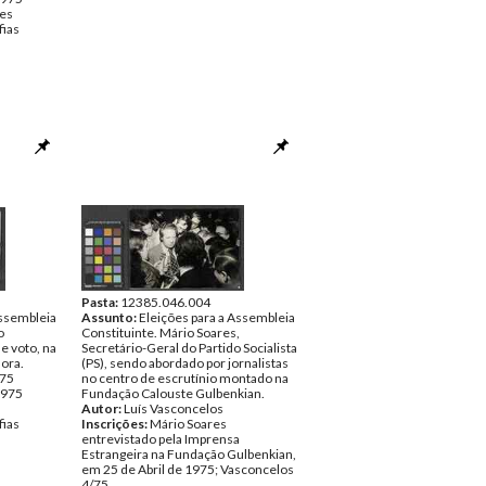
res
fias
Pasta:
12385.046.004
Assembleia
Assunto:
Eleições para a Assembleia
o
Constituinte. Mário Soares,
e voto, na
Secretário-Geral do Partido Socialista
ora.
(PS), sendo abordado por jornalistas
975
no centro de escrutínio montado na
 1975
Fundação Calouste Gulbenkian.
Autor:
Luís Vasconcelos
fias
Inscrições:
Mário Soares
entrevistado pela Imprensa
Estrangeira na Fundação Gulbenkian,
em 25 de Abril de 1975; Vasconcelos
4/75