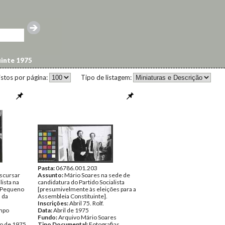
inte 1975
istos por página:
Tipo de listagem:
Pasta:
06786.001.203
iscursar
Assunto:
Mário Soares na sede de
lista na
candidatura do Partido Socialista
 Pequeno
[presumivelmente às eleições para a
 da
Assembleia Constituinte].
Inscrições:
Abril 75. Rolf.
ampo
Data:
Abril de 1975
Fundo:
Arquivo Mário Soares
ro de 1975
Tipo Documental:
Fotografias