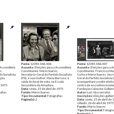
Pasta:
12385.046.006
Pasta:
12385.046.007
 Assembleia
Assunto:
Eleições para a Assembleia
Assunto:
Eleições para a 
s,
Constituinte. Mário Soares,
Constituinte. Francisco Ma
o Socialista
Secretário-Geral do Partido Socialista
Curto e Mário Soares, Secr
ção,
(PS), e sua mulher, Maria Barroso, à
Geral do Partido Socialista (
saída do local de voto, na Escola
acompanham a noite eleito
e 1975
Secundária da Amadora.
centro de escrutínio mont
Data:
sexta, 25 de abril de 1975
Fundação Calouste Gulben
afias
Fundo:
Mário Soares
Autor:
Luís Vasconcelos
Tipo Documental:
Fotografias
Inscrições:
eleições gulbe
Página(s):
2
Data:
sexta, 25 de abril de 
sábado, 26 de abril de 1975
Fundo:
Mário Soares
Tipo Documental:
Fotogra
Página(s):
2