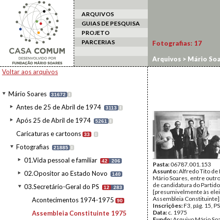
ARQUIVOS
GUIAS DE PESQUISA
PROJETO
PARCERIAS
Fotografias:
17
Arquivos
>
Mário Soa
Voltar aos arquivos
Mário Soares
31672
I
Antes de 25 de Abril de 1974
3113
I
Após 25 de Abril de 1974
5261
I
Caricaturas e cartoons
33
I
Fotografias
21885
I
01.Vida pessoal e familiar
42
206
Pasta:
06787.001.153
Assunto:
Alfredo Tito de
02.Opositor ao Estado Novo
140
Mário Soares, entre outro
de candidatura do Partido 
03.Secretário-Geral do PS
12
283
[presumivelmente às elei
Assembleia Constituinte]
Acontecimentos 1974-1975
90
Inscrições:
F3, pág. 15, PS
Data:
c. 1975
Assembleia Constituinte 1975
Fundo:
Arquivo Mário So