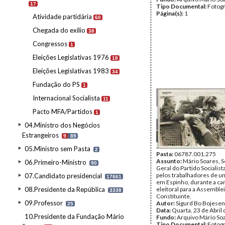
17
Tipo Documental:
Fotogr
Página(s):
1
Atividade partidária
60
Chegada do exílio
38
Congressos
1
Eleições Legislativas 1976
18
Eleições Legislativas 1983
34
Fundação do PS
1
Internacional Socialista
11
Pacto MFA/Partidos
1
04.Ministro dos Negócios
Estrangeiros
9
89
05.Ministro sem Pasta
2
Pasta:
06787.001.275
Assunto:
Mário Soares, S
06.Primeiro-Ministro
90
Geral do Partido Socialis
pelos trabalhadores de um
07.Candidato presidencial
17661
em Espinho, durante a c
08.Presidente da República
eleitoral para a Assemble
3338
Constituinte.
09.Professor
Autor:
Sigurd Bo Bojesen
25
Data:
Quarta, 23 de Abril
10.Presidente da Fundação Mário
Fundo:
Arquivo Mário So
Tipo Documental:
Fotogr