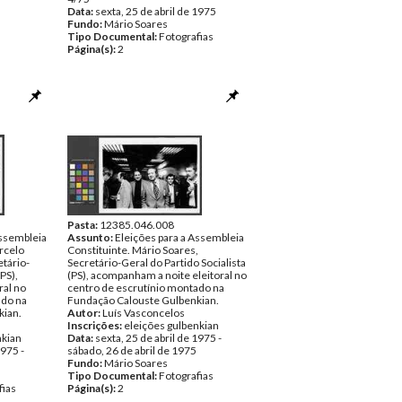
Data:
sexta, 25 de abril de 1975
Fundo:
Mário Soares
Tipo Documental:
Fotografias
Página(s):
2
Pasta:
12385.046.008
Assembleia
Assunto:
Eleições para a Assembleia
rcelo
Constituinte. Mário Soares,
etário-
Secretário-Geral do Partido Socialista
PS),
(PS), acompanham a noite eleitoral no
ral no
centro de escrutínio montado na
ado na
Fundação Calouste Gulbenkian.
kian.
Autor:
Luís Vasconcelos
Inscrições:
eleições gulbenkian
nkian
Data:
sexta, 25 de abril de 1975 -
1975 -
sábado, 26 de abril de 1975
Fundo:
Mário Soares
Tipo Documental:
Fotografias
fias
Página(s):
2