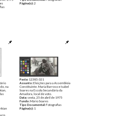
res
Página(s):
2
fias
Pasta:
12385.021
ário
Assunto:
Eleições para a Assembleia
do, na
Constituinte. Maria Barroso e Isabel
kian,
Soares na Escola Secundária da
das
Amadora, local de voto.
Data:
sexta, 25 de abril de 1975
Fundo:
Mário Soares
Tipo Documental:
Fotografias
nkian
Página(s):
1
 1975