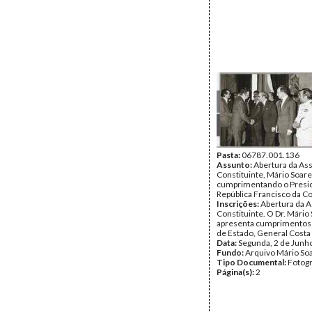
Pasta:
06787.001.136
Assunto:
Abertura da As
Constituinte, Mário Soar
cumprimentando o Presi
República Francisco da C
Inscrições:
Abertura da 
Constituinte. O Dr. Mário
apresenta cumprimentos
de Estado, General Cost
Data:
Segunda, 2 de Junh
Fundo:
Arquivo Mário So
Tipo Documental:
Fotogr
Página(s):
2