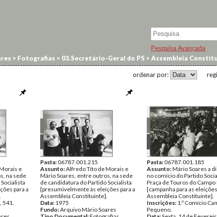
Pesquisa Avançada
res
>
Fotografias
>
03.Secretário-Geral do PS
>
Assembleia Constitu
ordenar por:
reg
Pasta:
06787.001.215
Pasta:
06787.001.185
 Morais e
Assunto:
Alfredo Tito de Morais e
Assunto:
Mário Soares a d
s, na sede
Mário Soares, entre outros, na sede
no comício do Partido Socia
Socialista
de candidatura do Partido Socialista
Praça de Touros do Campo
ções para a
[presumivelmente às eleições para a
[campanha para as eleições
.
Assembleia Constituinte].
Assembleia Constituinte].
, 541.
Data:
1975
Inscrições:
1.º Comício C
Fundo:
Arquivo Mário Soares
Pequeno.
ares
Tipo Documental:
Fotografias
Data:
Sexta, 14 de Feverei