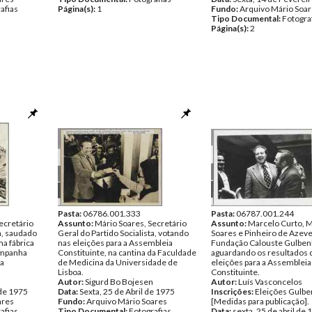
afias
Página(s):
1
Fundo:
Arquivo Mário Soa
Tipo Documental:
Fotogra
Página(s):
2
Pasta:
06786.001.333
Pasta:
06787.001.244
ecretário
Assunto:
Mário Soares, Secretário
Assunto:
Marcelo Curto, M
ta, saudado
Geral do Partido Socialista, votando
Soares e Pinheiro de Azeve
a fábrica
nas eleições para a Assembleia
Fundação Calouste Gulben
ampanha
Constituinte, na cantina da Faculdade
aguardando os resultados 
ia
de Medicina da Universidade de
eleições para a Assembleia
Lisboa.
Constituinte.
Autor:
Sigurd Bo Bojesen
Autor:
Luís Vasconcelos
 de 1975
Data:
Sexta, 25 de Abril de 1975
Inscrições:
Eleições Gulbe
ares
Fundo:
Arquivo Mário Soares
[Medidas para publicação].
afias
Tipo Documental:
Fotografias
Data:
sexta, 25 de abril de