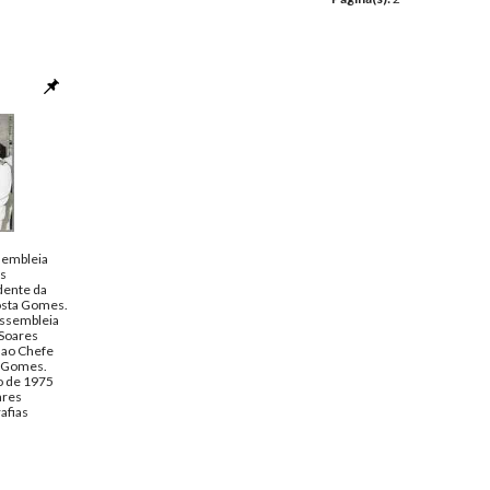
sembleia
es
dente da
osta Gomes.
Assembleia
 Soares
 ao Chefe
a Gomes.
o de 1975
ares
afias