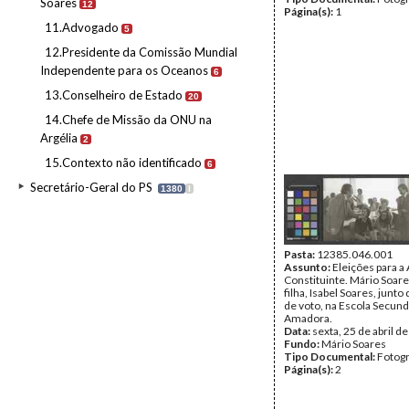
Soares
12
Página(s):
1
11.Advogado
5
12.Presidente da Comissão Mundial
Independente para os Oceanos
6
13.Conselheiro de Estado
20
14.Chefe de Missão da ONU na
Argélia
2
15.Contexto não identificado
6
Secretário-Geral do PS
1380
I
Pasta:
12385.046.001
Assunto:
Eleições para a
Constituinte. Mário Soar
filha, Isabel Soares, junt
de voto, na Escola Secund
Amadora.
Data:
sexta, 25 de abril d
Fundo:
Mário Soares
Tipo Documental:
Fotogr
Página(s):
2