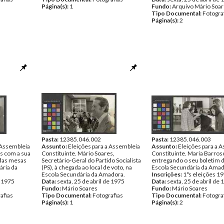
Página(s):
1
Fundo:
Arquivo Mário Soa
Tipo Documental:
Fotogra
Página(s):
2
Pasta:
12385.046.002
Pasta:
12385.046.003
 Assembleia
Assunto:
Eleições para a Assembleia
Assunto:
Eleições para a 
es com a sua
Constituinte. Mário Soares,
Constituinte. Maria Barros
o das mesas
Secretário-Geral do Partido Socialista
entregando o seu boletim d
ária da
(PS), à chegada ao local de voto, na
Escola Secundária da Amad
Escola Secundária da Amadora.
Inscrições:
1ªs eleições 1
e 1975
Data:
sexta, 25 de abril de 1975
Data:
sexta, 25 de abril de
Fundo:
Mário Soares
Fundo:
Mário Soares
afias
Tipo Documental:
Fotografias
Tipo Documental:
Fotogra
Página(s):
1
Página(s):
2